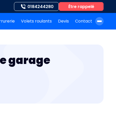
0184244280
Être rappelé
rrurerie
Volets roulants
Devis
Contact
À propos de nous
Blog
de garage
Nos auteurs
Nos agences
Nos interventions
FAQ