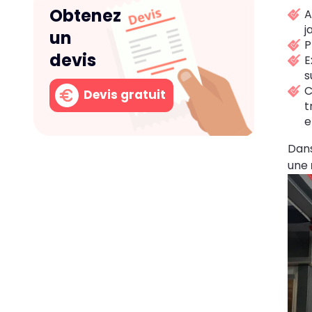
Obtenez
A
j
un
P
devis
E
s
C
Devis gratuit
t
e
Dans
une