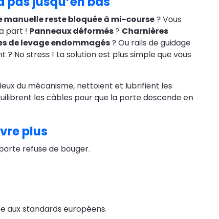
d pas jusqu’en bas
 manuelle reste bloquée à mi-course
? Vous
a part !
Panneaux déformés
?
Charnières
es de levage endommagés
? Ou rails de guidage
 ? No stress ! La solution est plus simple que vous
ux du mécanisme, nettoient et lubrifient les
uilibrent les câbles pour que la porte descende en
vre plus
porte refuse de bouger.
me aux standards européens.