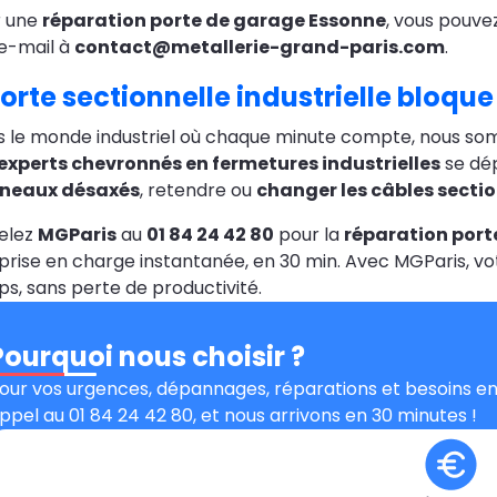
r une
réparation porte de garage Essonne
, vous pouve
e-mail à
contact@metallerie-grand-paris.com
.
orte sectionnelle industrielle bloque
 le monde industriel où chaque minute compte, nous somm
experts chevronnés en fermetures industrielles
se dép
neaux désaxés
, retendre ou
changer les câbles secti
elez
MGParis
au
01 84 24 42 80
pour la
réparation port
prise en charge instantanée, en 30 min. Avec MGParis, vo
s, sans perte de productivité.
Pourquoi nous choisir ?
our vos urgences, dépannages, réparations et besoins en
ppel au 01 84 24 42 80, et nous arrivons en 30 minutes !