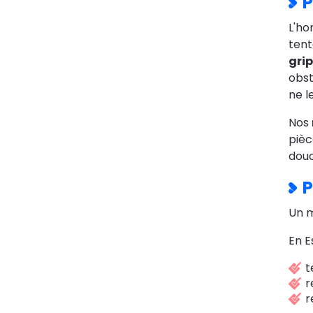
P
L'ho
tent
gri
obst
ne l
Nos
pièc
douc
P
Un m
En E
t
r
r