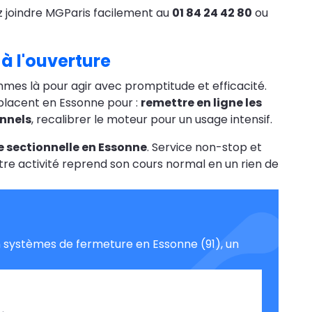
z joindre MGParis facilement au
01 84 24 42 80
ou
 à l'ouverture
es là pour agir avec promptitude et efficacité.
lacent en Essonne pour :
remettre en ligne les
onnels
, recalibrer le moteur pour un usage intensif.
e sectionnelle en Essonne
. Service non-stop et
tre activité reprend son cours normal en un rien de
 systèmes de fermeture en Essonne (91), un