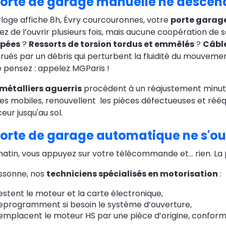
orte de garage manuelle ne descen
rloge affiche 8h, Évry courcouronnes, votre
porte garage
ez de l’ouvrir plusieurs fois, mais aucune coopération de s
ppées
?
Ressorts de torsion tordus et emmêlés
?
Câbl
rués par un débris qui perturbent la fluidité du mouvement
e pensez : appelez MGParis !
métalliers aguerris
procèdent à un réajustement minutie
es mobiles, renouvellent les pièces défectueuses et rééq
eur jusqu'au sol.
orte de garage automatique ne s'ou
atin, vous appuyez sur votre télécommande et… rien. La 
ssonne, nos
techniciens spécialisés en motorisation
:
estent le moteur et la carte électronique,
eprogramment si besoin le système d’ouverture,
emplacent le moteur HS par une pièce d’origine, confor