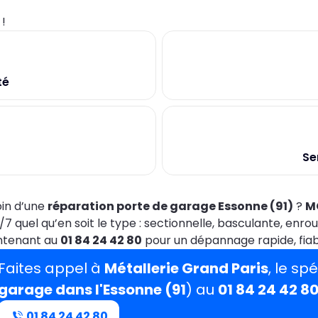
0
!
té
Se
in d’une
réparation porte de garage Essonne (91)
?
M
j/7 quel qu’en soit le type : sectionnelle, basculante, en
ntenant au
01 84 24 42 80
pour un dépannage rapide, fiabl
Faites appel à
Métallerie Grand Paris
, le sp
garage dans l'Essonne (91
) au
01 84 24 42 8
01 84 24 42 80