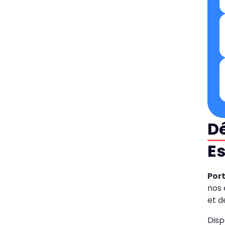
D
Es
Port
nos 
et d
Disp