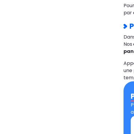
Pou
par 
P
Dans
Nos
pan
App
une 
temp
P
a