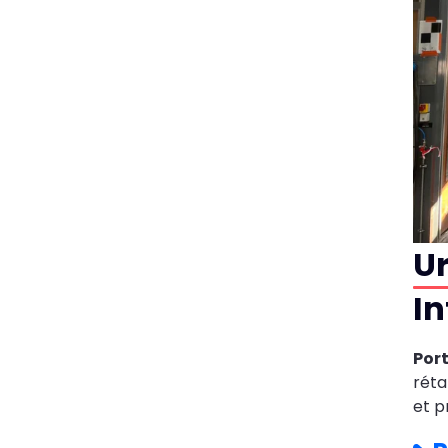
Ur
In
Por
réta
et p