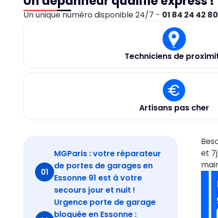
Un dépanneur qualifié express !
Un unique numéro disponible 24/7 -
01 84 24 42 8
Techniciens de proximi
Artisans pas cher
Beso
et 7
MGParis : votre réparateur
mai
de portes de garages en
01
Essonne 91 est à votre
secours jour et nuit !
Urgence porte de garage
bloquée en Essonne :