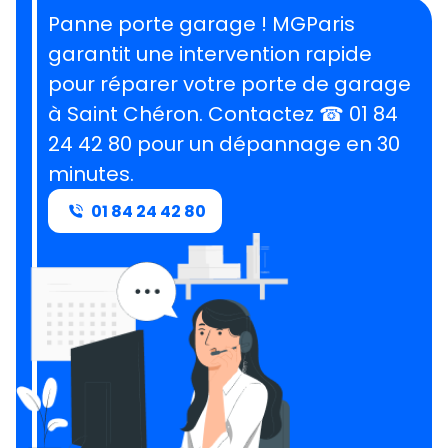
Panne porte garage ! MGParis
garantit une intervention rapide
pour réparer votre porte de garage
à Saint Chéron.
Contactez ☎ 01 84
24 42 80 pour un dépannage en 30
minutes
.
01 84 24 42 80