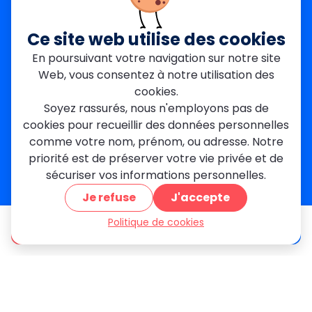
Paris Est
Seine-Saint-Denis
Ce site web utilise des cookies
Garges-lès-Gonesse
En poursuivant votre navigation sur notre site
Val-de-Marne
Web, vous consentez à notre utilisation des
Dourdan
Rambouillet
cookies.
Mantes-la-Jolie
Soyez rassurés, nous n'employons pas de
Créteil
cookies pour recueillir des données personnelles
Seine-et-Marne
comme votre nom, prénom, ou adresse. Notre
priorité est de préserver votre vie privée et de
Contact
sécuriser vos informations personnelles.
01 84 24 42 80
Je refuse
J'accepte
contact@metallerie-grand-paris.com
46 bis Av. du Maine, 75015 Paris
Politique de cookies
être appelé
Devis gratuit
Mentions légales
Politique De Confidentialité
Cookies
CGV
Engagements Clients
À propos
Blog
Plan du site
Avis
FAQ