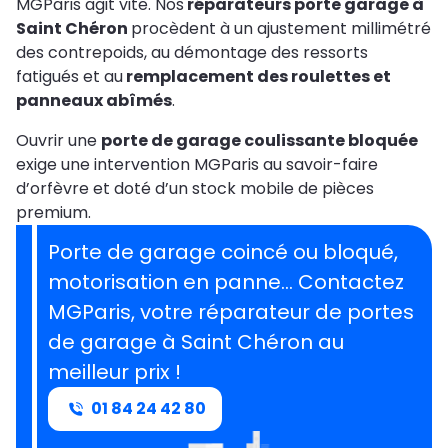
MGParis agit vite. Nos
réparateurs porte garage à
Saint Chéron
procèdent à un ajustement millimétré
des contrepoids, au démontage des ressorts
fatigués et au
remplacement des roulettes et
panneaux abîmés
.
Ouvrir une
porte de garage coulissante bloquée
exige une intervention MGParis au savoir-faire
d’orfèvre et doté d’un stock mobile de pièces
premium.
Porte de garage coincé ou bloqué,
motorisation en panne… Contactez
MGParis, votre réparateur de portes
de garage à Saint Chéron au
meilleur prix !
01 84 24 42 80