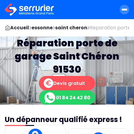
Accueil
essonne
saint cheron
Reparation porte s
Réparation porte de
garage Saint Chéron
91530
Devis gratuit
01 84 24 42 80
Un dépanneur qualifié express !