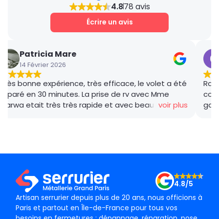
4.8
78 avis
Écrire un avis
Patricia Mare
14 Février 2026
Très bonne expérience, très efficace, le volet a été
Rana
réparé en 30 minutes. La prise de rv avec Mme
coor
Marwa etait très très rapide et avec beaucoup de
voir plus
gar
gentillesse , le tarif débloquage très compétitif, le
succ
technicien, M BADO, très compétant et de bon
ponc
conseil ! Je recommande vivement ! Merci !
mama
le m
Merc
4.8/5
Artisan serrurier depuis plus de 20 ans, nous officions à
Paris et partout en Île-de-France pour tous vos
besoins en fermetures : dépannage, réparation, pose,