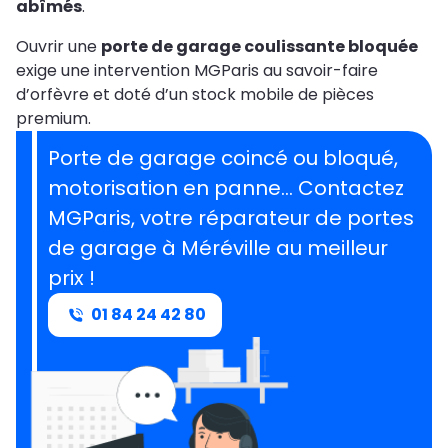
abîmés
.
Ouvrir une
porte de garage coulissante bloquée
exige une intervention MGParis au savoir-faire
d’orfèvre et doté d’un stock mobile de pièces
premium.
Porte de garage coincé ou bloqué,
motorisation en panne… Contactez
MGParis, votre réparateur de portes
de garage à Méréville au meilleur
prix !
01 84 24 42 80