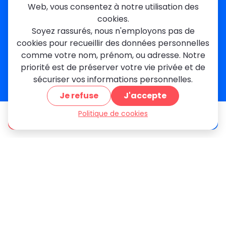
Web, vous consentez à notre utilisation des
Dourdan
Rambouillet
cookies.
Mantes-la-Jolie
Soyez rassurés, nous n'employons pas de
Créteil
cookies pour recueillir des données personnelles
Seine-et-Marne
comme votre nom, prénom, ou adresse. Notre
priorité est de préserver votre vie privée et de
Contact
sécuriser vos informations personnelles.
01 84 24 42 80
Je refuse
J'accepte
contact@metallerie-grand-paris.com
46 bis Av. du Maine, 75015 Paris
Politique de cookies
être appelé
Devis gratuit
Mentions légales
Politique De Confidentialité
Cookies
CGV
Engagements Clients
À propos
Blog
Plan du site
Avis
FAQ
© 2026 MGParis — Tous droits réservés