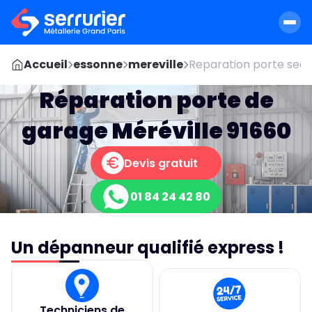
Accueil
essonne
mereville
Reparation porte sect
Réparation porte de
garage Méréville 91660
Devis gratuit
01 84 24 42 80
Un dépanneur qualifié express !
Techniciens de