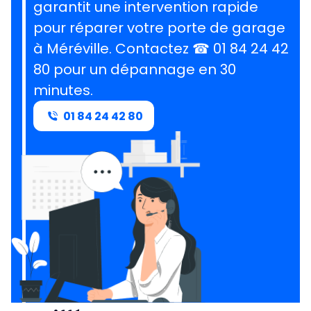
garantit une intervention rapide
pour réparer votre porte de garage
à Méréville.
Contactez ☎ 01 84 24 42
80 pour un dépannage en 30
minutes
.
01 84 24 42 80