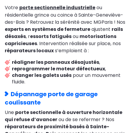
Votre
porte sectionnelle industrielle
ou
résidentielle grince ou coince à Sainte-Geneviève-
des-Bois ? Retrouvez la sérénité avec MGParis ! Nos
experts en systèmes de fermeture
ajustent
rails
désaxés
, r
essorts fatigués
ou
motorisations
capricieuses
. Intervention réalisée sur place, nos
réparateurs locaux
s’emploient à :
réaligner les panneaux désajustés
,
reprogrammer le moteur défectueux
,
changer les galets usés
pour un mouvement
fluide.
Dépannage porte de garage
coulissante
Une
porte sectionnelle à ouverture horizontale
qui refuse d’avancer
ou de se refermer ? Nos
réparateurs de proximité basés à Sainte-