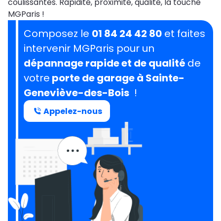
coulissantes. Rapidité, proximité, qualité, la touche
MGParis !
Composez le
01 84 24 42 80
et faites
intervenir MGParis pour un
dépannage rapide et de qualité
de
votre
porte de garage à Sainte-
Geneviève-des-Bois
!
Appelez-nous