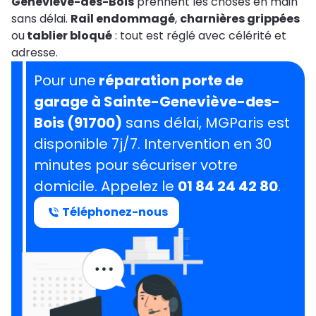
Geneviève-des-Bois
prennent les choses en main
sans délai.
Rail endommagé
,
charnières grippées
ou
tablier bloqué
: tout est réglé avec célérité et
adresse.
Pour une
réparation porte de
garage à Sainte-Geneviève-des-
Bois (91700)
sans délai, MGParis est
disponible 7j/7. Intervention en 30
minutes pour sécuriser votre
domicile. Appelez le
01 84 24 42 80
.
Téléphonez-nous