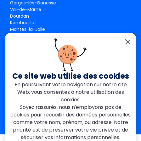
Garges-lès-Gonesse
Val-de-Marne
Dourdan
Rambouillet
Mantes-la-Jolie
Créteil
Seine-et-Marne
Contact
01 84 24 42 80
contact@metallerie-grand-paris.com
Ce site web utilise des cookies
46 bis Av. du Maine, 75015 Paris
En poursuivant votre navigation sur notre site
Web, vous consentez à notre utilisation des
Mentions légales
cookies.
Politique De Confidentialité
Cookies
Soyez rassurés, nous n'employons pas de
CGV
Engagements Clients
cookies pour recueillir des données personnelles
À propos
Blog
Plan du site
Avis
FAQ
comme votre nom, prénom, ou adresse. Notre
priorité est de préserver votre vie privée et de
sécuriser vos informations personnelles.