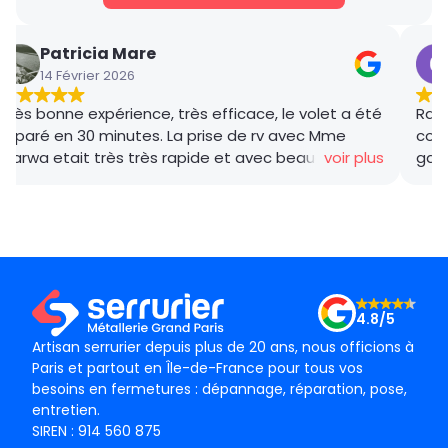
Patricia Mare
14 Février 2026
Très bonne expérience, très efficace, le volet a été
Rana
réparé en 30 minutes. La prise de rv avec Mme
coor
Marwa etait très très rapide et avec beaucoup de
voir plus
gar
gentillesse , le tarif débloquage très compétitif, le
succ
technicien, M BADO, très compétant et de bon
ponc
conseil ! Je recommande vivement ! Merci !
mama
le m
Merc
4.8/5
Artisan serrurier depuis plus de 20 ans, nous officions à
Paris et partout en Île-de-France pour tous vos
besoins en fermetures : dépannage, réparation, pose,
entretien.
SIREN : 914 560 875