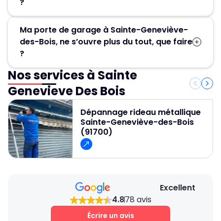
?
Pour une réparation de porte sectionnelle à
Ma porte de garage à Sainte-Geneviève-
Sainte-Geneviève-des-Bois (91700), appelez
des-Bois, ne s’ouvre plus du tout, que faire
MGParis au 01 84 24 42 80 ! Nos serruriers
?
assurent un dépannage rapide et efficace en
30 minutes, 24h/24 et 7j/7, même les
Nos services à Sainte
Faites appel à MGParis au 01 84 24 42 80 pour
dimanches les jours féries.
un service rapide, fiable et professionnel et
Genevieve Des Bois
pour garantir un devis gratuit et des conseils
personnalisés.
Dépannage rideau métallique
Sainte-Geneviève-des-Bois
(91700)
Excellent
4.8
78 avis
Écrire un avis