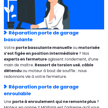
Réparation porte de garage
basculante
Votre
porte basculante manuelle
ou
motorisée
s’est figée en position intermédiaire
? Nos
experts en fermeture
agissent rondement, d’une
main de maître.
Ressort de torsion usé
,
câble
détendu
ou moteur à bout de souffle : nous
redonnons vie à votre fermeture.
Réparation porte de garage
enroulable
Une
porte à enroulement qui ne remonte plus
?
Moteur en panne ? MGParis est l’adresse qu’il vous