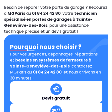
Besoin de réparer votre porte de garage ? Recourez
à
MGParis
au
01 84 24 42 80
, votre
technicien
spécialisé en portes de garages à Sainte-
Geneviève-des-Bois
, pour une assistance
technique précise et un devis gratuit !
Pourquoi nous choisir ?
Pour vos urgences, dépannages, réparations
et
besoins en systèmes de fermeture à
Sainte-Geneviève-des-Bois
, contactez
MGParis au
01 84 24 42 80
, et nous arrivons en
30 minutes !
Devis gratuit