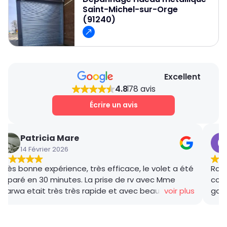
Saint-Michel-sur-Orge
(91240)
Excellent
4.8
78 avis
Écrire un avis
Patricia Mare
14 Février 2026
Très bonne expérience, très efficace, le volet a été
Rana
réparé en 30 minutes. La prise de rv avec Mme
coor
Marwa etait très très rapide et avec beaucoup de
voir plus
gar
gentillesse , le tarif débloquage très compétitif, le
succ
technicien, M BADO, très compétant et de bon
ponc
conseil ! Je recommande vivement ! Merci !
mama