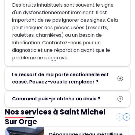
Des bruits inhabituels sont souvent le signe
d'un dysfonctionnement imminent. Il est
important de ne pas ignorer ces signes. Cela
peut indiquer des pièces usées (ressorts,
roulettes, charnières) ou un besoin de
lubrification. Contactez-nous pour un
diagnostic et une réparation avant que le
problème ne s'aggrave.
Le ressort de ma porte sectionnelle est
cassé. Pouvez-vous le remplacer ?
Oui, la rupture d'un ressort est une panne
Comment puis-je obtenir un devis ?
courante et dangereuse. Nos techniciens sont
équipés pour remplacer les ressorts de
Nos services à Saint Michel
Vous pouvez nous contacter directement par
torsion ou de traction en toute sécurité et
téléphone au 01 84 24 42 80 ou via notre
Sur Orge
avec des pièces d'origine.
formulaire de contact sur le site pour
demander un devis gratuit et sur mesure.
Dépannage rideau métallique