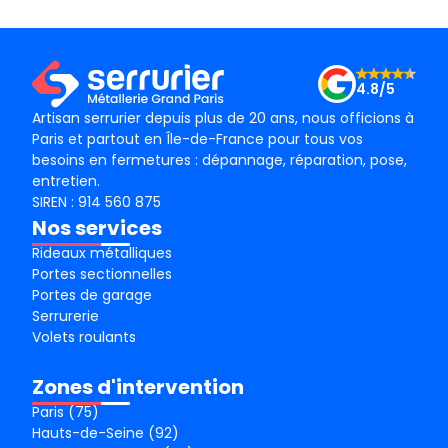
le m
Merc
4.8/5
Artisan serrurier depuis plus de 20 ans, nous officions à
Paris et partout en Île-de-France pour tous vos
besoins en fermetures : dépannage, réparation, pose,
entretien.
SIREN : 914 560 875
Nos services
Rideaux métalliques
Portes sectionnelles
Portes de garage
Serrurerie
Volets roulants
Zones d'intervention
Paris (75)
Hauts-de-Seine (92)