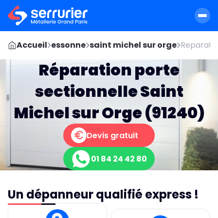
Accueil
essonne
saint michel sur orge
Reparatio
Réparation porte
sectionnelle Saint
Michel sur Orge (91240)
Devis gratuit
01 84 24 42 80
Un dépanneur qualifié express !