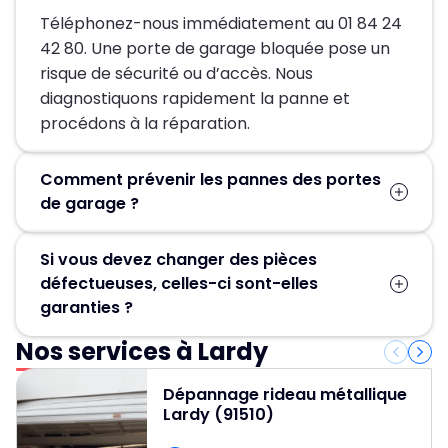
Téléphonez-nous immédiatement au 01 84 24
42 80. Une porte de garage bloquée pose un
risque de sécurité ou d’accès. Nous
diagnostiquons rapidement la panne et
procédons à la réparation.
Comment prévenir les pannes des portes
de garage ?
Un entretien régulier est la clé pour éviter les
Si vous devez changer des pièces
pannes de votre porte de garage. Il vous suffit
défectueuses, celles-ci sont-elles
de nettoyer les différentes parties du portail
garanties ?
avec un chiffon imbibé d’eau savonneuse, puis
de bien les sécher. Évitez toutefois les
Nos services à Lardy
Oui, toutes nos pièces de rechange sont
nettoyeurs haute pression, qui pourraient
couvertes par une garantie constructeur. Lors
endommager votre équipement.
Dépannage rideau métallique
de nos interventions, 80 % des pièces les plus
Lardy (91510)
courantes sont déjà disponibles dans notre