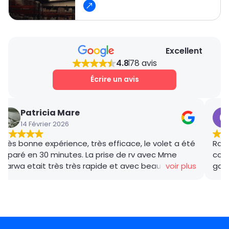
camion, ce qui nous permet d’assurer un
dépannage rapide et efficace.
Excellent
4.8
78 avis
Écrire un avis
Patricia Mare
14 Février 2026
Très bonne expérience, très efficace, le volet a été
Rana
réparé en 30 minutes. La prise de rv avec Mme
coor
Marwa etait très très rapide et avec beaucoup de
voir plus
gar
gentillesse , le tarif débloquage très compétitif, le
succ
technicien, M BADO, très compétant et de bon
ponc
conseil ! Je recommande vivement ! Merci !
mama
le m
Merc