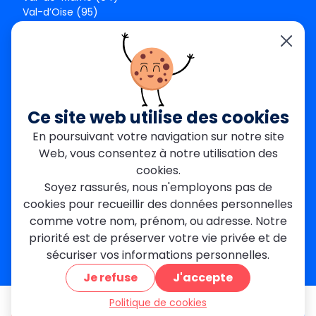
Val-d’Oise (95)
Seine-et-Marne (77)
Yvelines (78)
Nos agences
Paris Est
Seine-Saint-Denis
Ce site web utilise des cookies
Garges-lès-Gonesse
En poursuivant votre navigation sur notre site
Val-de-Marne
Web, vous consentez à notre utilisation des
Dourdan
Rambouillet
cookies.
Mantes-la-Jolie
Soyez rassurés, nous n'employons pas de
Créteil
cookies pour recueillir des données personnelles
Seine-et-Marne
comme votre nom, prénom, ou adresse. Notre
priorité est de préserver votre vie privée et de
Contact
sécuriser vos informations personnelles.
01 84 24 42 80
Je refuse
J'accepte
contact@metallerie-grand-paris.com
46 bis Av. du Maine, 75015 Paris
Politique de cookies
être appelé
Devis gratuit