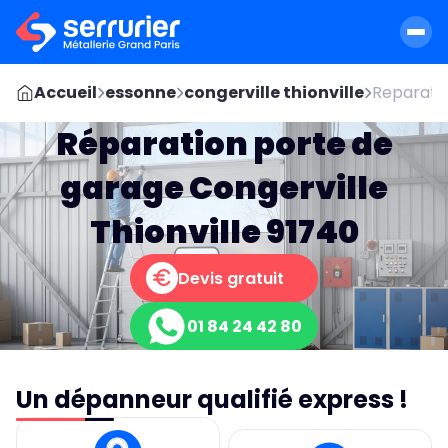
Accueil
essonne
congerville thionville
Reparatio
Réparation porte de
garage Congerville
Thionville 91740
Devis gratuit
01 84 24 42 80
Un dépanneur qualifié express !