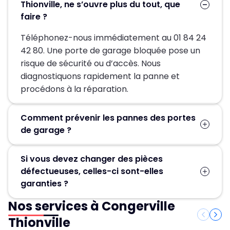
Thionville, ne s’ouvre plus du tout, que
faire ?
Téléphonez-nous immédiatement au 01 84 24
42 80. Une porte de garage bloquée pose un
risque de sécurité ou d’accès. Nous
diagnostiquons rapidement la panne et
procédons à la réparation.
Comment prévenir les pannes des portes
de garage ?
Un entretien régulier est la clé pour éviter les
Si vous devez changer des pièces
pannes de votre porte de garage. Il vous suffit
défectueuses, celles-ci sont-elles
de nettoyer les différentes parties du portail
garanties ?
avec un chiffon imbibé d’eau savonneuse, puis
de bien les sécher. Évitez toutefois les
Nos services à Congerville
Oui, toutes nos pièces de rechange sont
nettoyeurs haute pression, qui pourraient
couvertes par une garantie constructeur. Lors
Thionville
endommager votre équipement.