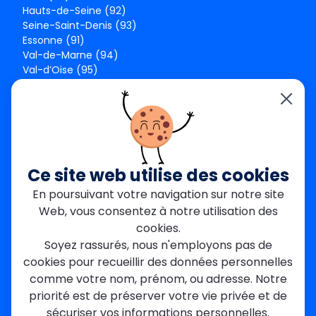
Hauts-de-Seine (92)
Seine-Saint-Denis (93)
Essonne (91)
Val-de-Marne (94)
Val-d’Oise (95)
Seine-et-Marne (77)
Yvelines (78)
Nos agences
Paris Est
Seine-Saint-Denis
Ce site web utilise des cookies
Garges-lès-Gonesse
En poursuivant votre navigation sur notre site
Val-de-Marne
Web, vous consentez à notre utilisation des
Dourdan
Rambouillet
cookies.
Mantes-la-Jolie
Soyez rassurés, nous n'employons pas de
Créteil
cookies pour recueillir des données personnelles
Seine-et-Marne
comme votre nom, prénom, ou adresse. Notre
priorité est de préserver votre vie privée et de
Contact
sécuriser vos informations personnelles.