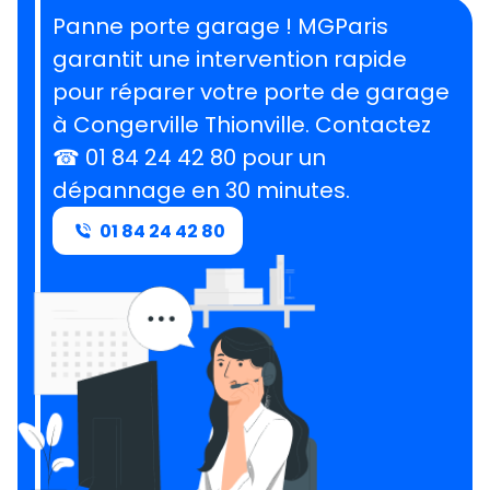
Panne porte garage ! MGParis
garantit une intervention rapide
pour réparer votre porte de garage
à Congerville Thionville.
Contactez
☎ 01 84 24 42 80 pour un
dépannage en 30 minutes
.
01 84 24 42 80