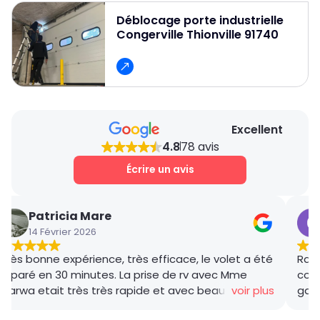
de nos interventions, 80 % des pièces les plus
courantes sont déjà disponibles dans notre
Déblocage porte industrielle
Congerville Thionville 91740
camion, ce qui nous permet d’assurer un
dépannage rapide et efficace.
Excellent
4.8
78 avis
Écrire un avis
Patricia Mare
14 Février 2026
Très bonne expérience, très efficace, le volet a été
Rana
réparé en 30 minutes. La prise de rv avec Mme
coor
Marwa etait très très rapide et avec beaucoup de
voir plus
gar
gentillesse , le tarif débloquage très compétitif, le
succ