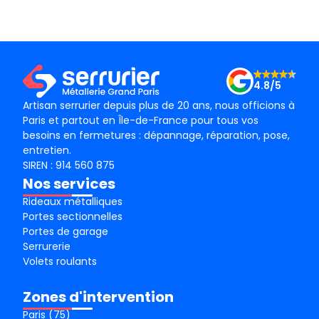
technicien, M BADO, très compétant et de bon
ponc
conseil ! Je recommande vivement ! Merci !
mama
le m
Merc
4.8/5
Artisan serrurier depuis plus de 20 ans, nous officions à
Paris et partout en Île-de-France pour tous vos
besoins en fermetures : dépannage, réparation, pose,
entretien.
SIREN : 914 560 875
Nos services
Rideaux métalliques
Portes sectionnelles
Portes de garage
Serrurerie
Volets roulants
Zones d'intervention
Paris (75)