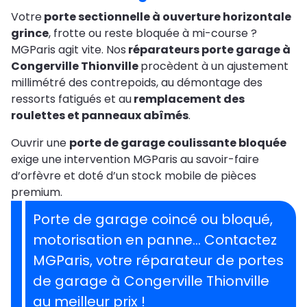
Votre
porte sectionnelle à ouverture horizontale
grince
, frotte ou reste bloquée à mi-course ?
MGParis agit vite. Nos
réparateurs porte garage à
Congerville Thionville
procèdent à un ajustement
millimétré des contrepoids, au démontage des
ressorts fatigués et au
remplacement des
roulettes et panneaux abîmés
.
Ouvrir une
porte de garage coulissante bloquée
exige une intervention MGParis au savoir-faire
d’orfèvre et doté d’un stock mobile de pièces
premium.
Porte de garage coincé ou bloqué,
motorisation en panne… Contactez
MGParis, votre réparateur de portes
de garage à Congerville Thionville
au meilleur prix !