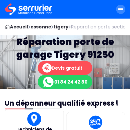
Accueil
essonne
tigery
Reparation porte section
Réparation porte de
garage Tigery 91250
Devis gratuit
01 84 24 42 80
Un dépanneur qualifié express !
Techniciens de