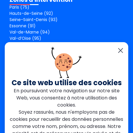
Paris (75)
Hauts-de-Seine (92)
Seine-Saint-Denis (93)
Essonne (91)
Val-de-Marne (94)
Val-d’Oise (95)
Seine-et-Marne (77)
Yvelines (78)
Nos agences
Paris Est
Seine-Saint-Denis
Ce site web utilise des cookies
Garges-lès-Gonesse
En poursuivant votre navigation sur notre site
Val-de-Marne
Web, vous consentez à notre utilisation des
Dourdan
Rambouillet
cookies.
Mantes-la-Jolie
Soyez rassurés, nous n'employons pas de
Créteil
cookies pour recueillir des données personnelles
Seine-et-Marne
comme votre nom, prénom, ou adresse. Notre