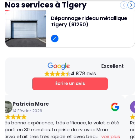
de bien les sécher. Évitez toutefois les
Nos services à Tigery
Oui, toutes nos pièces de rechange sont
nettoyeurs haute pression, qui pourraient
couvertes par une garantie constructeur. Lors
endommager votre équipement.
Dépannage rideau métallique
de nos interventions, 80 % des pièces les plus
Tigery (91250)
courantes sont déjà disponibles dans notre
camion, ce qui nous permet d’assurer un
dépannage rapide et efficace.
Excellent
4.8
78 avis
Écrire un avis
Patricia Mare
14 Février 2026
Très bonne expérience, très efficace, le volet a été
Rana
réparé en 30 minutes. La prise de rv avec Mme
coor
Marwa etait très très rapide et avec beaucoup de
voir plus
gar