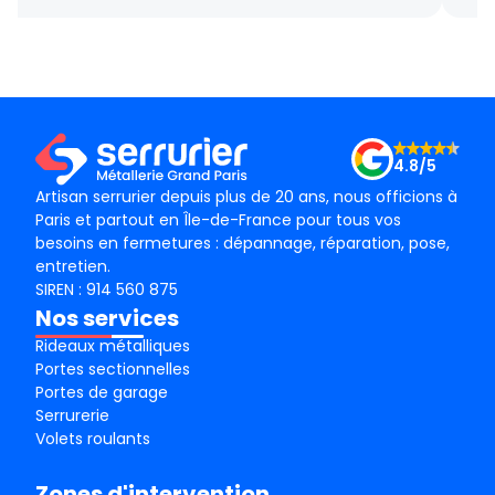
gentillesse , le tarif débloquage très compétitif, le
succ
technicien, M BADO, très compétant et de bon
ponc
conseil ! Je recommande vivement ! Merci !
mama
le m
Merc
4.8/5
Artisan serrurier depuis plus de 20 ans, nous officions à
Paris et partout en Île-de-France pour tous vos
besoins en fermetures : dépannage, réparation, pose,
entretien.
SIREN : 914 560 875
Nos services
Rideaux métalliques
Portes sectionnelles
Portes de garage
Serrurerie
Volets roulants
Zones d'intervention