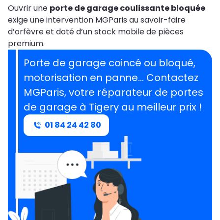
Ouvrir une
porte de garage coulissante bloquée
exige une intervention MGParis au savoir-faire
d’orfèvre et doté d’un stock mobile de pièces
premium.
Porte de garage coincé ou bloqué,
motorisation en panne… Contactez
MGParis, votre réparateur de portes
de garage à Tigery au meilleur prix !
01 84 24 42 80