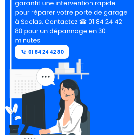
garantit une intervention rapide
pour réparer votre porte de garage
à Saclas.
Contactez ☎ 01 84 24 42
80 pour un dépannage en 30
minutes
.
01 84 24 42 80