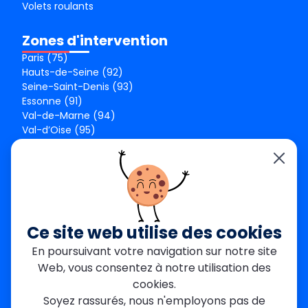
Volets roulants
Zones d'intervention
Paris (75)
Hauts-de-Seine (92)
Seine-Saint-Denis (93)
Essonne (91)
Val-de-Marne (94)
Val-d’Oise (95)
Seine-et-Marne (77)
Yvelines (78)
Nos agences
Paris Est
Seine-Saint-Denis
Ce site web utilise des cookies
Garges-lès-Gonesse
En poursuivant votre navigation sur notre site
Val-de-Marne
Web, vous consentez à notre utilisation des
Dourdan
Rambouillet
cookies.
Mantes-la-Jolie
Soyez rassurés, nous n'employons pas de