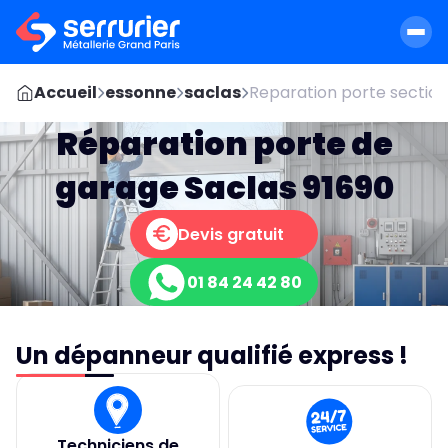
Accueil
essonne
saclas
Reparation porte section
Réparation porte de
garage Saclas 91690
Devis gratuit
01 84 24 42 80
Un dépanneur qualifié express !
Techniciens de