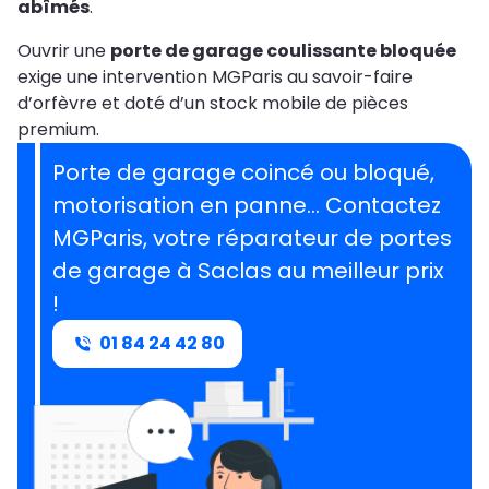
abîmés
.
Ouvrir une
porte de garage coulissante bloquée
exige une intervention MGParis au savoir-faire
d’orfèvre et doté d’un stock mobile de pièces
premium.
Porte de garage coincé ou bloqué,
motorisation en panne… Contactez
MGParis, votre réparateur de portes
de garage à Saclas au meilleur prix
!
01 84 24 42 80