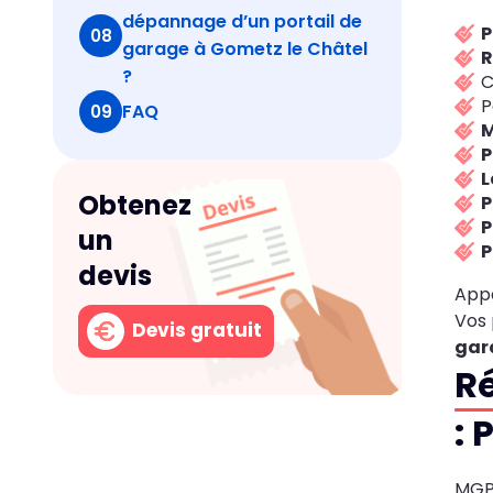
dépannage d’un portail de
P
08
garage à Gometz le Châtel
R
?
C
P
FAQ
09
M
P
L
Obtenez
P
P
un
P
devis
Appe
Vos 
Devis gratuit
gar
Ré
: 
MGPa