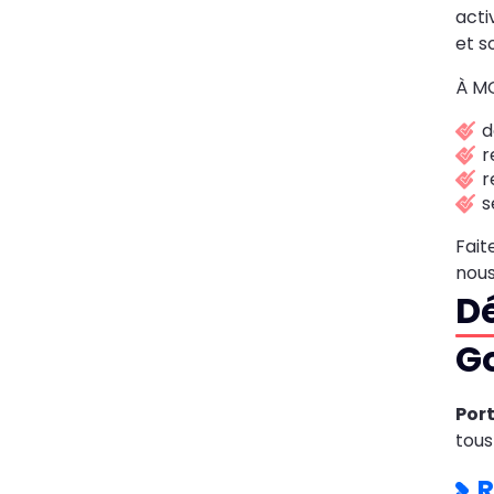
acti
et s
À MG
d
r
r
s
Fait
nou
D
Go
Por
tous
R