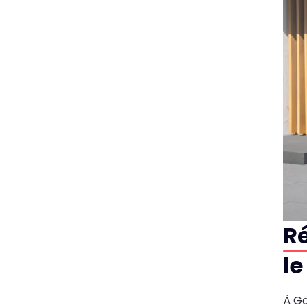
Ré
le
À Go