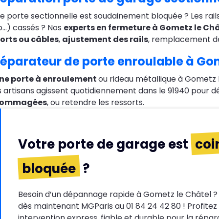
e porte sectionnelle est soudainement bloquée ? Les rail
…) cassés ? Nos
experts en fermeture à Gometz le Châ
orts ou câbles
,
ajustement des rails
, remplacement de
éparateur de porte enroulable à Gom
ne porte à enroulement
ou rideau métallique à Gometz le
s artisans agissent quotidiennement dans le 91940 pour dé
dommagées
, ou retendre les ressorts.
Votre porte de garage est
coi
bloquée
?
Besoin d’un dépannage rapide à Gometz le Châtel 
dès maintenant MGParis au 01 84 24 42 80 ! Profitez
intervention express, fiable et durable pour la répar