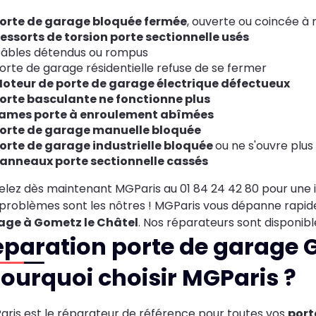
orte de garage bloquée fermée
, ouverte ou coincée à
essorts de torsion porte sectionnelle usés
âbles détendus ou rompus
orte de garage résidentielle refuse de se fermer
oteur de porte de garage électrique défectueux
orte basculante ne fonctionne plus
ames porte à enroulement abîmées
orte de garage manuelle bloquée
orte de garage industrielle bloquée
ou ne s'ouvre plus
anneaux porte sectionnelle cassés
lez dès maintenant MGParis au 01 84 24 42 80 pour une i
problèmes sont les nôtres ! MGParis vous dépanne rapi
age à Gometz le Châtel
. Nos réparateurs sont disponib
paration porte de garage G
Pourquoi choisir MGParis ?
ris est le réparateur de référence pour toutes vos
port