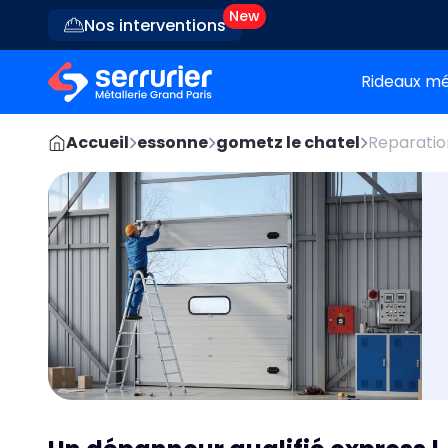
Nos interventions
Rideaux mé
Accueil
essonne
gometz le chatel
Reparatio