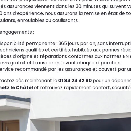
és assurances viennent dans les 30 minutes qui suivent vot
0 ans d’expérience, nous assurons la remise en état de t
ulants, enroulables ou coulissants.
 engagements :
isponibilité permanente : 365 jours par an, sans interrupt
echniciens qualifiés et certifiés, habitués aux pannes rés
ièces d’origine et réparations conformes aux normes EN 
evis gratuit et transparent avant chaque réparation
ervice recommandé par les assurances et couvert par une
actez dès maintenant le
01 84 24 42 80
pour un dépann
etz le Châtel
et retrouvez rapidement confort, sécurité 