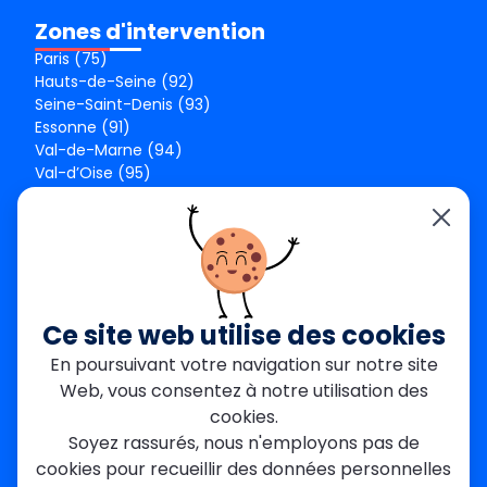
Zones d'intervention
Paris (75)
Hauts-de-Seine (92)
Seine-Saint-Denis (93)
Essonne (91)
Val-de-Marne (94)
Val-d’Oise (95)
Seine-et-Marne (77)
Yvelines (78)
Nos agences
Paris Est
Seine-Saint-Denis
Ce site web utilise des cookies
Garges-lès-Gonesse
En poursuivant votre navigation sur notre site
Val-de-Marne
Web, vous consentez à notre utilisation des
Dourdan
Rambouillet
cookies.
Mantes-la-Jolie
Soyez rassurés, nous n'employons pas de
Créteil
cookies pour recueillir des données personnelles
Seine-et-Marne