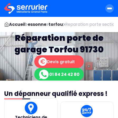
Accueil
essonne
torfou
Reparation porte section
Réparation porte de
garage Torfou 91730
Devis gratuit
01 84 24 42 80
Un dépanneur qualifié express !
Techniciens de