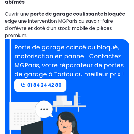
abîmés
.
Ouvrir une
porte de garage coulissante bloquée
exige une intervention MGParis au savoir-faire
d’orfèvre et doté d’un stock mobile de pièces
premium.
Porte de garage coincé ou bloqué,
motorisation en panne… Contactez
MGParis, votre réparateur de portes
de garage à Torfou au meilleur prix !
01 84 24 42 80