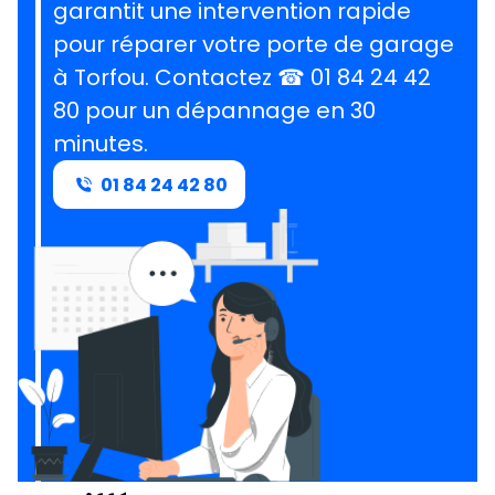
garantit une intervention rapide
pour réparer votre porte de garage
à Torfou.
Contactez ☎ 01 84 24 42
80 pour un dépannage en 30
minutes
.
01 84 24 42 80