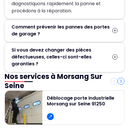
diagnostiquons rapidement la panne et
procédons à la réparation.
Comment prévenir les pannes des portes
de garage ?
Un entretien régulier est la clé pour éviter les
Si vous devez changer des pièces
pannes de votre porte de garage. Il vous suffit
défectueuses, celles-ci sont-elles
de nettoyer les différentes parties du portail
garanties ?
avec un chiffon imbibé d’eau savonneuse, puis
de bien les sécher. Évitez toutefois les
Nos services à Morsang Sur
Oui, toutes nos pièces de rechange sont
nettoyeurs haute pression, qui pourraient
couvertes par une garantie constructeur. Lors
Seine
endommager votre équipement.
de nos interventions, 80 % des pièces les plus
courantes sont déjà disponibles dans notre
Déblocage porte industrielle
Morsang sur Seine 91250
camion, ce qui nous permet d’assurer un
dépannage rapide et efficace.