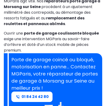
MGParis agit vite. Nos
réparateurs porte garage à
Morsang sur Seine
procèdent à un ajustement
millimétré des contrepoids, au démontage des
ressorts fatigués et au
remplacement des
roulettes et panneaux abîmés
.
Ouvrir une
porte de garage coulissante bloquée
exige une intervention MGParis au savoir-faire
d’orfèvre et doté d’un stock mobile de pièces
premium.
Porte de garage coincé ou bloqué,
motorisation en panne… Contactez
MGParis, votre réparateur de portes
de garage à Morsang sur Seine au
meilleur prix !
01 84 24 42 80