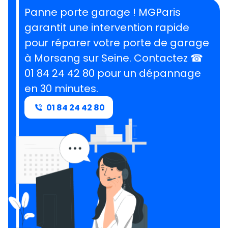
Panne porte garage ! MGParis
garantit une intervention rapide
pour réparer votre porte de garage
à Morsang sur Seine.
Contactez ☎
01 84 24 42 80 pour un dépannage
en 30 minutes
.
01 84 24 42 80