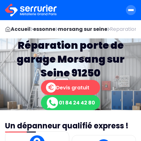
Accueil
essonne
morsang sur seine
Reparation p
Réparation porte de
garage Morsang sur
Seine 91250
Devis gratuit
01 84 24 42 80
Un dépanneur qualifié express !