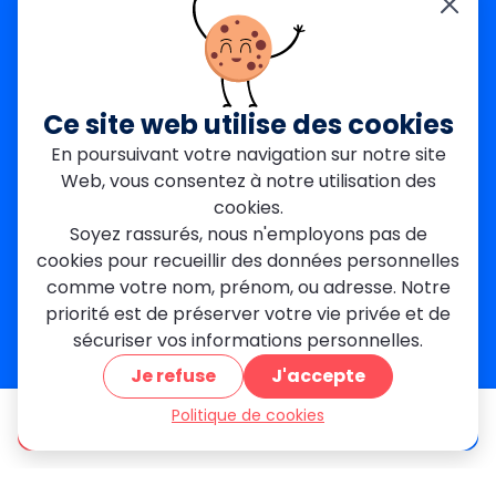
Yvelines (78)
Nos agences
Paris Est
Seine-Saint-Denis
Ce site web utilise des cookies
Garges-lès-Gonesse
En poursuivant votre navigation sur notre site
Val-de-Marne
Web, vous consentez à notre utilisation des
Dourdan
Rambouillet
cookies.
Mantes-la-Jolie
Soyez rassurés, nous n'employons pas de
Créteil
cookies pour recueillir des données personnelles
Seine-et-Marne
comme votre nom, prénom, ou adresse. Notre
priorité est de préserver votre vie privée et de
Contact
sécuriser vos informations personnelles.
01 84 24 42 80
Je refuse
J'accepte
contact@metallerie-grand-paris.com
46 bis Av. du Maine, 75015 Paris
Politique de cookies
être appelé
Devis gratuit
Mentions légales
Politique De Confidentialité
Cookies