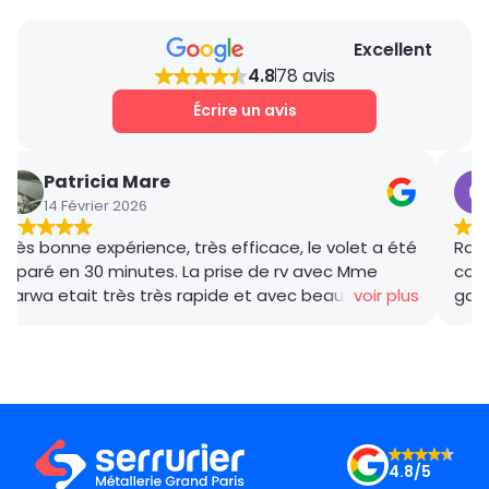
Excellent
4.8
78 avis
Écrire un avis
Patricia Mare
14 Février 2026
Très bonne expérience, très efficace, le volet a été
Rana
réparé en 30 minutes. La prise de rv avec Mme
coor
Marwa etait très très rapide et avec beaucoup de
voir plus
gar
gentillesse , le tarif débloquage très compétitif, le
succ
technicien, M BADO, très compétant et de bon
ponc
conseil ! Je recommande vivement ! Merci !
mama
le m
Merc
4.8/5