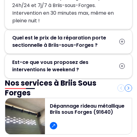
24h/24 et 7j/7 à Briis-sous-Forges.
Intervention en 30 minutes max, même en
pleine nuit !
Quel est le prix de la réparation porte
sectionnelle à Briis-sous-Forges ?
Le prix dépend de la panne. Un devis gratuit et
Est-ce que vous proposez des
sans engagement vous sera envoyé avant
interventions le weekend ?
toute intervention. Pas de frais cachés –
appelez-nous au 01 84 24 42 80 !
Nos services à Briis Sous
Absolument ! MGParis intervient 24h/24 et
7j/7 à Briis-sous-Forges. Un appel au 01 84 24
Forges
42 80, et notre équipe est sur place en 30
minutes, même le dimanche !
Dépannage rideau métallique
Briis sous Forges (91640)