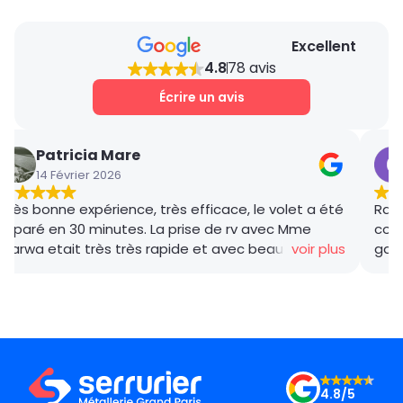
Excellent
4.8
78 avis
Écrire un avis
Patricia Mare
14 Février 2026
Très bonne expérience, très efficace, le volet a été
Rana
réparé en 30 minutes. La prise de rv avec Mme
coor
Marwa etait très très rapide et avec beaucoup de
voir plus
gar
gentillesse , le tarif débloquage très compétitif, le
succ
technicien, M BADO, très compétant et de bon
ponc
conseil ! Je recommande vivement ! Merci !
mama
le m
Merc
4.8/5