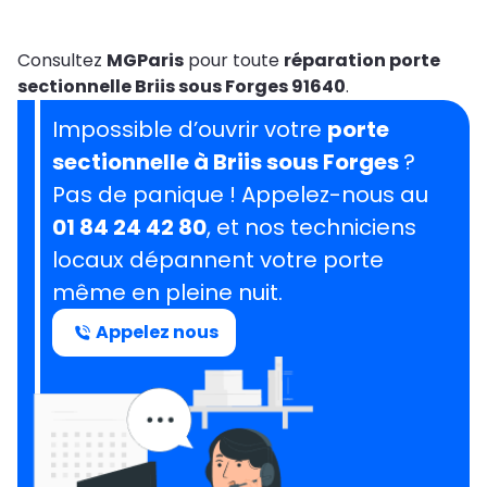
Consultez
MGParis
pour toute
réparation porte
sectionnelle Briis sous Forges 91640
.
Impossible d’ouvrir votre
porte
sectionnelle à Briis sous Forges
?
Pas de panique ! Appelez-nous au
01 84 24 42 80
, et nos techniciens
locaux dépannent votre porte
même en pleine nuit.
Appelez nous