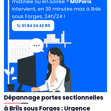
matinée ou en soirée ?
MGParis
intervient, en 30 minutes max à Briis
sous Forges, 24h/24 !
01 84 24 42 80
Dépannage portes sectionnelles
à Briis sous Forges : Urgence