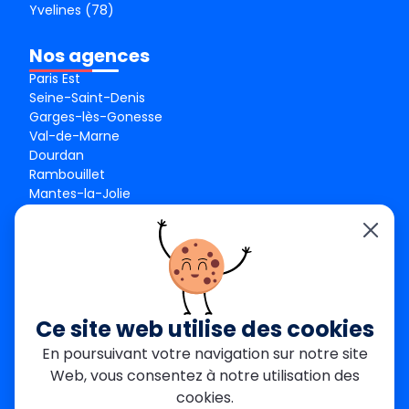
Yvelines (78)
Nos agences
Paris Est
Seine-Saint-Denis
Garges-lès-Gonesse
Val-de-Marne
Dourdan
Rambouillet
Mantes-la-Jolie
Créteil
Seine-et-Marne
Contact
01 84 24 42 80
contact@metallerie-grand-paris.com
Ce site web utilise des cookies
46 bis Av. du Maine, 75015 Paris
En poursuivant votre navigation sur notre site
Web, vous consentez à notre utilisation des
Mentions légales
cookies.