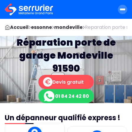
Accueil
essonne
mondeville
Reparation porte se
Réparation porte de
garage Mondeville
91590
Devis gratuit
01 84 24 42 80
Un dépanneur qualifié express !