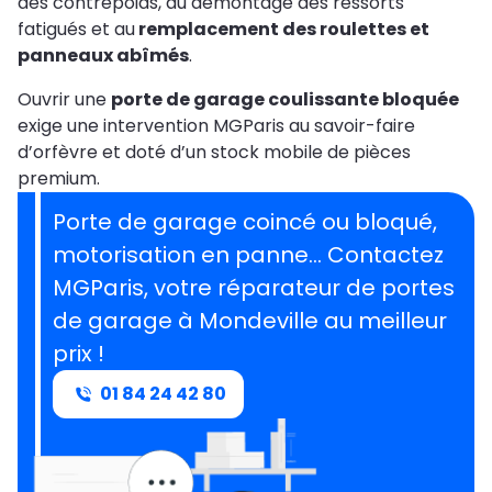
des contrepoids, au démontage des ressorts
fatigués et au
remplacement des roulettes et
panneaux abîmés
.
Ouvrir une
porte de garage coulissante bloquée
exige une intervention MGParis au savoir-faire
d’orfèvre et doté d’un stock mobile de pièces
premium.
Porte de garage coincé ou bloqué,
motorisation en panne… Contactez
MGParis, votre réparateur de portes
de garage à Mondeville au meilleur
prix !
01 84 24 42 80