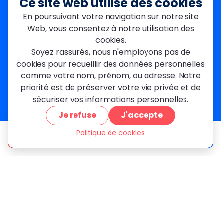
Ce site web utilise des cookies
Garges-lès-Gonesse
En poursuivant votre navigation sur notre site
Val-de-Marne
Web, vous consentez à notre utilisation des
Dourdan
Rambouillet
cookies.
Mantes-la-Jolie
Soyez rassurés, nous n'employons pas de
Créteil
cookies pour recueillir des données personnelles
Seine-et-Marne
comme votre nom, prénom, ou adresse. Notre
priorité est de préserver votre vie privée et de
Contact
sécuriser vos informations personnelles.
01 84 24 42 80
Je refuse
J'accepte
contact@metallerie-grand-paris.com
46 bis Av. du Maine, 75015 Paris
Politique de cookies
être appelé
Devis gratuit
Mentions légales
Politique De Confidentialité
Cookies
CGV
Engagements Clients
À propos
Blog
Plan du site
Avis
FAQ