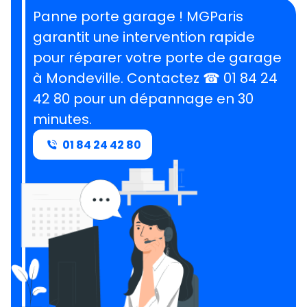
Panne porte garage ! MGParis
garantit une intervention rapide
pour réparer votre porte de garage
à Mondeville.
Contactez ☎ 01 84 24
42 80 pour un dépannage en 30
minutes
.
01 84 24 42 80