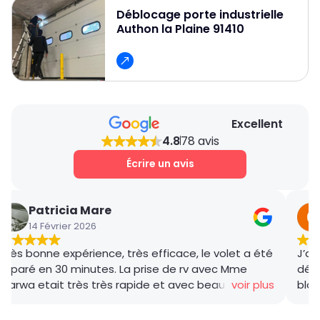
Déblocage porte industrielle
Authon la Plaine 91410
Excellent
4.8
78 avis
Écrire un avis
Patricia Mare
14 Février 2026
Très bonne expérience, très efficace, le volet a été
J’ai
réparé en 30 minutes. La prise de rv avec Mme
dépa
Marwa etait très très rapide et avec beaucoup de
voir plus
bloq
gentillesse , le tarif débloquage très compétitif, le
prof
technicien, M BADO, très compétant et de bon
a to