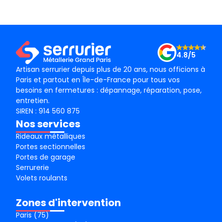
conseil ! Je recommande vivement ! Merci !
l’en
4.8/5
Artisan serrurier depuis plus de 20 ans, nous officions à
Paris et partout en Île-de-France pour tous vos
besoins en fermetures : dépannage, réparation, pose,
entretien.
SIREN : 914 560 875
Nos services
Rideaux métalliques
Portes sectionnelles
Portes de garage
Serrurerie
Volets roulants
Zones d'intervention
Paris (75)