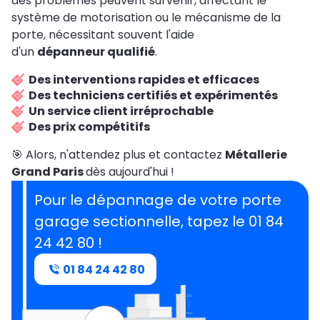
des problèmes peuvent survenir, affectant le
système de motorisation ou le mécanisme de la
porte, nécessitant souvent l'aide
d'un
dépanneur qualifié
.
Des interventions rapides et efficaces
Des techniciens certifiés et expérimentés
Un service client irréprochable
Des prix compétitifs
🎯 Alors, n'attendez plus et contactez
Métallerie
Grand Paris
dès aujourd'hui !
Pour le dépannage de votre porte
garage sectionnelle, tapez le 01 84
24 42 80 !
01 84 24 42 80