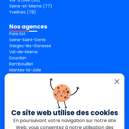
Seine-et-Marne (77)
Yvelines (78)
Nos agences
Paris Est
Seine-Saint-Denis
Garges-lès-Gonesse
Val-de-Marne
Dourdan
Rambouillet
Mantes-la-Jolie
Créteil
Seine-et-Marne
Contact
01 84 24 42 80
contact@metallerie-grand-paris.com
Ce site web utilise des cookies
46 bis Av. du Maine, 75015 Paris
En poursuivant votre navigation sur notre site
Web, vous consentez à notre utilisation des