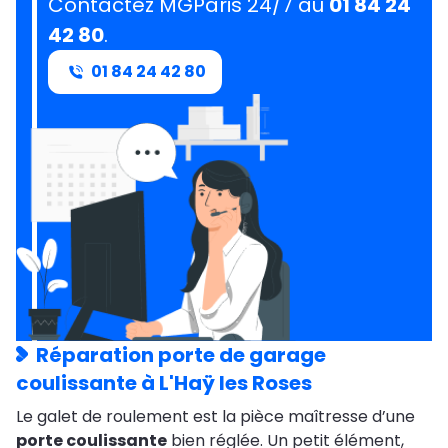
Contactez MGParis 24/7 au
01 84 24
42 80
.
01 84 24 42 80
Réparation porte de garage
coulissante à L'Haÿ les Roses
Le galet de roulement est la pièce maîtresse d’une
porte coulissante
bien réglée. Un petit élément,