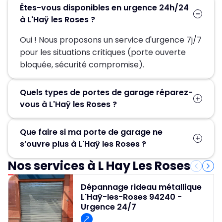
Êtes-vous disponibles en urgence 24h/24
à L'Haÿ les Roses ?
Oui ! Nous proposons un service d'urgence 7j/7
pour les situations critiques (porte ouverte
bloquée, sécurité compromise).
Quels types de portes de garage réparez-
vous à L'Haÿ les Roses ?
Nous intervenons sur tous types de portes de
Que faire si ma porte de garage ne
garage à L'Haÿ les Roses : sectionnelles,
s’ouvre plus à L'Haÿ les Roses ?
basculantes, enroulables, battantes,
motorisées ou manuelles, quelle que soit la
Nos services à L Hay Les Roses
Contactez-nous immédiatement au 01 84 24
marque ou l’ancienneté.
42 80. Une porte de garage bloquée peut
Dépannage rideau métallique
poser un risque de sécurité ou d’accès. Nous
L'Haÿ-les-Roses 94240 -
diagnostiquerons rapidement la panne et
Urgence 24/7
procéderons à la réparation.