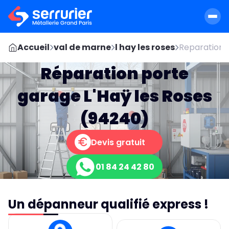
Accueil
val de marne
l hay les roses
Reparation 
Réparation porte
garage L'Haÿ les Roses
(94240)
Devis gratuit
01 84 24 42 80
Un dépanneur qualifié express !