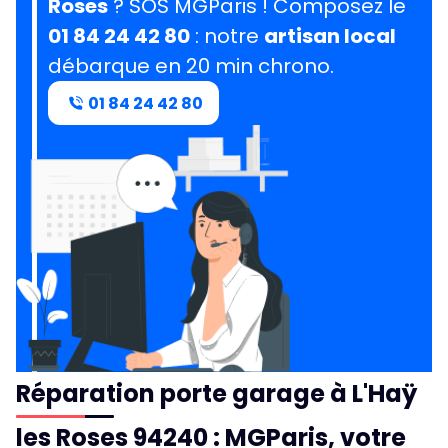
Roses
? SOS MGParis ! Composez le
01 84 24 42 80
: notre
artisan local
débarque en 20 min chrono.
01 84 24 42 80
Réparation porte garage à L'Haÿ
les Roses 94240 : MGParis, votre