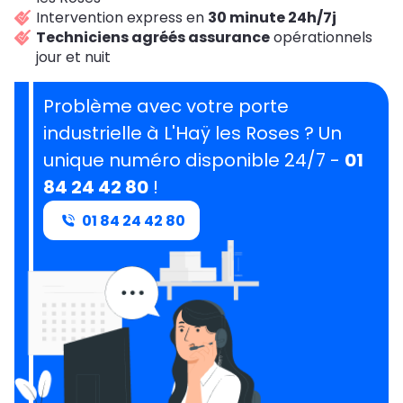
Intervention express en
30 minute 24h/7j
Techniciens agréés assurance
opérationnels
jour et nuit
Problème avec votre porte
industrielle à L'Haÿ les Roses ? Un
unique numéro disponible 24/7 -
01
84 24 42 80
!
01 84 24 42 80