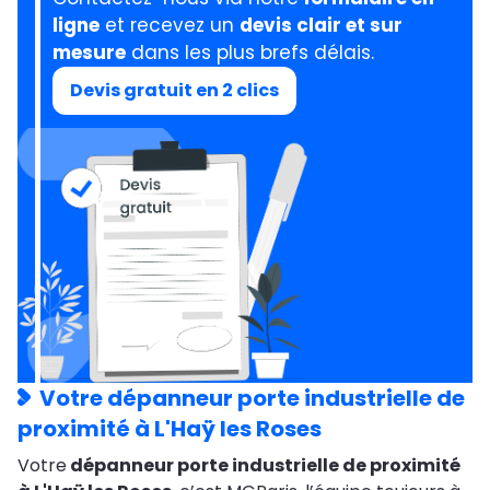
ligne
et recevez un
devis clair et sur
mesure
dans les plus brefs délais.
Devis gratuit en 2 clics
Votre dépanneur porte industrielle de
proximité à L'Haÿ les Roses
Votre
dépanneur porte industrielle de proximité