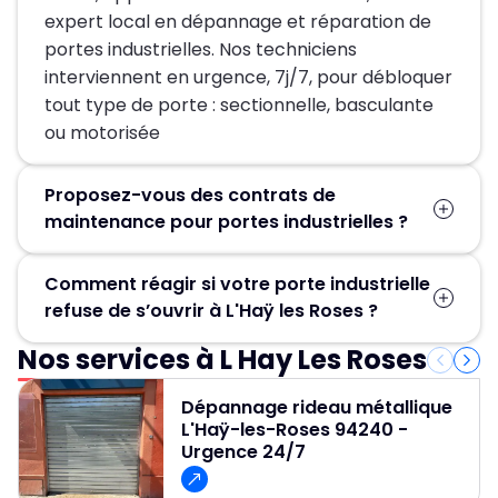
expert local en dépannage et réparation de
portes industrielles. Nos techniciens
interviennent en urgence, 7j/7, pour débloquer
tout type de porte : sectionnelle, basculante
ou motorisée
Proposez-vous des contrats de
maintenance pour portes industrielles ?
Oui — visites planifiées, inspection des ressorts,
Comment réagir si votre porte industrielle
câbles et moteurs, lubrification et priorités
refuse de s’ouvrir à L'Haÿ les Roses ?
d’intervention. Nos contrats réduisent le risque
d’arrêt et optimisent la durée de vie des
Nos services à L Hay Les Roses
Pas de panique ! Contactez immédiatement
équipements.
MGParis, spécialiste du dépannage de portes
Dépannage rideau métallique
industrielles. Nos techniciens se déplacent
L'Haÿ-les-Roses 94240 -
rapidement sur site pour identifier la cause
Urgence 24/7
(moteur bloqué, câble détendu, ressort
cassé…) et assurer un remise en service rapide