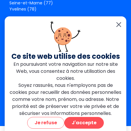
Seine-et-Marne (77)
Yvelines (78)
Nos agences
Paris Est
Seine-Saint-Denis
Garges-lès-Gonesse
Val-de-Marne
Ce site web utilise des cookies
Dourdan
Rambouillet
En poursuivant votre navigation sur notre site
Mantes-la-Jolie
Web, vous consentez à notre utilisation des
Créteil
cookies.
Seine-et-Marne
Soyez rassurés, nous n'employons pas de
cookies pour recueillir des données personnelles
Contact
comme votre nom, prénom, ou adresse. Notre
01 84 24 42 80
priorité est de préserver votre vie privée et de
contact@metallerie-grand-paris.com
sécuriser vos informations personnelles.
46 bis Av. du Maine, 75015 Paris
Je refuse
J'accepte