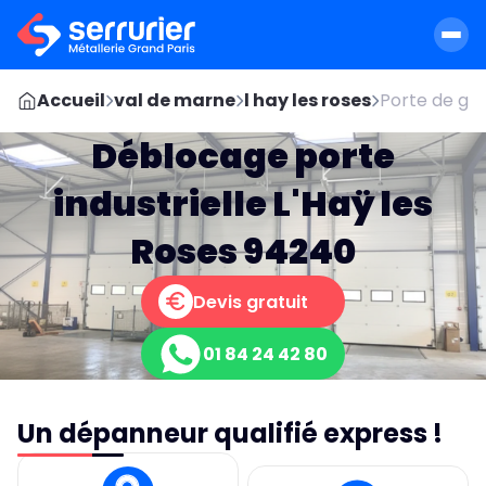
Accueil
val de marne
l hay les roses
Porte de ga
Déblocage porte
industrielle L'Haÿ les
Roses 94240
Devis gratuit
01 84 24 42 80
Un dépanneur qualifié express !