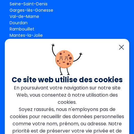
Seine-Saint-Denis
Garges-lès-Gonesse
Val-de-Marne
Dourdan
Rambouillet
Mantes-la-Jolie
Créteil
Seine-et-Marne
Contact
01 84 24 42 80
contact@metallerie-grand-paris.com
Ce site web utilise des cookies
46 bis Av. du Maine, 75015 Paris
En poursuivant votre navigation sur notre site
Web, vous consentez à notre utilisation des
Mentions légales
cookies.
Politique De Confidentialité
Cookies
Soyez rassurés, nous n'employons pas de
CGV
Engagements Clients
cookies pour recueillir des données personnelles
À propos
Blog
Plan du site
Avis
FAQ
comme votre nom, prénom, ou adresse. Notre
priorité est de préserver votre vie privée et de