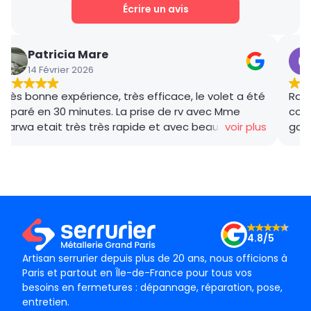
Écrire un avis
Patricia Mare
14 Février 2026
Très bonne expérience, très efficace, le volet a été
Rana
réparé en 30 minutes. La prise de rv avec Mme
coor
Marwa etait très très rapide et avec beaucoup de
voir plus
gar
gentillesse , le tarif débloquage très compétitif, le
succ
technicien, M BADO, très compétant et de bon
ponc
conseil ! Je recommande vivement ! Merci !
mama
le m
Merc
4.8/5
Artisan serrurier depuis plus de 20 ans, nous officions à
Paris et partout en Île-de-France pour tous vos
besoins en fermetures : dépannage, réparation, pose,
entretien.