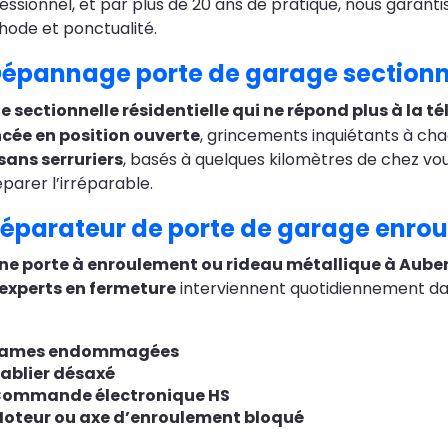
essionnel, et par plus de 20 ans de pratique, nous garan
ode et ponctualité.
épannage porte de garage sectionne
e sectionnelle résidentielle qui ne répond plus à la
cée en position ouverte
, grincements inquiétants à 
sans serruriers
, basés à quelques kilomètres de chez vo
éparer l’irréparable.
éparateur de porte de garage enroul
e porte à enroulement ou rideau métallique à Auberv
experts en fermeture
interviennent quotidiennement dan
Lames endommagées
ablier désaxé
ommande électronique HS
oteur ou axe d’enroulement bloqué