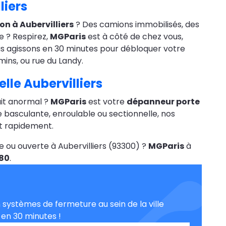
liers
on à Aubervilliers
? Des camions immobilisés, des
e ? Respirez,
MGParis
est à côté de chez vous,
us agissons en 30 minutes pour débloquer votre
mins, ou rue du Landy.
lle Aubervilliers
ruit anormal ?
MGParis
est votre
dépanneur porte
e basculante, enroulable ou sectionnelle, nos
t rapidement.
e ou ouverte à Aubervilliers (93300) ?
MGParis
à
 80
.
systèmes de fermeture au sein de la ville
s en 30 minutes !