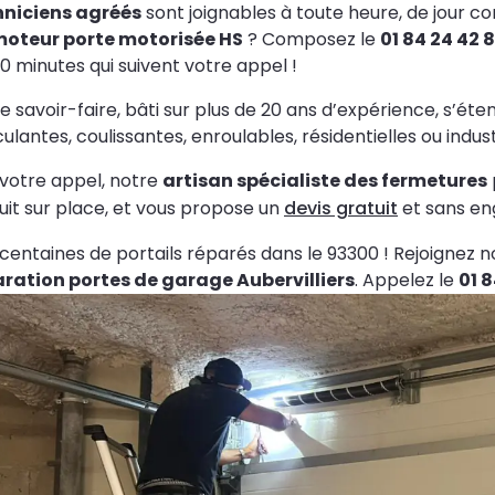
hniciens agréés
sont joignables à toute heure, de jour c
oteur porte motorisée HS
? Composez le
01 84 24 42 
30 minutes qui suivent votre appel !
e savoir-faire, bâti sur plus de 20 ans d’expérience, s’éten
ulantes, coulissantes, enroulables, résidentielles ou industr
votre appel, notre
artisan spécialiste des fermetures
uit sur place, et vous propose un
devis gratuit
et sans eng
centaines de portails réparés dans le 93300 ! Rejoignez nos
ration portes de garage Aubervilliers
. Appelez le
01 8