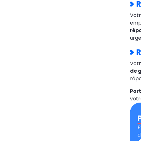
R
Vot
empl
répa
urge
R
Vot
de g
répa
Port
votr
P
d