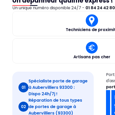
Un dépanneur qualifié express !
Un unique numéro disponible 24/7 -
01 84 24 42 8
Techniciens de proximi
Artisans pas cher
Port
d'as
Spécialiste porte de garage
port
à Aubervilliers 93300 :
01
Dispo 24h/7j !
Réparation de tous types
de portes de garage à
02
Aubervilliers (93300)