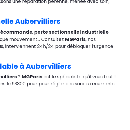
tissons une réparation pérenne, menée avec soin,
lle Aubervilliers
 télécommande
,
porte sectionnelle industrielle
chaque mouvement… Consultez
MGParis
, nos
us, interviennent 24h/24 pour débloquer l’urgence
able à Aubervilliers
illiers
?
MGParis
est le spécialiste qu'il vous faut !
s le 93300 pour pour régler ces soucis récurrents