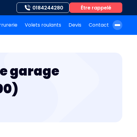
0184244280
Être rappelé
rrurerie
Volets roulants
Devis
Contact
À propos de nous
Blog
de garage
Nos auteurs
Nos agences
00)
Nos interventions
FAQ