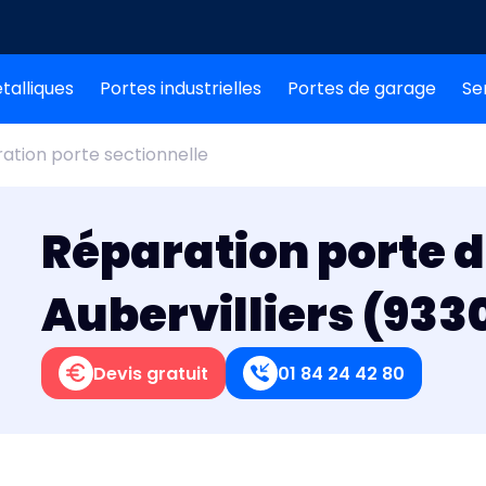
talliques
Portes industrielles
Portes de garage
Se
ation porte sectionnelle
Réparation porte 
Aubervilliers (933
Devis gratuit
01 84 24 42 80