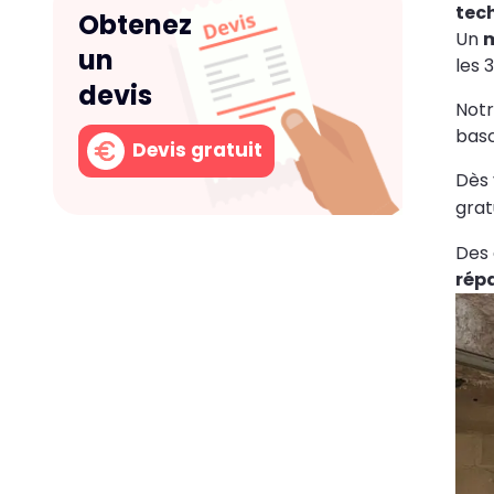
tec
Obtenez
Un
m
un
les 
devis
Notr
basc
Devis gratuit
Dès 
grat
Des 
répa