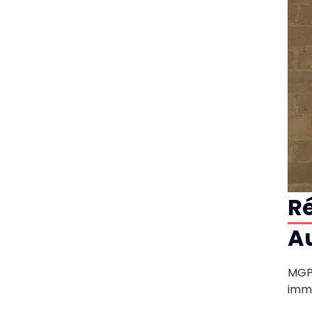
Ré
Au
MGPa
immé