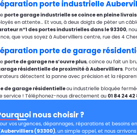
éparation porte industrielle Aubervil
re
porte garage industrielle se coince en pleine livrais
oyés en attente… Et vous, à deux doigts de péter un câbl
rateur n°1 des portes industrielles dans le 93300
, no
nce, que vous soyez à Aubervilliers centre, rue des 4 Che
éparation porte de garage résidentie
re
porte de garage ne s’ouvre plus
, coince ou fait un b
arage résidentielle de proximité à Aubervilliers
. Port
rateurs détectent la panne avec précision et la réparen
e de garage résidentielle
ou industrielle bloquée fermé
e service ! Téléphonez-nous directement au
01 84 24 42
Pourquoi nous choisir ?
our vos urgences, dépannages, réparations et besoins en 
'
Aubervilliers (93300)
, un simple appel, et nous arrivon