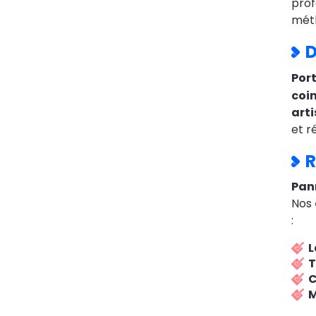
prof
méth
D
Port
coin
arti
et r
R
Pann
Nos
:
T
C
M