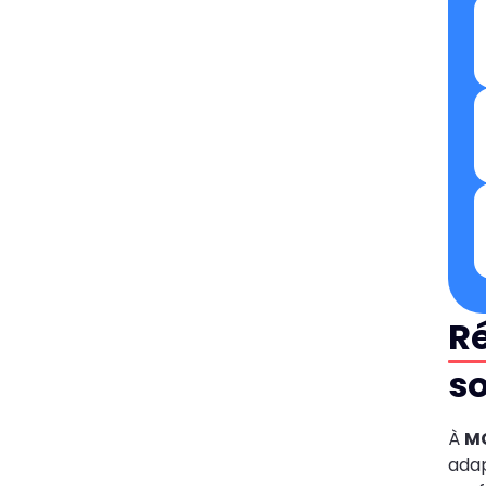
Ré
so
À
M
ada