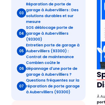
Réparation de porte de
garage à Aubervilliers : Des
03
solutions durables et sur
mesure
SOS déblocage porte de
garage à Aubervilliers
04
(93300)
Entretien porte de garage à
Aubervilliers (93300) :
05
Contrat de maintenance
Combien coûte le
dépannage d'une porte de
06
Sp
garage à Aubervilliers ?
Questions fréquentes sur la
Di
réparation de porte garage
07
à Aubervilliers (93300)
À Au
por