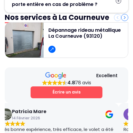
une réparation peut être effectuée en
porte entière en cas de problème ?
quelques heures, parfois dans la journée
même.
Nos services à La Courneuve
Non, la plupart du temps, nous réparons ou
remplaçons uniquement les pièces
Dépannage rideau métallique
défectueuses, ce qui est plus économique.
La Courneuve (93120)
Excellent
4.8
78 avis
Écrire un avis
Patricia Mare
14 Février 2026
Très bonne expérience, très efficace, le volet a été
Rana