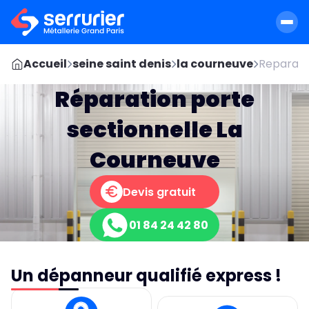
Accueil
seine saint denis
la courneuve
Reparati
Réparation porte
sectionnelle La
Courneuve
Devis gratuit
01 84 24 42 80
Un dépanneur qualifié express !