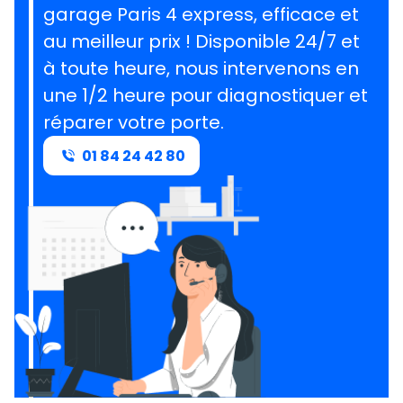
garage Paris 4 express, efficace et
au meilleur prix ! Disponible 24/7 et
à toute heure, nous intervenons en
une 1/2 heure pour diagnostiquer et
réparer votre porte.
01 84 24 42 80