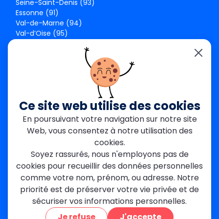
Seine-Saint-Denis (93)
Essonne (91)
Val-de-Marne (94)
Val-d’Oise (95)
Seine-et-Marne (77)
Yvelines (78)
Nos agences
Paris Est
Seine-Saint-Denis
Ce site web utilise des cookies
Garges-lès-Gonesse
En poursuivant votre navigation sur notre site
Val-de-Marne
Web, vous consentez à notre utilisation des
Dourdan
Rambouillet
cookies.
Mantes-la-Jolie
Soyez rassurés, nous n'employons pas de
Créteil
cookies pour recueillir des données personnelles
Seine-et-Marne
comme votre nom, prénom, ou adresse. Notre
priorité est de préserver votre vie privée et de
Contact
sécuriser vos informations personnelles.
01 84 24 42 80
Je refuse
J'accepte