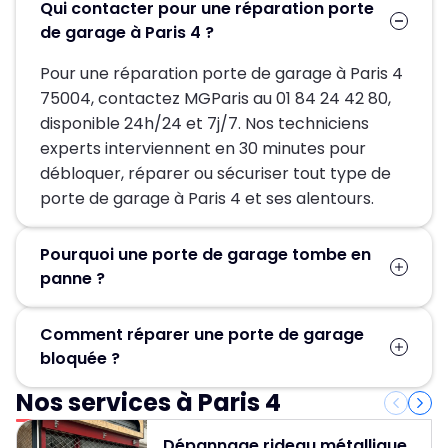
Qui contacter pour une réparation porte
de garage à Paris 4 ?
Pour une réparation porte de garage à Paris 4
75004, contactez MGParis au 01 84 24 42 80,
disponible 24h/24 et 7j/7. Nos techniciens
experts interviennent en 30 minutes pour
débloquer, réparer ou sécuriser tout type de
porte de garage à Paris 4 et ses alentours.
Pourquoi une porte de garage tombe en
panne ?
Une porte de garage en panne est le plus
Comment réparer une porte de garage
souvent liée à l’usure des pièces mécaniques.
bloquée ?
Un ressort de torsion cassé, un câble de
levage rompu, des rails désalignés ou un
Nos services à Paris 4
Ne forcez jamais, cela pourrait être dangereux.
moteur HS sont les causes les plus fréquentes.
Coupez l'alimentation si la porte est
Le manque d’entretien et les cycles répétés
Dépannage rideau métallique