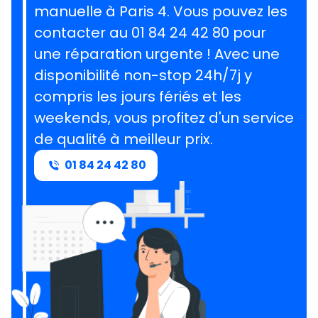
manuelle à Paris 4. Vous pouvez les
contacter au 01 84 24 42 80 pour
une réparation urgente ! Avec une
disponibilité non-stop 24h/7j y
compris les jours fériés et les
weekends, vous profitez d'un service
de qualité à meilleur prix.
01 84 24 42 80