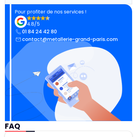
Pour profiter de nos services !
4.8/5
01 84 24 42 80
contact@metallerie-grand-paris.com
FAQ