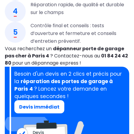
Réparation rapide, de qualité et durable
4
sur le champs
Contrôle final et conseils : tests
5
d’ouverture et fermeture et conseils
d’entretien préventif.
Vous recherchez un
dépanneur porte de garage
pas cher à Paris 4
? Contactez-nous au
01 84 24 42
80
pour un dépannage express !
Besoin d'un devis en 2 clics et précis pour
la
réparation des portes de garage à
Paris 4
? Lancez votre demande en
quelques secondes !
Devis immédiat