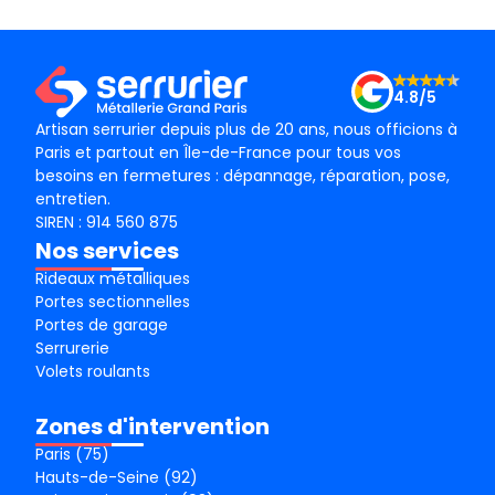
 moins onéreux (soit 50% à 60% moins cher).
rci à l’équipe de Rana!
4.8/5
Artisan serrurier depuis plus de 20 ans, nous officions à
Paris et partout en Île-de-France pour tous vos
besoins en fermetures : dépannage, réparation, pose,
entretien.
SIREN : 914 560 875
Nos services
Rideaux métalliques
Portes sectionnelles
Portes de garage
Serrurerie
Volets roulants
Zones d'intervention
Paris (75)
Hauts-de-Seine (92)