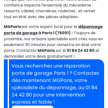
confiance inspecte l'ensemble du mécanisme :
ressorts, câbles, charnières, roulettes… et remet
tout en état avec des pièces adaptées.
MGParis
est votre expert local pour le
dépannage
porte de garage
à Paris 1 (75001)
! Toujours de
proximité, nos artisans spécialisés sont chez vous en
seulement 30 minutes pour remettre en état votre
porte. Contactez
MGParis
sur le
01 84 24 42 80
et
demandez votre devis gratuitement !
Vous recherchez une réparation
porte de garage Paris 1 ? Contactez
dès maintenant MGParis, votre
spécialiste du dépannage, au 01 84
24 42 80 pour une intervention
express et fiable !