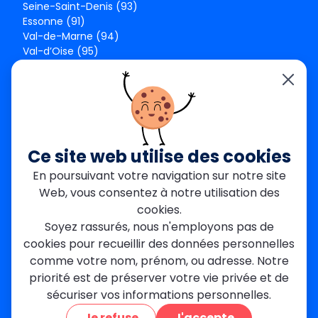
Seine-Saint-Denis (93)
Essonne (91)
Val-de-Marne (94)
Val-d’Oise (95)
Seine-et-Marne (77)
Yvelines (78)
Nos agences
Paris Est
Seine-Saint-Denis
Ce site web utilise des cookies
Garges-lès-Gonesse
En poursuivant votre navigation sur notre site
Val-de-Marne
Web, vous consentez à notre utilisation des
Dourdan
Rambouillet
cookies.
Mantes-la-Jolie
Soyez rassurés, nous n'employons pas de
Créteil
cookies pour recueillir des données personnelles
Seine-et-Marne
comme votre nom, prénom, ou adresse. Notre
priorité est de préserver votre vie privée et de
Contact
sécuriser vos informations personnelles.
01 84 24 42 80
Je refuse
J'accepte