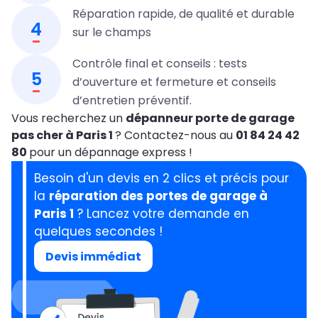
Réparation rapide, de qualité et durable
4
sur le champs
Contrôle final et conseils : tests
5
d’ouverture et fermeture et conseils
d’entretien préventif.
Vous recherchez un
dépanneur porte de garage
pas cher à Paris 1
? Contactez-nous au
01 84 24 42
80
pour un dépannage express !
Besoin d'un devis en 2 clics et précis pour
la
réparation des portes de garage à
Paris 1
? Lancez votre demande en
quelques secondes !
Devis immédiat