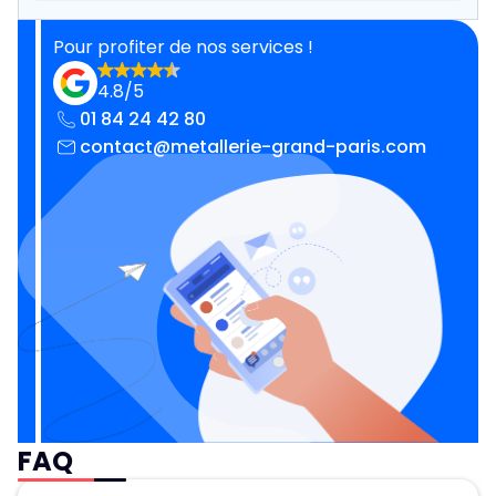
Pour profiter de nos services !
4.8/5
01 84 24 42 80
contact@metallerie-grand-paris.com
FAQ