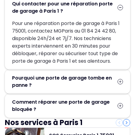
Qui contacter pour une réparation porte
de garage à Paris 1 ?
Pour une réparation porte de garage à Paris 1
75001, contactez MGParis au 01 84 24 42 80,
disponible 24h/24 et 7j/7. Nos techniciens
experts interviennent en 30 minutes pour
débloquer, réparer ou sécuriser tout type de
porte de garage à Paris 1 et ses alentours.
Pourquoi une porte de garage tombe en
panne ?
Une porte de garage en panne est le plus
Comment réparer une porte de garage
souvent liée à l’usure des pièces mécaniques.
bloquée ?
Un ressort de torsion cassé, un câble de
levage rompu, des rails désalignés ou un
Nos services à Paris 1
Ne forcez jamais, cela pourrait être dangereux.
moteur HS sont les causes les plus fréquentes.
Coupez l'alimentation si la porte est