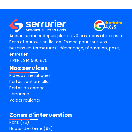
le m
Merc
4.8/5
Artisan serrurier depuis plus de 20 ans, nous officions à
Paris et partout en Île-de-France pour tous vos
besoins en fermetures : dépannage, réparation, pose,
entretien.
SIREN : 914 560 875
Nos services
Rideaux métalliques
Portes sectionnelles
Portes de garage
Serrurerie
Volets roulants
Zones d'intervention
Paris (75)
Hauts-de-Seine (92)