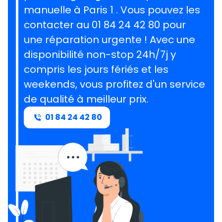
manuelle à Paris 1 . Vous pouvez les
contacter au 01 84 24 42 80 pour
une réparation urgente ! Avec une
disponibilité non-stop 24h/7j y
compris les jours fériés et les
weekends, vous profitez d'un service
de qualité à meilleur prix.
01 84 24 42 80