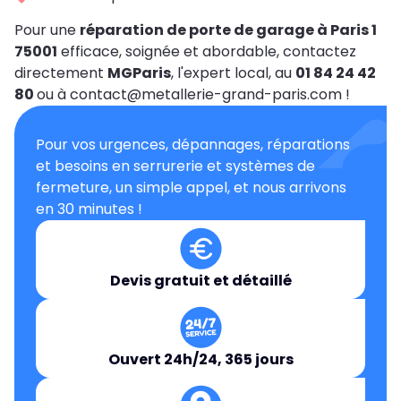
Pour une
réparation de porte de garage à Paris 1
75001
efficace, soignée et abordable, contactez
directement
MGParis
, l'expert local, au
01 84 24 42
80
ou à contact@metallerie-grand-paris.com !
Pour vos urgences, dépannages, réparations
et besoins en serrurerie et systèmes de
fermeture, un simple appel, et nous arrivons
en 30 minutes !
Devis gratuit et détaillé
Ouvert 24h/24, 365 jours