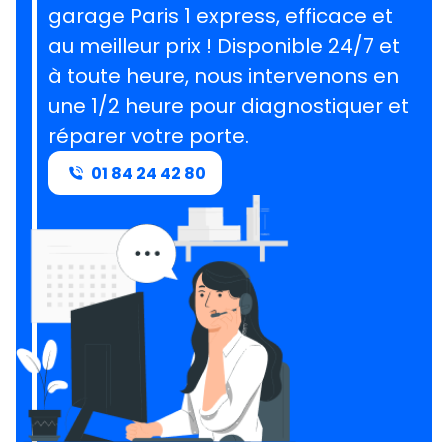
garage Paris 1 express, efficace et
au meilleur prix ! Disponible 24/7 et
à toute heure, nous intervenons en
une 1/2 heure pour diagnostiquer et
réparer votre porte.
01 84 24 42 80