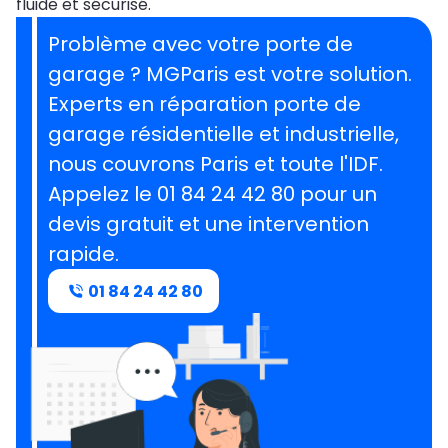
fluide et sécurisé.
Problème avec votre porte de
garage ? MGParis est votre solution.
Experts en réparation porte de
garage résidentielle et industrielle,
nous couvrons Paris et toute l'IDF.
Appelez le 01 84 24 42 80 pour un
devis gratuit et une intervention
rapide.
01 84 24 42 80