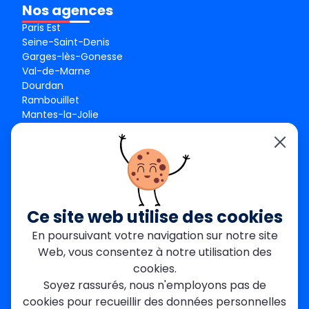
Nos agences
Paris Est
Seine-Saint-Denis
Garges-lès-Gonesse
Val-de-Marne
Dourdan
Rambouillet
Mantes-la-Jolie
Créteil
Seine-et-Marne
Contact
01 84 24 42 80
contact@metallerie-grand-paris.com
Ce site web utilise des cookies
46 bis Av. du Maine, 75015 Paris
En poursuivant votre navigation sur notre site
Web, vous consentez à notre utilisation des
Mentions légales
cookies.
Politique De Confidentialité
Cookies
Soyez rassurés, nous n'employons pas de
CGV
Engagements Clients
cookies pour recueillir des données personnelles