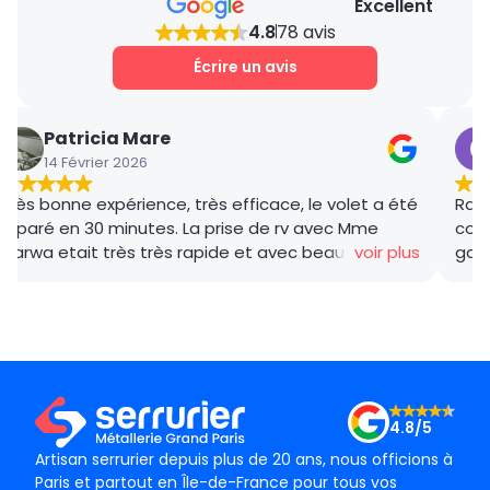
Excellent
peut être préférable de remplacer la porte
4.8
78 avis
de garage par un modèle plus fiable et
sécurisé.
Écrire un avis
Patricia Mare
14 Février 2026
Très bonne expérience, très efficace, le volet a été
Rana
réparé en 30 minutes. La prise de rv avec Mme
coor
Marwa etait très très rapide et avec beaucoup de
voir plus
gar
gentillesse , le tarif débloquage très compétitif, le
succ
technicien, M BADO, très compétant et de bon
ponc
conseil ! Je recommande vivement ! Merci !
mama
le m
Merc
4.8/5
Artisan serrurier depuis plus de 20 ans, nous officions à
Paris et partout en Île-de-France pour tous vos