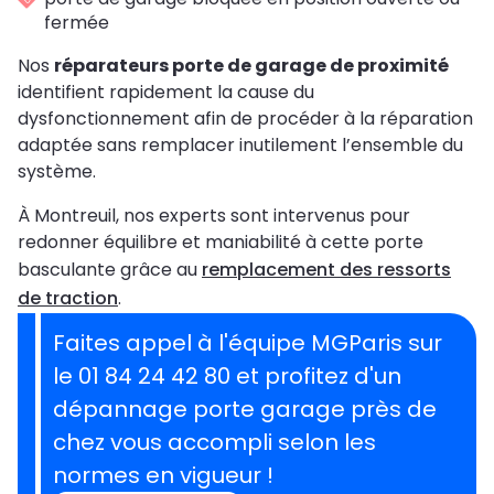
fermée
Nos
réparateurs porte de garage de proximité
identifient rapidement la cause du
dysfonctionnement afin de procéder à la réparation
adaptée sans remplacer inutilement l’ensemble du
système.
À Montreuil, nos experts sont intervenus pour
redonner équilibre et maniabilité à cette porte
basculante grâce au
remplacement des ressorts
de traction
.
Faites appel à l'équipe MGParis sur
le 01 84 24 42 80 et profitez d'un
dépannage porte garage près de
chez vous accompli selon les
normes en vigueur !