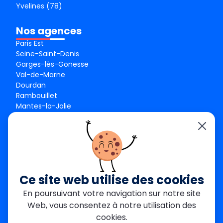
Yvelines (78)
Nos agences
Paris Est
Seine-Saint-Denis
Garges-lès-Gonesse
Val-de-Marne
Dourdan
Rambouillet
Mantes-la-Jolie
Créteil
Seine-et-Marne
Contact
01 84 24 42 80
contact@metallerie-grand-paris.com
Ce site web utilise des cookies
46 bis Av. du Maine, 75015 Paris
En poursuivant votre navigation sur notre site
Web, vous consentez à notre utilisation des
Mentions légales
cookies.