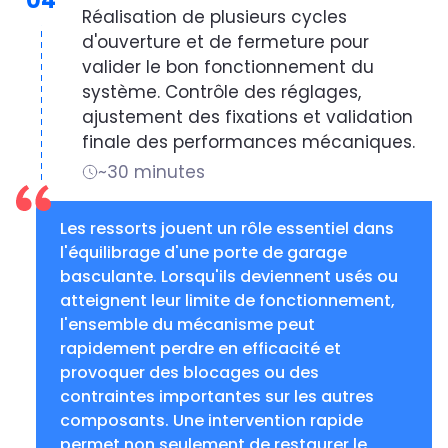
04
Réalisation de plusieurs cycles
d'ouverture et de fermeture pour
valider le bon fonctionnement du
système. Contrôle des réglages,
ajustement des fixations et validation
finale des performances mécaniques.
~30 minutes
Les ressorts jouent un rôle essentiel dans
l'équilibrage d'une porte de garage
basculante. Lorsqu'ils deviennent usés ou
atteignent leur limite de fonctionnement,
l'ensemble du mécanisme peut
rapidement perdre en efficacité et
provoquer des blocages ou des
contraintes importantes sur les autres
composants. Une intervention rapide
permet non seulement de restaurer le