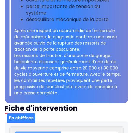
perte importante de tension du
système
déséquilibre mécanique de la porte
Après une inspection approfondie de l'ensemble
du mécanisme, le diagnostic confirme une usure
avancée suivie de la rupture des ressorts de
traction de la porte basculante.
Les ressorts de traction d'une porte de garage
basculante disposent généralement d'une durée
de vie moyenne comprise entre 20 000 et 30 000
cycles d'ouverture et de fermeture. Avec le temps,
les contraintes répétées provoquent une perte
progressive de leur élasticité avant de conduire à
une casse complète.
Fiche d'intervention
En chiffres