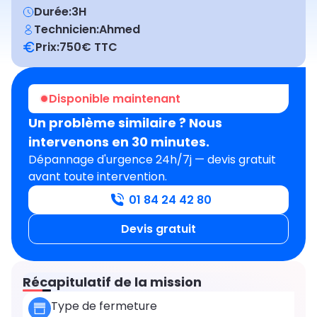
Durée:
3H
Technicien:
Ahmed
Prix:
750
€ TTC
Avant
Après
Intervention réussie
Disponible maintenant
Un problème similaire ? Nous
intervenons en 30 minutes.
Dépannage d'urgence 24h/7j — devis gratuit
avant toute intervention.
01 84 24 42 80
Devis gratuit
Récapitulatif de la mission
Type de fermeture