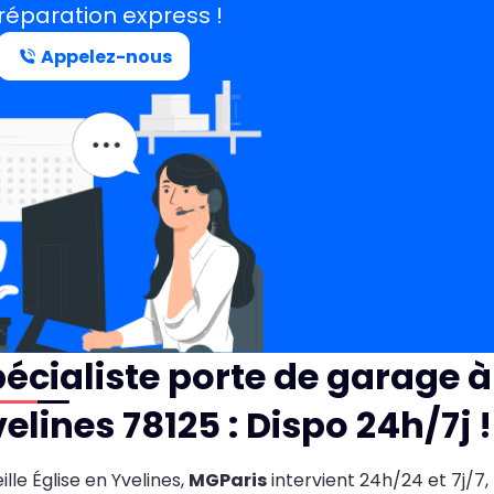
réparation express !
Appelez-nous
écialiste porte de garage à 
elines 78125 : Dispo 24h/7j !
eille Église en Yvelines,
MGParis
intervient 24h/24 et 7j/7,