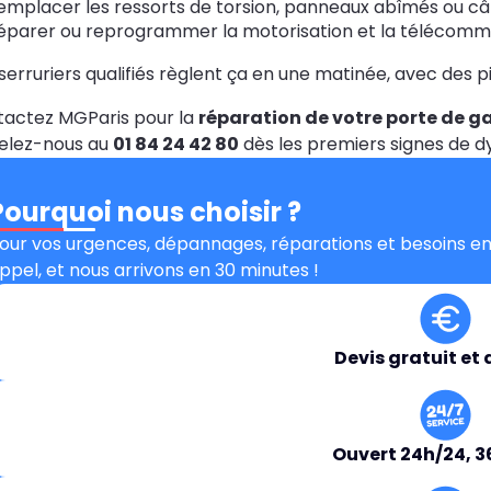
emplacer les ressorts de torsion, panneaux abîmés ou câ
éparer ou reprogrammer la motorisation et la télécom
serruriers qualifiés règlent ça en une matinée, avec des p
actez MGParis pour la
réparation de votre porte de gar
elez-nous au
01 84 24 42 80
dès les premiers signes de 
Pourquoi nous choisir ?
our vos urgences, dépannages, réparations et besoins en
ppel, et nous arrivons en 30 minutes !
Devis gratuit et 
Ouvert 24h/24, 3