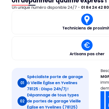
Un dépanneur qualifié express !
Un unique numéro disponible 24/7 -
01 84 24 42 8
Techniciens de proximi
Artisans pas cher
Beso
MGP
Spécialiste porte de garage
imm
à Vieille Église en Yvelines
01
dema
78125 : Dispo 24h/7j !
Dépannage de tous types
de portes de garage Vieille
02
Église en Yvelines (78125)