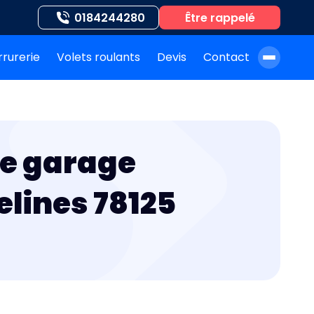
0184244280
Être rappelé
rrurerie
Volets roulants
Devis
Contact
À propos de nous
Blog
de garage
Nos auteurs
Nos agences
velines 78125
Nos interventions
FAQ