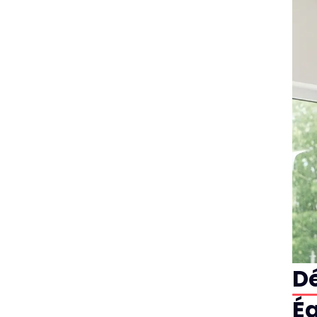
Dé
Ég