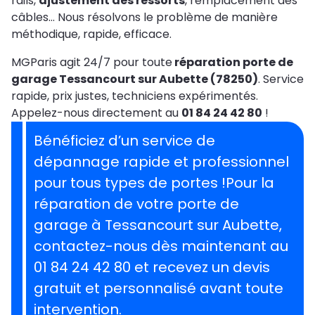
rails,
ajustement des ressorts
, remplacement des
câbles… Nous résolvons le problème de manière
méthodique, rapide, efficace.
MGParis agit 24/7 pour toute
réparation porte de
garage Tessancourt sur Aubette (78250)
. Service
rapide, prix justes, techniciens expérimentés.
Appelez-nous directement au
01 84 24 42 80
!
Bénéficiez d’un service de
dépannage rapide et professionnel
pour tous types de portes !Pour la
réparation de votre porte de
garage à Tessancourt sur Aubette,
contactez-nous dès maintenant au
01 84 24 42 80 et recevez un devis
gratuit et personnalisé avant toute
intervention.