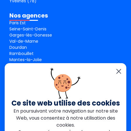
Yvelines (78)
Nos agences
Paris Est
Seine-Saint-Denis
Garges-lès-Gonesse
Val-de-Marne
Dourdan
Rambouillet
Mantes-la-Jolie
Créteil
Seine-et-Marne
Contact
01 84 24 42 80
contact@metallerie-grand-paris.com
Ce site web utilise des cookies
46 bis Av. du Maine, 75015 Paris
En poursuivant votre navigation sur notre site
Web, vous consentez à notre utilisation des
Mentions légales
cookies.
Politique De Confidentialité
Cookies