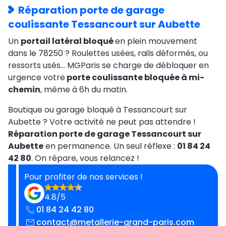
Réparation porte de garage
coulissante Tessancourt sur Aubette
Un
portail latéral bloqué
en plein mouvement
dans le 78250 ? Roulettes usées, rails déformés, ou
ressorts usés… MGParis se charge de débloquer en
urgence votre
porte coulissante bloquée à mi-
chemin
, même à 6h du matin.
Boutique ou garage bloqué à Tessancourt sur
Aubette ? Votre activité ne peut pas attendre !
Réparation porte de garage Tessancourt sur
Aubette
en permanence. Un seul réflexe :
01 84 24
42 80
. On répare, vous relancez !
Pour profiter de nos services !
4.8/5
01 84 24 42 80
contact@metallerie-grand-paris.com