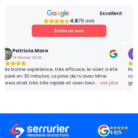
Excellent
4.8
78 avis
Écrire un avis
Patricia Mare
14 Février 2026
Très bonne expérience, très efficace, le volet a été
Rana
réparé en 30 minutes. La prise de rv avec Mme
coor
Marwa etait très très rapide et avec beaucoup de
voir plus
gar
gentillesse , le tarif débloquage très compétitif, le
succ
technicien, M BADO, très compétant et de bon
ponc
conseil ! Je recommande vivement ! Merci !
mama
le m
Merc
4.8/5