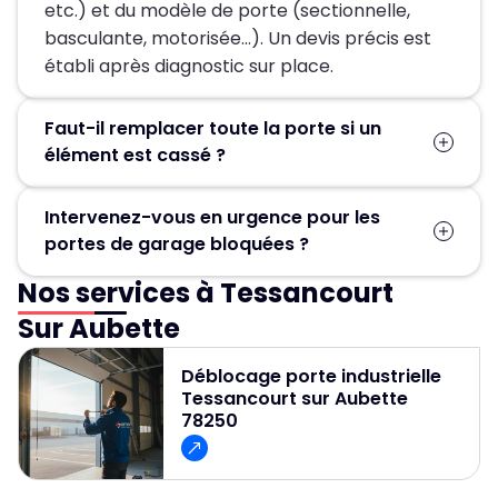
etc.) et du modèle de porte (sectionnelle,
basculante, motorisée…). Un devis précis est
établi après diagnostic sur place.
Faut-il remplacer toute la porte si un
élément est cassé ?
Pas forcément. Dans la plupart des cas, seules
Intervenez-vous en urgence pour les
les pièces défectueuses (ressort, moteur,
portes de garage bloquées ?
câbles, rails) sont remplacées, ce qui permet
d’éviter un changement complet de la porte.
Nos services à Tessancourt
Oui, un service d’urgence est disponible
24h/24 et 7j/7 pour débloquer et réparer
Sur Aubette
rapidement les portes de garage.
Déblocage porte industrielle
Tessancourt sur Aubette
78250