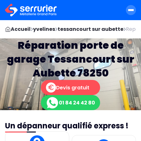
Accueil
yvelines
tessancourt sur aubette
Repar
Réparation porte de
garage Tessancourt sur
Aubette 78250
Devis gratuit
01 84 24 42 80
Un dépanneur qualifié express !