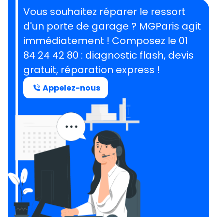
Vous souhaitez réparer le ressort
d'un porte de garage ?
MGParis agit
immédiatement ! Composez le
01
84 24 42 80
: diagnostic flash, devis
gratuit, réparation express !
Appelez-nous