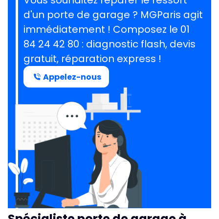
Vous souhaitez réparer le ressort
d'un porte de garage ?
MGParis agit
immédiatement ! Composez le
01
84 24 42 80
: diagnostic flash, devis
gratuit, réparation express !
Appelez-nous
Spécialiste porte de garage à