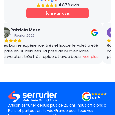
4.8
78 avis
Écrire un avis
Patricia Mare
14 Février 2026
Très bonne expérience, très efficace, le volet a été
Rana
réparé en 30 minutes. La prise de rv avec Mme
coor
Marwa etait très très rapide et avec beaucoup de
voir plus
gar
gentillesse , le tarif débloquage très compétitif, le
succ
technicien, M BADO, très compétant et de bon
ponc
conseil ! Je recommande vivement ! Merci !
mama
le m
Merc
4.8/5
Artisan serrurier depuis plus de 20 ans, nous officions à
Paris et partout en Île-de-France pour tous vos