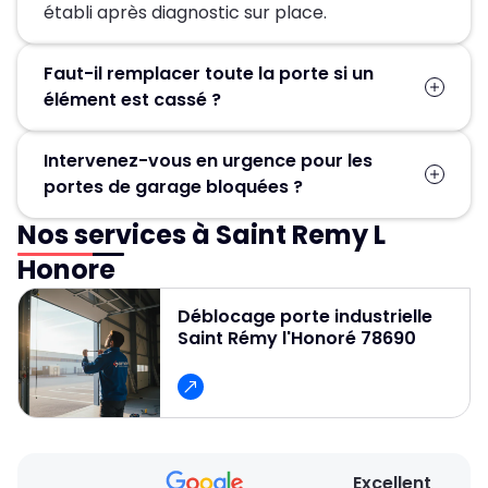
établi après diagnostic sur place.
Faut-il remplacer toute la porte si un
élément est cassé ?
Pas forcément. Dans la plupart des cas, seules
Intervenez-vous en urgence pour les
les pièces défectueuses (ressort, moteur,
portes de garage bloquées ?
câbles, rails) sont remplacées, ce qui permet
d’éviter un changement complet de la porte.
Nos services à Saint Remy L
Oui, un service d’urgence est disponible
24h/24 et 7j/7 pour débloquer et réparer
Honore
rapidement les portes de garage.
Déblocage porte industrielle
Saint Rémy l'Honoré 78690
Excellent