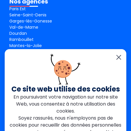
Nos agences
Paris Est
Seine-Saint-Denis
Garges-lès-Gonesse
Val-de-Marne
Dourdan
Rambouillet
Mantes-la-Jolie
Créteil
Seine-et-Marne
Contact
01 84 24 42 80
contact@metallerie-grand-paris.com
Ce site web utilise des cookies
46 bis Av. du Maine, 75015 Paris
En poursuivant votre navigation sur notre site
Web, vous consentez à notre utilisation des
Mentions légales
cookies.
Politique De Confidentialité
Cookies
Soyez rassurés, nous n'employons pas de
CGV
Engagements Clients
cookies pour recueillir des données personnelles
À propos
Blog
Plan du site
Avis
FAQ