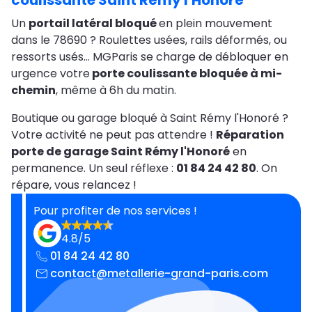
coulissante Saint Rémy l'Honoré
Un
portail latéral bloqué
en plein mouvement
dans le 78690 ? Roulettes usées, rails déformés, ou
ressorts usés… MGParis se charge de débloquer en
urgence votre
porte coulissante bloquée à mi-
chemin
, même à 6h du matin.
Boutique ou garage bloqué à Saint Rémy l'Honoré ?
Votre activité ne peut pas attendre !
Réparation
porte de garage Saint Rémy l'Honoré
en
permanence. Un seul réflexe :
01 84 24 42 80
. On
répare, vous relancez !
Pour profiter de nos services !
4.8/5
01 84 24 42 80
contact@metallerie-grand-paris.com