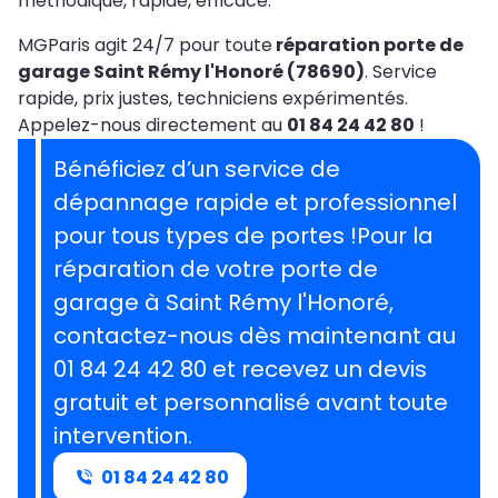
méthodique, rapide, efficace.
MGParis agit 24/7 pour toute
réparation porte de
garage Saint Rémy l'Honoré (78690)
. Service
rapide, prix justes, techniciens expérimentés.
Appelez-nous directement au
01 84 24 42 80
!
Bénéficiez d’un service de
dépannage rapide et professionnel
pour tous types de portes !Pour la
réparation de votre porte de
garage à Saint Rémy l'Honoré,
contactez-nous dès maintenant au
01 84 24 42 80 et recevez un devis
gratuit et personnalisé avant toute
intervention.
01 84 24 42 80