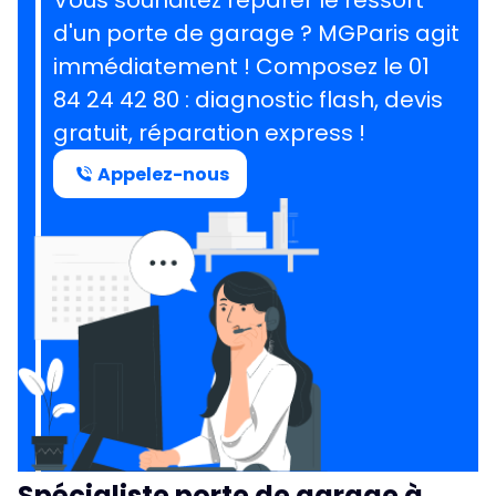
Vous souhaitez réparer le ressort
d'un porte de garage ?
MGParis agit
immédiatement ! Composez le
01
84 24 42 80
: diagnostic flash, devis
gratuit, réparation express !
Appelez-nous
Spécialiste porte de garage à