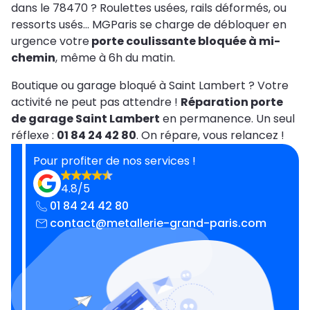
dans le 78470 ? Roulettes usées, rails déformés, ou
ressorts usés… MGParis se charge de débloquer en
urgence votre
porte coulissante bloquée à mi-
chemin
, même à 6h du matin.
Boutique ou garage bloqué à Saint Lambert ? Votre
activité ne peut pas attendre !
Réparation porte
de garage Saint Lambert
en permanence. Un seul
réflexe :
01 84 24 42 80
. On répare, vous relancez !
Pour profiter de nos services !
4.8/5
01 84 24 42 80
contact@metallerie-grand-paris.com