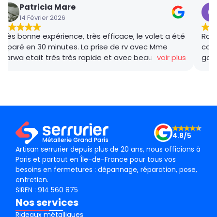
Colombine
16 Janvier 2026
, le volet a été
Rana , commerciale, s’est occupée de l
rv avec Mme
coordination de la réparation de ma po
vec beaucoup de
voir plus
garage (bloquée) avec professionnali
s compétitif, le
succès. Les ouvriers Tarek et Mamadou,
t et de bon
ponctuels, professionnels et bienveilla
 Merci !
maman qui est âgée. J’ai fait 3 devis e
le moins onéreux (soit 50% à 60% moins
Merci à l’équipe de Rana!
4.8/5
Artisan serrurier depuis plus de 20 ans, nous officions à
Paris et partout en Île-de-France pour tous vos
besoins en fermetures : dépannage, réparation, pose,
entretien.
SIREN : 914 560 875
Nos services
Rideaux métalliques