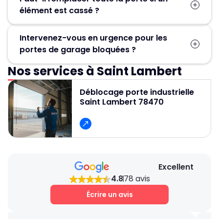
élément est cassé ?
Pas forcément. Dans la plupart des cas, seules
Intervenez-vous en urgence pour les
les pièces défectueuses (ressort, moteur,
portes de garage bloquées ?
câbles, rails) sont remplacées, ce qui permet
d’éviter un changement complet de la porte.
Nos services à Saint Lambert
Oui, un service d’urgence est disponible
24h/24 et 7j/7 pour débloquer et réparer
Déblocage porte industrielle
rapidement les portes de garage.
Saint Lambert 78470
Excellent
4.8
78 avis
Écrire un avis