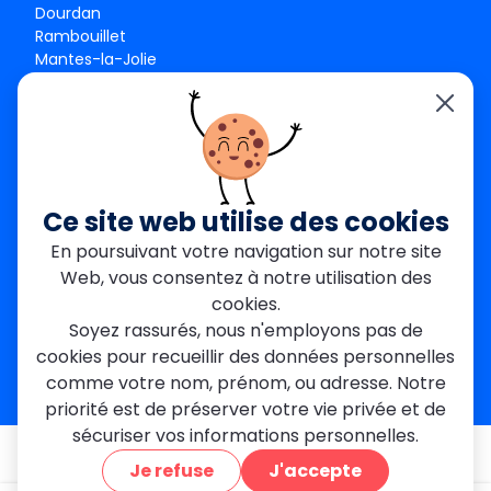
Dourdan
Rambouillet
Mantes-la-Jolie
Créteil
Seine-et-Marne
Contact
01 84 24 42 80
contact@metallerie-grand-paris.com
Ce site web utilise des cookies
46 bis Av. du Maine, 75015 Paris
En poursuivant votre navigation sur notre site
Web, vous consentez à notre utilisation des
Mentions légales
cookies.
Politique De Confidentialité
Cookies
Soyez rassurés, nous n'employons pas de
CGV
Engagements Clients
cookies pour recueillir des données personnelles
À propos
Blog
Plan du site
Avis
FAQ
comme votre nom, prénom, ou adresse. Notre
priorité est de préserver votre vie privée et de
sécuriser vos informations personnelles.
© 2026 MGParis — Tous droits réservés
Je refuse
J'accepte