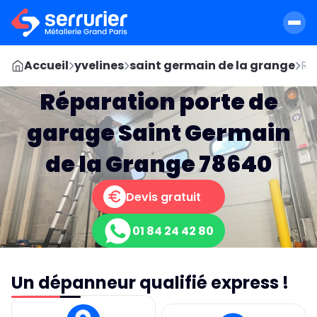
Accueil
yvelines
saint germain de la grange
Re
Réparation porte de
garage Saint Germain
de la Grange 78640
Devis gratuit
01 84 24 42 80
Un dépanneur qualifié express !