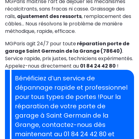
MGParis maîtrise l’art de déjouer les mécanismes
récalcitrants, sans fracas ni casse. Graissage des
rails,
ajustement des ressorts
, remplacement des
câbles… Nous résolvons le problème de manière
méthodique, rapide, efficace.
MGParis agit 24/7 pour toute
réparation porte de
garage Saint Germain de la Grange (78640)
.
Service rapide, prix justes, techniciens expérimentés.
Appelez-nous directement au
01 84 24 42 80
!
Bénéficiez d’un service de
dépannage rapide et professionnel
pour tous types de portes !Pour la
réparation de votre porte de
garage à Saint Germain de la
Grange, contactez-nous dès
maintenant au 01 84 24 42 80 et