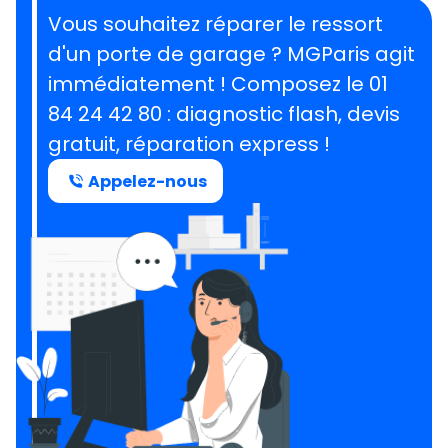
Vous souhaitez réparer le ressort
d'un porte de garage ?
MGParis agit
immédiatement ! Composez le
01
84 24 42 80
: diagnostic flash, devis
gratuit, réparation express !
Appelez-nous