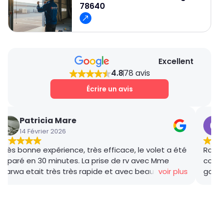
78640
Excellent
4.8
78 avis
Écrire un avis
Patricia Mare
14 Février 2026
Très bonne expérience, très efficace, le volet a été
Rana
réparé en 30 minutes. La prise de rv avec Mme
coor
Marwa etait très très rapide et avec beaucoup de
voir plus
gar
gentillesse , le tarif débloquage très compétitif, le
succ
technicien, M BADO, très compétant et de bon
ponc
conseil ! Je recommande vivement ! Merci !
mama
le m