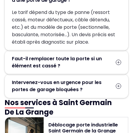
d’une porte de garage ?
Le tarif dépend du type de panne (ressort
cassé, moteur défectueux, câble détendu,
etc.) et du modèle de porte (sectionnelle,
basculante, motorisée…). Un devis précis est
établi après diagnostic sur place.
Faut-il remplacer toute la porte si un
élément est cassé ?
Pas forcément. Dans la plupart des cas, seules
Intervenez-vous en urgence pour les
les pièces défectueuses (ressort, moteur,
portes de garage bloquées ?
câbles, rails) sont remplacées, ce qui permet
d’éviter un changement complet de la porte.
Nos services à Saint Germain
Oui, un service d’urgence est disponible
24h/24 et 7j/7 pour débloquer et réparer
De La Grange
rapidement les portes de garage.
Déblocage porte industrielle
Saint Germain de la Grange