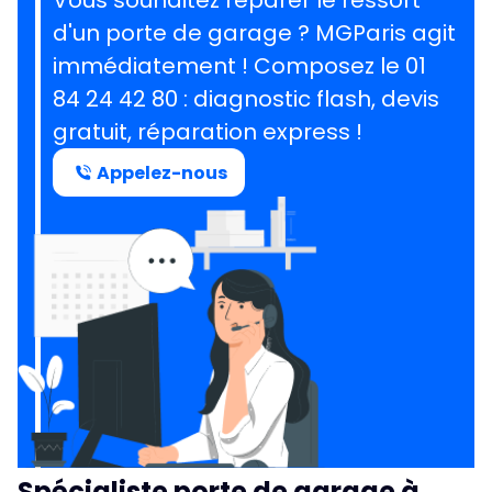
Vous souhaitez réparer le ressort
d'un porte de garage ?
MGParis agit
immédiatement ! Composez le
01
84 24 42 80
: diagnostic flash, devis
gratuit, réparation express !
Appelez-nous
Spécialiste porte de garage à