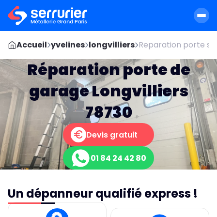
Accueil
yvelines
longvilliers
Reparation porte se
Réparation porte de
garage Longvilliers
78730
Devis gratuit
01 84 24 42 80
Un dépanneur qualifié express !