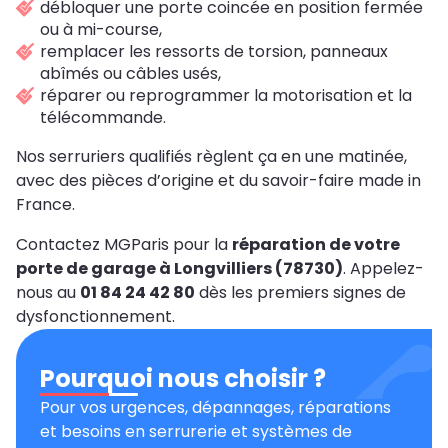
débloquer une porte coincée en position fermée
ou à mi-course,
remplacer les ressorts de torsion, panneaux
abîmés ou câbles usés,
réparer ou reprogrammer la motorisation et la
télécommande.
Nos serruriers qualifiés règlent ça en une matinée,
avec des pièces d’origine et du savoir-faire made in
France.
Contactez MGParis pour la
réparation de votre
porte de garage à Longvilliers (78730)
. Appelez-
nous au
01 84 24 42 80
dès les premiers signes de
dysfonctionnement.
Pourquoi nous choisir ?
Pour vos urgences, dépannages, réparations
et besoins en serrurerie et systèmes de