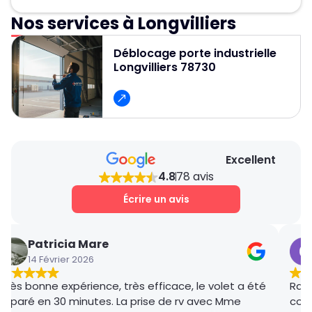
câbles, rails) sont remplacées, ce qui permet
d’éviter un changement complet de la porte.
Nos services à Longvilliers
Oui, un service d’urgence est disponible
24h/24 et 7j/7 pour débloquer et réparer
Déblocage porte industrielle
rapidement les portes de garage.
Longvilliers 78730
Excellent
4.8
78 avis
Écrire un avis
Patricia Mare
14 Février 2026
Très bonne expérience, très efficace, le volet a été
Rana
réparé en 30 minutes. La prise de rv avec Mme
coor