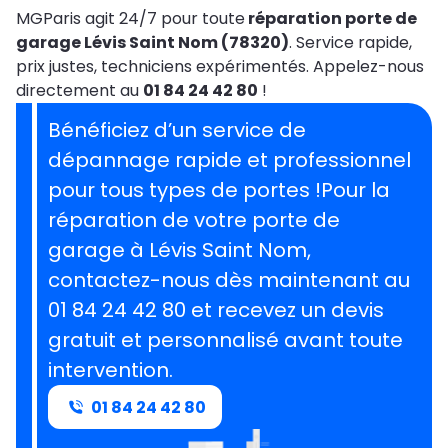
MGParis agit 24/7 pour toute
réparation porte de
garage Lévis Saint Nom (78320)
. Service rapide,
prix justes, techniciens expérimentés. Appelez-nous
directement au
01 84 24 42 80
!
Bénéficiez d’un service de
dépannage rapide et professionnel
pour tous types de portes !Pour la
réparation de votre porte de
garage à Lévis Saint Nom,
contactez-nous dès maintenant au
01 84 24 42 80 et recevez un devis
gratuit et personnalisé avant toute
intervention.
01 84 24 42 80