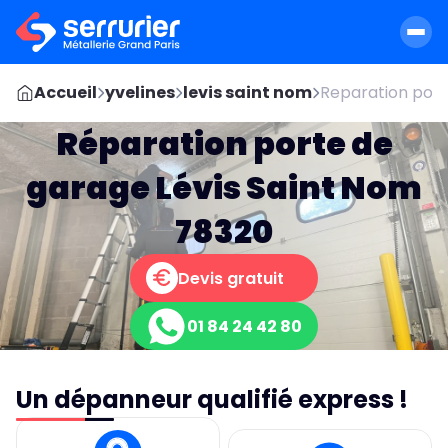
Accueil
yvelines
levis saint nom
Reparation port
Réparation porte de
garage Lévis Saint Nom
78320
Devis gratuit
01 84 24 42 80
Un dépanneur qualifié express !