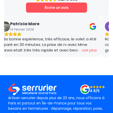
Écrire un avis
Patricia Mare
14 Février 2026
Très bonne expérience, très efficace, le volet a été
Rana
réparé en 30 minutes. La prise de rv avec Mme
coor
Marwa etait très très rapide et avec beaucoup de
voir plus
gar
gentillesse , le tarif débloquage très compétitif, le
succ
technicien, M BADO, très compétant et de bon
ponc
conseil ! Je recommande vivement ! Merci !
mama
le m
Merc
4.8/5
Artisan serrurier depuis plus de 20 ans, nous officions à
Paris et partout en Île-de-France pour tous vos
besoins en fermetures : dépannage, réparation, pose,