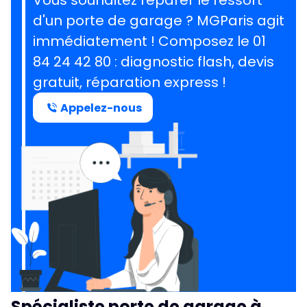
Vous souhaitez réparer le ressort
d'un porte de garage ?
MGParis agit
immédiatement ! Composez le
01
84 24 42 80
: diagnostic flash, devis
gratuit, réparation express !
Appelez-nous
Spécialiste porte de garage à