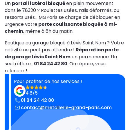
Un
portail latéral bloqué
en plein mouvement
dans le 78320 ? Roulettes usées, rails déformés, ou
ressorts usés… MGParis se charge de débloquer en
urgence votre
porte coulissante bloquée à mi-
chemin
, même à 6h du matin.
Boutique ou garage bloqué à Lévis Saint Nom ? Votre
activité ne peut pas attendre !
Réparation porte
de garage Lévis Saint Nom
en permanence. Un
seul réflexe :
01 84 24 42 80
. On répare, vous
relancez !
Pour profiter de nos services !
4.8/5
01 84 24 42 80
contact@metallerie-grand-paris.com