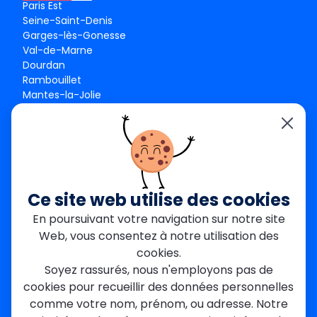
Paris Est
Seine-Saint-Denis
Garges-lès-Gonesse
Val-de-Marne
Dourdan
Rambouillet
Mantes-la-Jolie
Créteil
Seine-et-Marne
Contact
01 84 24 42 80
contact@metallerie-grand-paris.com
Ce site web utilise des cookies
46 bis Av. du Maine, 75015 Paris
En poursuivant votre navigation sur notre site
Web, vous consentez à notre utilisation des
Mentions légales
cookies.
Politique De Confidentialité
Cookies
Soyez rassurés, nous n'employons pas de
CGV
Engagements Clients
cookies pour recueillir des données personnelles
À propos
Blog
Plan du site
Avis
FAQ
comme votre nom, prénom, ou adresse. Notre