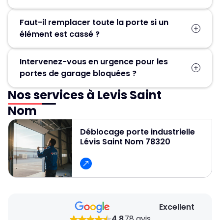
Faut-il remplacer toute la porte si un
élément est cassé ?
Pas forcément. Dans la plupart des cas, seules
Intervenez-vous en urgence pour les
les pièces défectueuses (ressort, moteur,
portes de garage bloquées ?
câbles, rails) sont remplacées, ce qui permet
d’éviter un changement complet de la porte.
Nos services à Levis Saint
Oui, un service d’urgence est disponible
24h/24 et 7j/7 pour débloquer et réparer
Nom
rapidement les portes de garage.
Déblocage porte industrielle
Lévis Saint Nom 78320
Excellent
4.8
78 avis