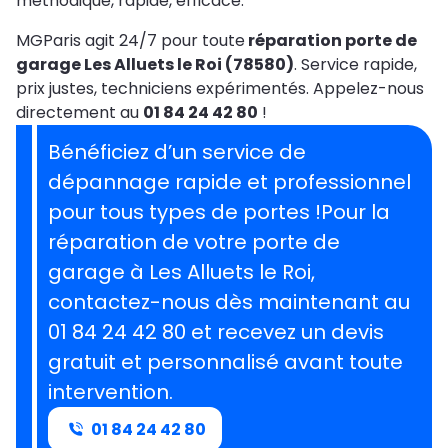
méthodique, rapide, efficace.
MGParis agit 24/7 pour toute
réparation porte de
garage Les Alluets le Roi (78580)
. Service rapide,
prix justes, techniciens expérimentés. Appelez-nous
directement au
01 84 24 42 80
!
Bénéficiez d’un service de
dépannage rapide et professionnel
pour tous types de portes !Pour la
réparation de votre porte de
garage à Les Alluets le Roi,
contactez-nous dès maintenant au
01 84 24 42 80 et recevez un devis
gratuit et personnalisé avant toute
intervention.
01 84 24 42 80