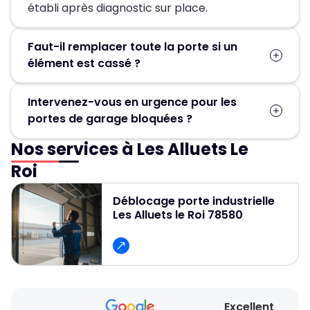
établi après diagnostic sur place.
Faut-il remplacer toute la porte si un
élément est cassé ?
Pas forcément. Dans la plupart des cas, seules
Intervenez-vous en urgence pour les
les pièces défectueuses (ressort, moteur,
portes de garage bloquées ?
câbles, rails) sont remplacées, ce qui permet
d’éviter un changement complet de la porte.
Nos services à Les Alluets Le
Oui, un service d’urgence est disponible
24h/24 et 7j/7 pour débloquer et réparer
Roi
rapidement les portes de garage.
Déblocage porte industrielle
Les Alluets le Roi 78580
Excellent