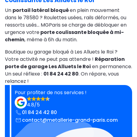
coulissante Les Alluets le Roi
Un
portail latéral bloqué
en plein mouvement
dans le 78580 ? Roulettes usées, rails déformés, ou
ressorts usés… MGParis se charge de débloquer en
urgence votre
porte coulissante bloquée à mi-
chemin
, même à 6h du matin.
Boutique ou garage bloqué à Les Alluets le Roi ?
Votre activité ne peut pas attendre !
Réparation
porte de garage Les Alluets le Roi
en permanence.
Un seul réflexe :
01 84 24 42 80
. On répare, vous
relancez !
Pour profiter de nos services !
4.8/5
01 84 24 42 80
contact@metallerie-grand-paris.com