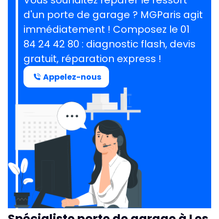
Vous souhaitez réparer le ressort
d'un porte de garage ?
MGParis agit
immédiatement ! Composez le
01
84 24 42 80
: diagnostic flash, devis
gratuit, réparation express !
Appelez-nous
Spécialiste porte de garage à Les