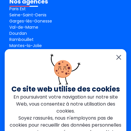
Nos agences
Paris Est
Seine-Saint-Denis
Garges-lès-Gonesse
Val-de-Marne
Dourdan
Rambouillet
Mantes-la-Jolie
Créteil
Seine-et-Marne
Contact
01 84 24 42 80
contact@metallerie-grand-paris.com
Ce site web utilise des cookies
46 bis Av. du Maine, 75015 Paris
En poursuivant votre navigation sur notre site
Web, vous consentez à notre utilisation des
Mentions légales
cookies.
Politique De Confidentialité
Cookies
Soyez rassurés, nous n'employons pas de
CGV
Engagements Clients
cookies pour recueillir des données personnelles
À propos
Blog
Plan du site
Avis
FAQ