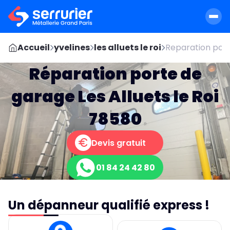
Accueil
yvelines
les alluets le roi
Reparation port
Réparation porte de
garage Les Alluets le Roi
78580
Devis gratuit
01 84 24 42 80
Un dépanneur qualifié express !