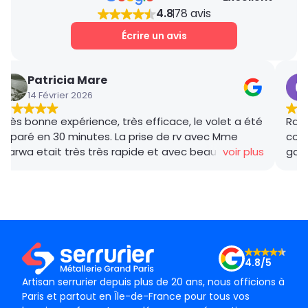
4.8
78 avis
Écrire un avis
Patricia Mare
14 Février 2026
Très bonne expérience, très efficace, le volet a été
Rana
réparé en 30 minutes. La prise de rv avec Mme
coor
Marwa etait très très rapide et avec beaucoup de
voir plus
gar
gentillesse , le tarif débloquage très compétitif, le
succ
technicien, M BADO, très compétant et de bon
ponc
conseil ! Je recommande vivement ! Merci !
mama
le m
Merc
4.8/5
Artisan serrurier depuis plus de 20 ans, nous officions à
Paris et partout en Île-de-France pour tous vos