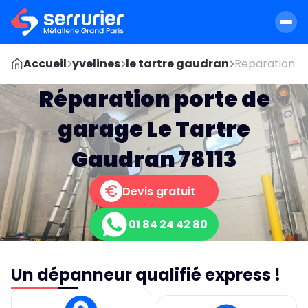
Accueil
yvelines
le tartre gaudran
Reparation po
Réparation porte de
garage Le Tartre
Gaudran 78113
Devis gratuit
01 84 24 42 80
Un dépanneur qualifié express !