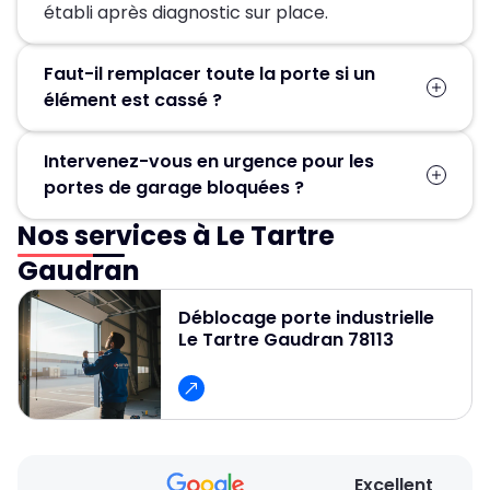
établi après diagnostic sur place.
Faut-il remplacer toute la porte si un
élément est cassé ?
Pas forcément. Dans la plupart des cas, seules
Intervenez-vous en urgence pour les
les pièces défectueuses (ressort, moteur,
portes de garage bloquées ?
câbles, rails) sont remplacées, ce qui permet
d’éviter un changement complet de la porte.
Nos services à Le Tartre
Oui, un service d’urgence est disponible
24h/24 et 7j/7 pour débloquer et réparer
Gaudran
rapidement les portes de garage.
Déblocage porte industrielle
Le Tartre Gaudran 78113
Excellent