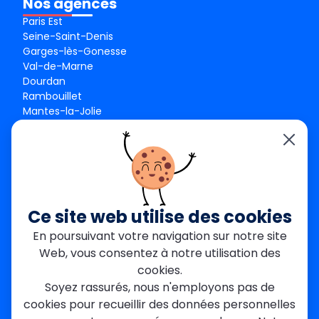
Nos agences
Paris Est
Seine-Saint-Denis
Garges-lès-Gonesse
Val-de-Marne
Dourdan
Rambouillet
Mantes-la-Jolie
Créteil
Seine-et-Marne
Contact
01 84 24 42 80
contact@metallerie-grand-paris.com
Ce site web utilise des cookies
46 bis Av. du Maine, 75015 Paris
En poursuivant votre navigation sur notre site
Web, vous consentez à notre utilisation des
Mentions légales
cookies.
Politique De Confidentialité
Cookies
Soyez rassurés, nous n'employons pas de
CGV
Engagements Clients
cookies pour recueillir des données personnelles
À propos
Blog
Plan du site
Avis
FAQ