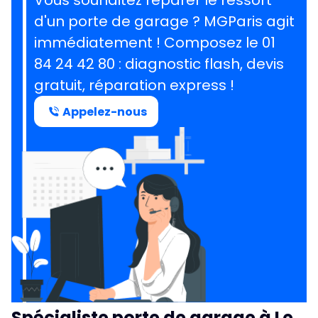
Vous souhaitez réparer le ressort
d'un porte de garage ?
MGParis agit
immédiatement ! Composez le
01
84 24 42 80
: diagnostic flash, devis
gratuit, réparation express !
Appelez-nous
Spécialiste porte de garage à Le