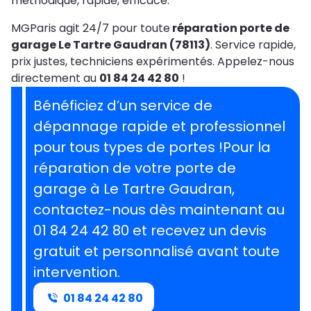
méthodique, rapide, efficace.
MGParis agit 24/7 pour toute
réparation porte de
garage Le Tartre Gaudran (78113)
. Service rapide,
prix justes, techniciens expérimentés. Appelez-nous
directement au
01 84 24 42 80
!
Bénéficiez d’un service de
dépannage rapide et professionnel
pour tous types de portes !Pour la
réparation de votre porte de
garage à Le Tartre Gaudran,
contactez-nous dès maintenant au
01 84 24 42 80 et recevez un devis
gratuit et personnalisé avant toute
intervention.
01 84 24 42 80