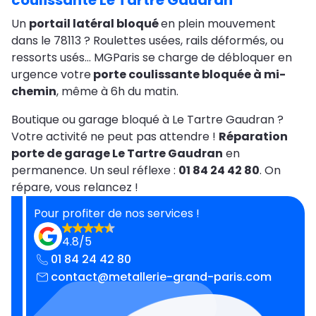
coulissante Le Tartre Gaudran
Un
portail latéral bloqué
en plein mouvement
dans le 78113 ? Roulettes usées, rails déformés, ou
ressorts usés… MGParis se charge de débloquer en
urgence votre
porte coulissante bloquée à mi-
chemin
, même à 6h du matin.
Boutique ou garage bloqué à Le Tartre Gaudran ?
Votre activité ne peut pas attendre !
Réparation
porte de garage Le Tartre Gaudran
en
permanence. Un seul réflexe :
01 84 24 42 80
. On
répare, vous relancez !
Pour profiter de nos services !
4.8/5
01 84 24 42 80
contact@metallerie-grand-paris.com