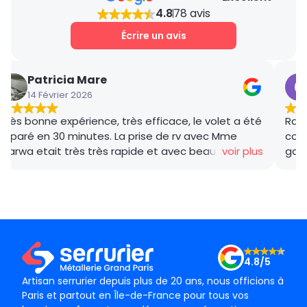
4.8
78 avis
Écrire un avis
Patricia Mare
14 Février 2026
Très bonne expérience, très efficace, le volet a été
Rana
réparé en 30 minutes. La prise de rv avec Mme
coor
Marwa etait très très rapide et avec beaucoup de
voir plus
gar
gentillesse , le tarif débloquage très compétitif, le
succ
technicien, M BADO, très compétant et de bon
ponc
conseil ! Je recommande vivement ! Merci !
mama
le m
Merc
4.8/5
Artisan serrurier depuis plus de 20 ans, nous officions à
Paris et partout en Île-de-France pour tous vos