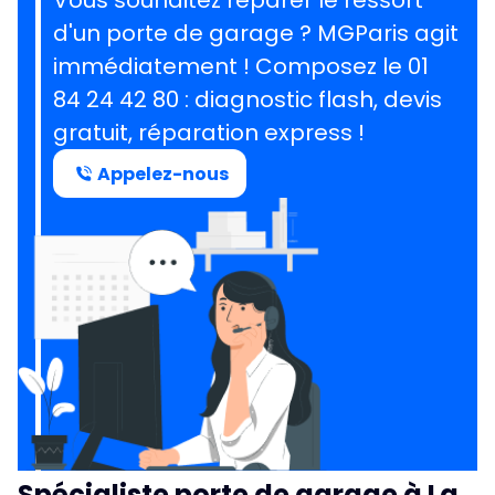
Vous souhaitez réparer le ressort
d'un porte de garage ?
MGParis agit
immédiatement ! Composez le
01
84 24 42 80
: diagnostic flash, devis
gratuit, réparation express !
Appelez-nous
Spécialiste porte de garage à La