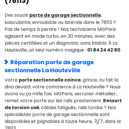
(78113)
Des soucis
porte de garage sectionnelle
,
basculante, enroulable ou latérale dans le 78113 ?
Pas de temps à perdre ! Nos techniciens MGParis
agissent en mode turbo, en 30 minutes, avec des
pièces certifiées et un diagnostic sans blabla. À La
Hauteville, un seul numéro magique :
01 84 24 42 80
.
Réparation porte de garage
sectionnelle La Hauteville
Votre
porte sectionnelle coince
, grince, ou fait la
diva devant votre commerce à La Hauteville ? Nous
avons vu ça mille fois. MGParis, serrurier métallier,
remet votre porte sur les rails prestement.
Ressort
de torsion usé
, câbles fatigués, rails tordus ? Nos
spécialistes porte de garage sectionnelle sont
disponibles et joignables à toute heure, 7j/7, dans le
78113.