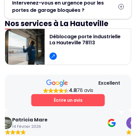
Intervenez-vous en urgence pour les
les pièces défectueuses (ressort, moteur,
portes de garage bloquées ?
câbles, rails) sont remplacées, ce qui permet
d’éviter un changement complet de la porte.
Nos services à La Hauteville
Oui, un service d’urgence est disponible
24h/24 et 7j/7 pour débloquer et réparer
Déblocage porte industrielle
rapidement les portes de garage.
La Hauteville 78113
Excellent
4.8
78 avis
Écrire un avis
Patricia Mare
14 Février 2026