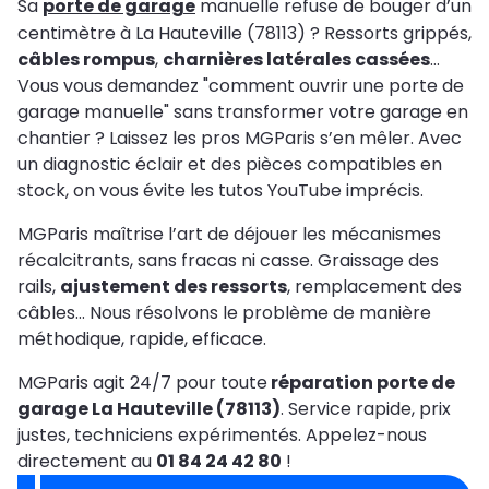
Sa
porte de garage
manuelle refuse de bouger d’un
centimètre à La Hauteville (78113) ? Ressorts grippés,
câbles rompus
,
charnières latérales cassées
…
Vous vous demandez "comment ouvrir une porte de
garage manuelle" sans transformer votre garage en
chantier ? Laissez les pros MGParis s’en mêler. Avec
un diagnostic éclair et des pièces compatibles en
stock, on vous évite les tutos YouTube imprécis.
MGParis maîtrise l’art de déjouer les mécanismes
récalcitrants, sans fracas ni casse. Graissage des
rails,
ajustement des ressorts
, remplacement des
câbles… Nous résolvons le problème de manière
méthodique, rapide, efficace.
MGParis agit 24/7 pour toute
réparation porte de
garage La Hauteville (78113)
. Service rapide, prix
justes, techniciens expérimentés. Appelez-nous
directement au
01 84 24 42 80
!