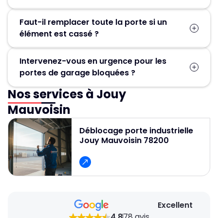
Faut-il remplacer toute la porte si un
élément est cassé ?
Pas forcément. Dans la plupart des cas, seules
Intervenez-vous en urgence pour les
les pièces défectueuses (ressort, moteur,
portes de garage bloquées ?
câbles, rails) sont remplacées, ce qui permet
d’éviter un changement complet de la porte.
Nos services à Jouy
Oui, un service d’urgence est disponible
24h/24 et 7j/7 pour débloquer et réparer
Mauvoisin
rapidement les portes de garage.
Déblocage porte industrielle
Jouy Mauvoisin 78200
Excellent
4.8
78 avis