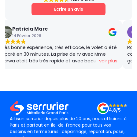
Écrire un avis
Patricia Mare
14 Février 2026
Très bonne expérience, très efficace, le volet a été
Rana
réparé en 30 minutes. La prise de rv avec Mme
coor
Marwa etait très très rapide et avec beaucoup de
voir plus
gar
gentillesse , le tarif débloquage très compétitif, le
succ
technicien, M BADO, très compétant et de bon
ponc
conseil ! Je recommande vivement ! Merci !
mama
le m
Merc
4.8/5
Artisan serrurier depuis plus de 20 ans, nous officions à
Paris et partout en Île-de-France pour tous vos
besoins en fermetures : dépannage, réparation, pose,