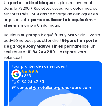
Un
portail latéral bloqué
en plein mouvement
dans le 78200 ? Roulettes usées, rails déformés, ou
ressorts usés… MGParis se charge de débloquer en
urgence votre
porte coulissante bloquée à mi-
chemin
, même à 6h du matin.
Boutique ou garage bloqué à Jouy Mauvoisin ? Votre
activité ne peut pas attendre !
Réparation porte
de garage Jouy Mauvoisin
en permanence. Un
seul réflexe :
01 84 24 42 80
. On répare, vous
relancez !
Pour profiter de nos services !
4.8/5
01 84 24 42 80
contact@metallerie-grand-paris.com