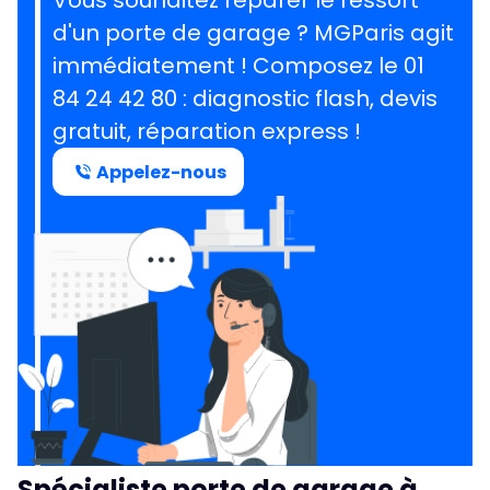
Vous souhaitez réparer le ressort
d'un porte de garage ?
MGParis agit
immédiatement ! Composez le
01
84 24 42 80
: diagnostic flash, devis
gratuit, réparation express !
Appelez-nous
Spécialiste porte de garage à