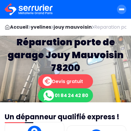
Accueil
yvelines
jouy mauvoisin
Reparation port
Réparation porte de
garage Jouy Mauvoisin
78200
Devis gratuit
01 84 24 42 80
Un dépanneur qualifié express !