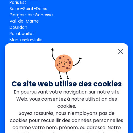
Paris Est
Seine-Saint-Denis
Garges-lès-Gonesse
Val-de-Marne
Dourdan
Rambouillet
Mantes-la-Jolie
Créteil
Seine-et-Marne
Contact
01 84 24 42 80
contact@metallerie-grand-paris.com
Ce site web utilise des cookies
46 bis Av. du Maine, 75015 Paris
En poursuivant votre navigation sur notre site
Web, vous consentez à notre utilisation des
Mentions légales
cookies.
Politique De Confidentialité
Cookies
Soyez rassurés, nous n'employons pas de
CGV
Engagements Clients
cookies pour recueillir des données personnelles
À propos
Blog
Plan du site
Avis
FAQ
comme votre nom, prénom, ou adresse. Notre