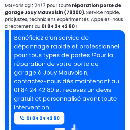
MGParis agit 24/7 pour toute
réparation porte de
garage Jouy Mauvoisin (78200)
. Service rapide,
prix justes, techniciens expérimentés. Appelez-nous
directement au
01 84 24 42 80
!
Bénéficiez d’un service de
dépannage rapide et professionnel
pour tous types de portes !Pour la
réparation de votre porte de
garage à Jouy Mauvoisin,
contactez-nous dès maintenant au
01 84 24 42 80 et recevez un devis
gratuit et personnalisé avant toute
intervention.
01 84 24 42 80