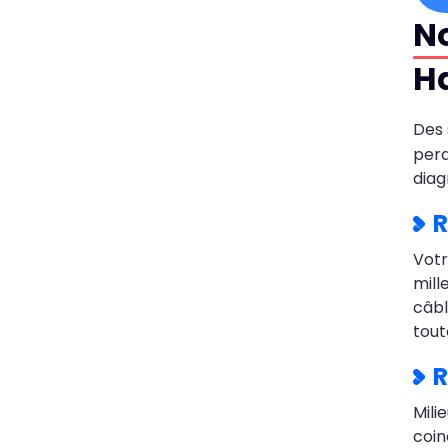
No
Ha
Des 
perd
diag
R
Vot
mill
câbl
tout
R
Mili
coin