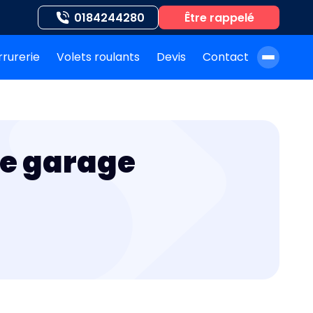
0184244280
Être rappelé
rrurerie
Volets roulants
Devis
Contact
À propos de nous
Blog
de garage
Nos auteurs
Nos agences
Nos interventions
FAQ