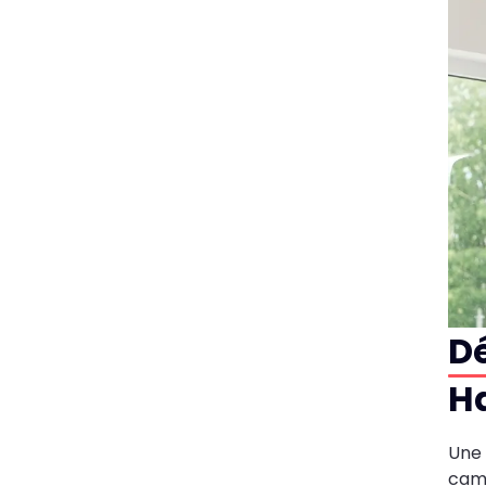
D
Ha
Une
camb