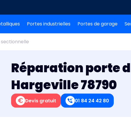
talliques
Portes industrielles
Portes de garage
Se
 sectionnelle
Réparation porte 
Hargeville 78790
Devis gratuit
01 84 24 42 80