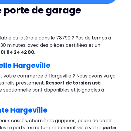
e porte de garage
ulable ou latérale dans le 78790 ? Pas de temps à
30 minutes, avec des pièces certifiées et un
:
01 84 24 42 80
.
lle Hargeville
vant votre commerce à Hargeville ? Nous avons vu ça
les rails prestement.
Ressort de torsion usé
,
e sectionnelle sont disponibles et joignables à
te Hargeville
eaux cassés, charnières grippées, poulie de câble
 Nos experts fermeture redonnent vie à votre
porte