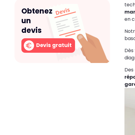
tech
Obtenez
man
en c
un
devis
Notr
basc
Devis gratuit
Dès 
diag
Des 
rép
gar