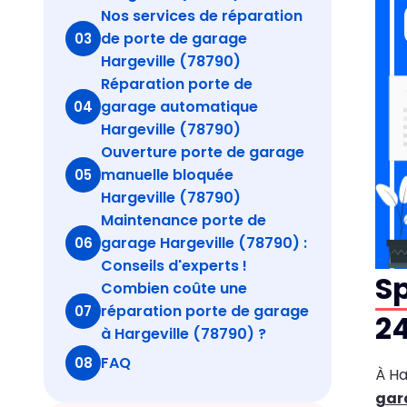
Nos services de réparation
de porte de garage
03
Hargeville (78790)
Réparation porte de
garage automatique
04
Hargeville (78790)
Ouverture porte de garage
manuelle bloquée
05
Hargeville (78790)
Maintenance porte de
garage Hargeville (78790) :
06
Conseils d'experts !
Sp
Combien coûte une
réparation porte de garage
07
24
à Hargeville (78790) ?
FAQ
08
À Ha
gar