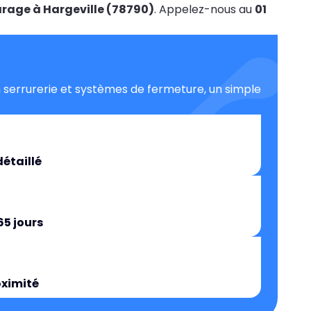
arage à Hargeville (78790)
. Appelez-nous au
01
 serrurerie et systèmes de fermeture, un simple
détaillé
65 jours
oximité