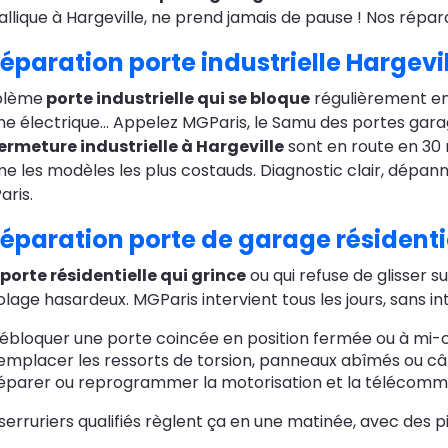
llique à Hargeville, ne prend jamais de pause ! Nos réparat
éparation porte industrielle Hargevi
blème
porte industrielle qui se bloque
régulièrement en 
e électrique… Appelez MGParis, le Samu des portes garag
ermeture industrielle à Hargeville
sont en route en 30 
 les modèles les plus costauds. Diagnostic clair, dépannag
ris.
éparation porte de garage résidentie
porte résidentielle qui grince
ou qui refuse de glisser s
olage hasardeux. MGParis intervient tous les jours, sans int
ébloquer une porte coincée en position fermée ou à mi-
emplacer les ressorts de torsion, panneaux abîmés ou câ
éparer ou reprogrammer la motorisation et la télécom
serruriers qualifiés règlent ça en une matinée, avec des p