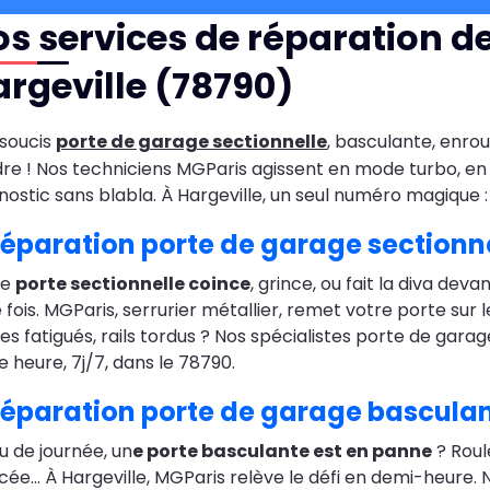
s services de réparation d
rgeville (78790)
soucis
porte de garage sectionnelle
, basculante, enro
re ! Nos techniciens MGParis agissent en mode turbo, en 
nostic sans blabla. À Hargeville, un seul numéro magique 
éparation porte de garage sectionne
re
porte sectionnelle coince
, grince, ou fait la diva de
e fois. MGParis, serrurier métallier, remet votre porte sur 
es fatigués, rails tordus ? Nos spécialistes porte de garag
e heure, 7j/7, dans le 78790.
éparation porte de garage basculan
eu de journée, un
e porte basculante est en panne
? Roul
cée… À Hargeville, MGParis relève le défi en demi-heure.