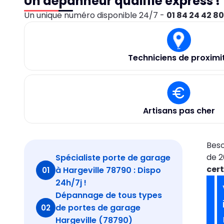
Un dépanneur qualifié express !
Un unique numéro disponible 24/7 -
01 84 24 42 8
Techniciens de proximi
Artisans pas cher
Beso
de 2
Spécialiste porte de garage
cert
à Hargeville 78790 : Dispo
01
24h/7j !
Dépannage de tous types
de portes de garage
02
Hargeville (78790)