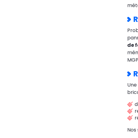
méta
R
Pro
pann
de f
même
MGPa
R
Une
bric
d
r
r
Nos 