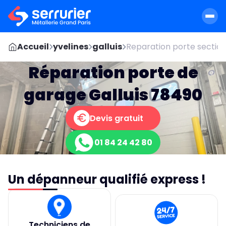
Accueil
yvelines
galluis
Reparation porte section
Réparation porte de
garage Galluis 78490
Devis gratuit
01 84 24 42 80
Un dépanneur qualifié express !
Techniciens de