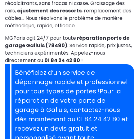
récalcitrants, sans fracas ni casse. Graissage des
rails,
ajustement des ressorts
, remplacement des
câbles… Nous résolvons le problème de manière
méthodique, rapide, efficace.
MGParis agit 24/7 pour toute
réparation porte de
garage Galluis (78490)
. Service rapide, prix justes,
techniciens expérimentés. Appelez-nous
directement au
01 84 24 42 80
!
Bénéficiez d’un service de
dépannage rapide et professionnel
pour tous types de portes !Pour la
réparation de votre porte de
garage à Galluis, contactez-nous
dès maintenant au 01 84 24 42 80 et
recevez un devis gratuit et
personnalisé avant toute