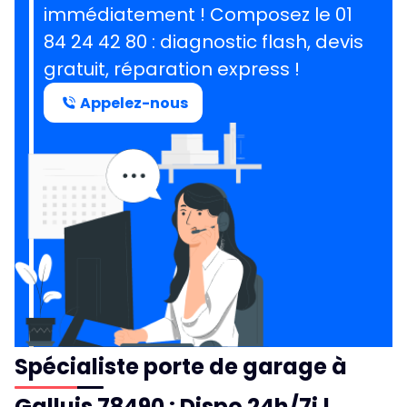
immédiatement ! Composez le
01
84 24 42 80
: diagnostic flash, devis
gratuit, réparation express !
Appelez-nous
Spécialiste porte de garage à
Galluis 78490 : Dispo 24h/7j !