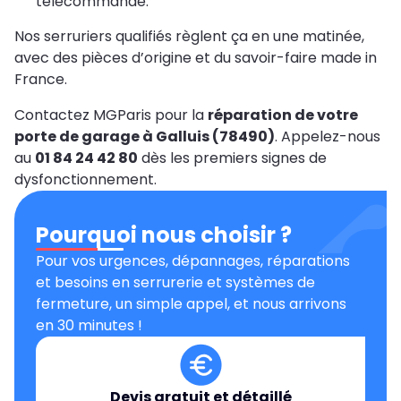
télécommande.
Nos serruriers qualifiés règlent ça en une matinée,
avec des pièces d’origine et du savoir-faire made in
France.
Contactez MGParis pour la
réparation de votre
porte de garage à Galluis (78490)
. Appelez-nous
au
01 84 24 42 80
dès les premiers signes de
dysfonctionnement.
Pourquoi nous choisir ?
Pour vos urgences, dépannages, réparations
et besoins en serrurerie et systèmes de
fermeture, un simple appel, et nous arrivons
en 30 minutes !
Devis gratuit et détaillé