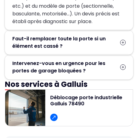
etc.) et du modèle de porte (sectionnelle,
basculante, motorisée…). Un devis précis est
établi après diagnostic sur place.
Faut-il remplacer toute la porte si un
élément est cassé ?
Pas forcément. Dans la plupart des cas, seules
Intervenez-vous en urgence pour les
les pièces défectueuses (ressort, moteur,
portes de garage bloquées ?
câbles, rails) sont remplacées, ce qui permet
d’éviter un changement complet de la porte.
Nos services à Galluis
Oui, un service d’urgence est disponible
24h/24 et 7j/7 pour débloquer et réparer
Déblocage porte industrielle
rapidement les portes de garage.
Galluis 78490