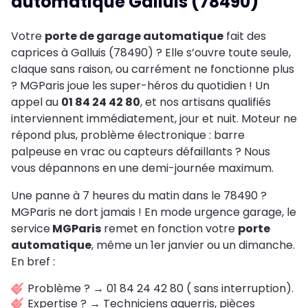
automatique Galluis (78490)
Votre
porte de garage automatique
fait des
caprices à Galluis (78490) ? Elle s’ouvre toute seule,
claque sans raison, ou carrément ne fonctionne plus
? MGParis joue les super-héros du quotidien ! Un
appel au
01 84 24 42 80
, et nos artisans qualifiés
interviennent immédiatement, jour et nuit. Moteur ne
répond plus, problème électronique : barre
palpeuse en vrac ou capteurs défaillants ? Nous
vous dépannons en une demi-journée maximum.
Une panne à 7 heures du matin dans le 78490 ?
MGParis ne dort jamais ! En mode urgence garage, le
service
MGParis
remet en fonction votre
porte
automatique
, même un 1er janvier ou un dimanche.
En bref :
Problème ? → 01 84 24 42 80 ( sans interruption).
Expertise ? → Techniciens aguerris, pièces