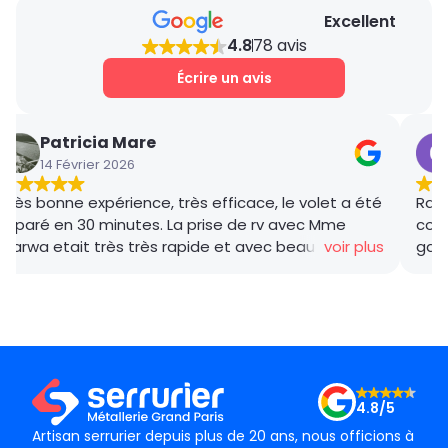
Excellent
4.8
78 avis
Écrire un avis
Patricia Mare
14 Février 2026
Très bonne expérience, très efficace, le volet a été
Rana
réparé en 30 minutes. La prise de rv avec Mme
coor
Marwa etait très très rapide et avec beaucoup de
voir plus
gar
gentillesse , le tarif débloquage très compétitif, le
succ
technicien, M BADO, très compétant et de bon
ponc
conseil ! Je recommande vivement ! Merci !
mama
le m
Merc
4.8/5
Artisan serrurier depuis plus de 20 ans, nous officions à