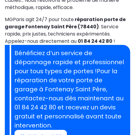
câbles… Nous résolvons le problème de manière
méthodique, rapide, efficace.
MGParis agit 24/7 pour toute
réparation porte de
garage Fontenay Saint Père (78440)
. Service
rapide, prix justes, techniciens expérimentés.
Appelez-nous directement au
01 84 24 42 80
!
Bénéficiez d’un service de
dépannage rapide et professionnel
pour tous types de portes !Pour la
réparation de votre porte de
garage à Fontenay Saint Père,
contactez-nous dès maintenant au
01 84 24 42 80 et recevez un devis
gratuit et personnalisé avant toute
intervention.