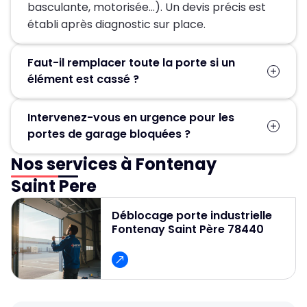
basculante, motorisée…). Un devis précis est
établi après diagnostic sur place.
Faut-il remplacer toute la porte si un
élément est cassé ?
Pas forcément. Dans la plupart des cas, seules
Intervenez-vous en urgence pour les
les pièces défectueuses (ressort, moteur,
portes de garage bloquées ?
câbles, rails) sont remplacées, ce qui permet
d’éviter un changement complet de la porte.
Nos services à Fontenay
Oui, un service d’urgence est disponible
24h/24 et 7j/7 pour débloquer et réparer
Saint Pere
rapidement les portes de garage.
Déblocage porte industrielle
Fontenay Saint Père 78440