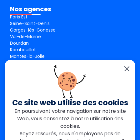
Nos agences
Paris Est
Seine-Saint-Denis
Garges-lès-Gonesse
Val-de-Marne
Dourdan
Rambouillet
Mantes-la-Jolie
Créteil
Seine-et-Marne
Contact
01 84 24 42 80
contact@metallerie-grand-paris.com
Ce site web utilise des cookies
46 bis Av. du Maine, 75015 Paris
En poursuivant votre navigation sur notre site
Web, vous consentez à notre utilisation des
Mentions légales
cookies.
Politique De Confidentialité
Cookies
Soyez rassurés, nous n'employons pas de
CGV
Engagements Clients