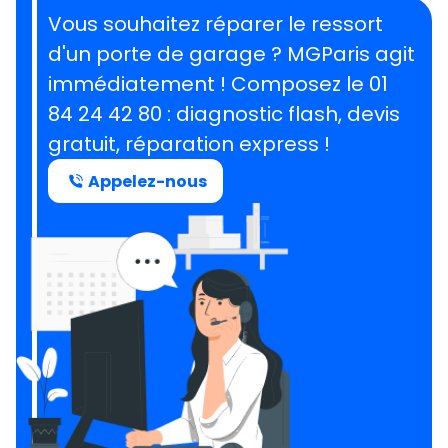
Vous souhaitez réparer le ressort
d'un porte de garage ?
MGParis agit
immédiatement ! Composez le
01
84 24 42 80
: diagnostic flash, devis
gratuit, réparation express !
Appelez-nous