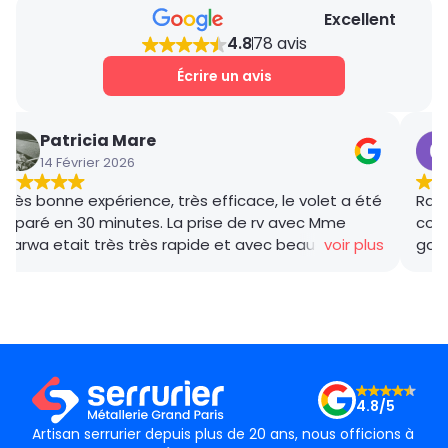
Excellent
4.8
78 avis
Écrire un avis
Patricia Mare
14 Février 2026
Très bonne expérience, très efficace, le volet a été
Rana
réparé en 30 minutes. La prise de rv avec Mme
coor
Marwa etait très très rapide et avec beaucoup de
voir plus
gar
gentillesse , le tarif débloquage très compétitif, le
succ
technicien, M BADO, très compétant et de bon
ponc
conseil ! Je recommande vivement ! Merci !
mama
le m
Merc
4.8/5
Artisan serrurier depuis plus de 20 ans, nous officions à