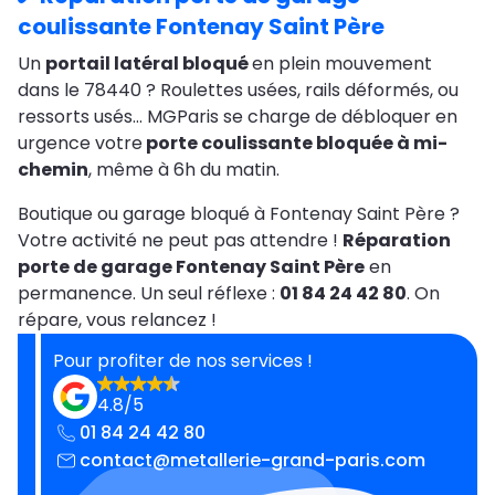
coulissante Fontenay Saint Père
Un
portail latéral bloqué
en plein mouvement
dans le 78440 ? Roulettes usées, rails déformés, ou
ressorts usés… MGParis se charge de débloquer en
urgence votre
porte coulissante bloquée à mi-
chemin
, même à 6h du matin.
Boutique ou garage bloqué à Fontenay Saint Père ?
Votre activité ne peut pas attendre !
Réparation
porte de garage Fontenay Saint Père
en
permanence. Un seul réflexe :
01 84 24 42 80
. On
répare, vous relancez !
Pour profiter de nos services !
4.8/5
01 84 24 42 80
contact@metallerie-grand-paris.com