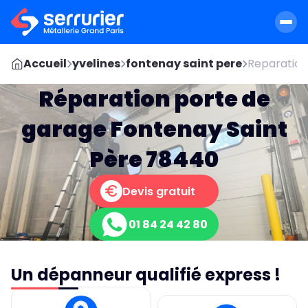
Accueil
yvelines
fontenay saint pere
Reparation
Réparation porte de
garage Fontenay Saint
Père 78440
Devis gratuit
01 84 24 42 80
Un dépanneur qualifié express !