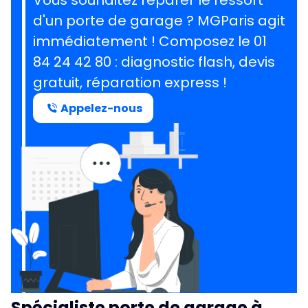
Vous souhaitez réparer le ressort
d'un porte de garage ?
MGParis agit
immédiatement ! Composez le
01
84 24 42 80
: diagnostic flash, devis
gratuit, réparation express !
Appelez-nous
Spécialiste porte de garage à