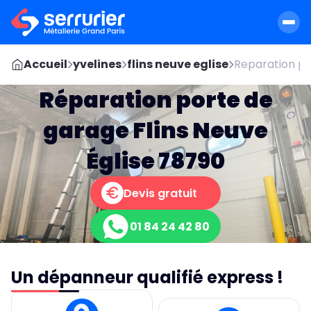
Accueil
yvelines
flins neuve eglise
Reparation po
Réparation porte de
garage Flins Neuve
Église 78790
Devis gratuit
01 84 24 42 80
Un dépanneur qualifié express !