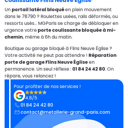
coulissante Flins Neuve Église
Un
portail latéral bloqué
en plein mouvement
dans le 78790 ? Roulettes usées, rails déformés, ou
ressorts usés… MGParis se charge de débloquer en
urgence votre
porte coulissante bloquée à mi-
chemin
, même à 6h du matin.
Boutique ou garage bloqué à Flins Neuve Église ?
Votre activité ne peut pas attendre !
Réparation
porte de garage Flins Neuve Église
en
permanence. Un seul réflexe :
01 84 24 42 80
. On
répare, vous relancez !
Pour profiter de nos services !
4.8/5
01 84 24 42 80
contact@metallerie-grand-paris.com