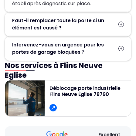
établi après diagnostic sur place.
Faut-il remplacer toute la porte si un
élément est cassé ?
Pas forcément. Dans la plupart des cas, seules
Intervenez-vous en urgence pour les
les pièces défectueuses (ressort, moteur,
portes de garage bloquées ?
câbles, rails) sont remplacées, ce qui permet
d’éviter un changement complet de la porte.
Nos services à Flins Neuve
Oui, un service d’urgence est disponible
24h/24 et 7j/7 pour débloquer et réparer
Eglise
rapidement les portes de garage.
Déblocage porte industrielle
Flins Neuve Église 78790
Excellent