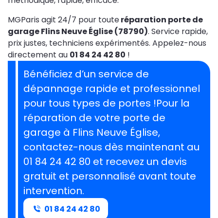
méthodique, rapide, efficace.
MGParis agit 24/7 pour toute
réparation porte de
garage Flins Neuve Église (78790)
. Service rapide,
prix justes, techniciens expérimentés. Appelez-nous
directement au
01 84 24 42 80
!
Bénéficiez d’un service de
dépannage rapide et professionnel
pour tous types de portes !Pour la
réparation de votre porte de
garage à Flins Neuve Église,
contactez-nous dès maintenant au
01 84 24 42 80 et recevez un devis
gratuit et personnalisé avant toute
intervention.
01 84 24 42 80