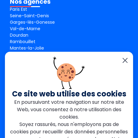
Nos agences
Paris Est
Seine-Saint-Denis
Garges-lès-Gonesse
Val-de-Marne
Dourdan
Rambouillet
Mantes-la-Jolie
Créteil
Seine-et-Marne
Contact
01 84 24 42 80
contact@metallerie-grand-paris.com
Ce site web utilise des cookies
46 bis Av. du Maine, 75015 Paris
En poursuivant votre navigation sur notre site
Web, vous consentez à notre utilisation des
Mentions légales
cookies.
Politique De Confidentialité
Cookies
Soyez rassurés, nous n'employons pas de
CGV
Engagements Clients
cookies pour recueillir des données personnelles
À propos
Blog
Plan du site
Avis
FAQ