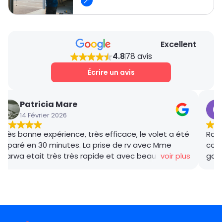
Excellent
4.8
78 avis
Écrire un avis
Patricia Mare
14 Février 2026
Très bonne expérience, très efficace, le volet a été
Rana
réparé en 30 minutes. La prise de rv avec Mme
coor
Marwa etait très très rapide et avec beaucoup de
voir plus
gar
gentillesse , le tarif débloquage très compétitif, le
succ
technicien, M BADO, très compétant et de bon
ponc
conseil ! Je recommande vivement ! Merci !
mama
le m
Merc