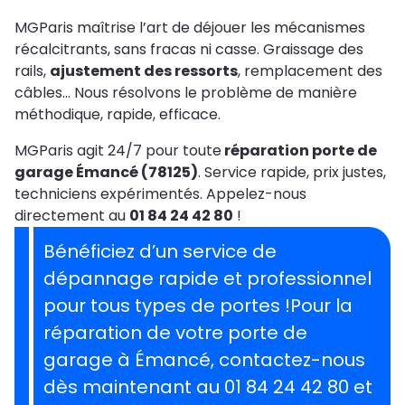
MGParis maîtrise l’art de déjouer les mécanismes
récalcitrants, sans fracas ni casse. Graissage des
rails,
ajustement des ressorts
, remplacement des
câbles… Nous résolvons le problème de manière
méthodique, rapide, efficace.
MGParis agit 24/7 pour toute
réparation porte de
garage Émancé (78125)
. Service rapide, prix justes,
techniciens expérimentés. Appelez-nous
directement au
01 84 24 42 80
!
Bénéficiez d’un service de
dépannage rapide et professionnel
pour tous types de portes !Pour la
réparation de votre porte de
garage à Émancé, contactez-nous
dès maintenant au 01 84 24 42 80 et