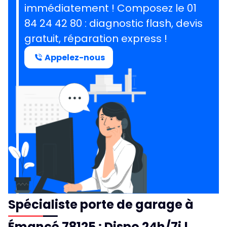
immédiatement ! Composez le
01
84 24 42 80
: diagnostic flash, devis
gratuit, réparation express !
Appelez-nous
Spécialiste porte de garage à
Émancé 78125 : Dispo 24h/7j !