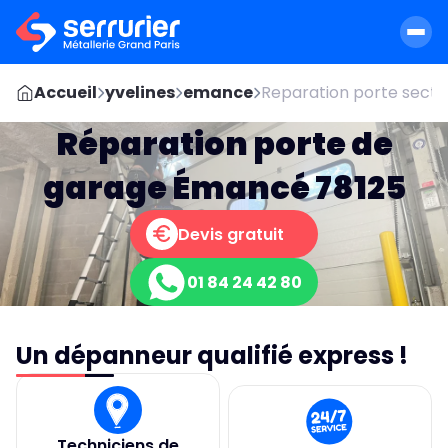
Accueil
yvelines
emance
Reparation porte secti
Réparation porte de
garage Émancé 78125
Devis gratuit
01 84 24 42 80
Un dépanneur qualifié express !
Techniciens de