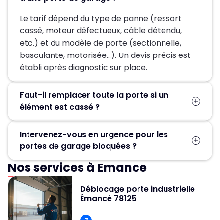
Le tarif dépend du type de panne (ressort
cassé, moteur défectueux, câble détendu,
etc.) et du modèle de porte (sectionnelle,
basculante, motorisée…). Un devis précis est
établi après diagnostic sur place.
Faut-il remplacer toute la porte si un
élément est cassé ?
Pas forcément. Dans la plupart des cas, seules
Intervenez-vous en urgence pour les
les pièces défectueuses (ressort, moteur,
portes de garage bloquées ?
câbles, rails) sont remplacées, ce qui permet
d’éviter un changement complet de la porte.
Nos services à Emance
Oui, un service d’urgence est disponible
24h/24 et 7j/7 pour débloquer et réparer
Déblocage porte industrielle
rapidement les portes de garage.
Émancé 78125