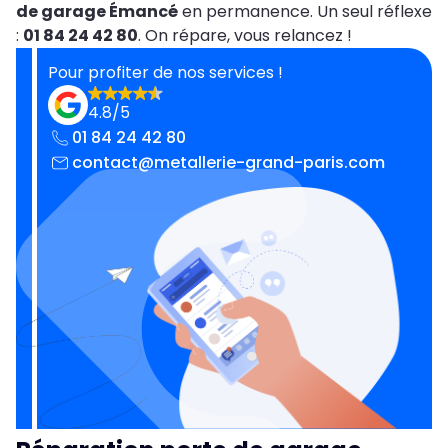
de garage Émancé
en permanence. Un seul réflexe
:
01 84 24 42 80
. On répare, vous relancez !
Pour profiter de nos services !
4.8/5
01 84 24 42 80
contact@metallerie-grand-paris.com