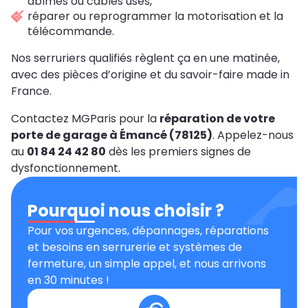
abîmés ou câbles usés,
réparer ou reprogrammer la motorisation et la
télécommande.
Nos serruriers qualifiés règlent ça en une matinée,
avec des pièces d’origine et du savoir-faire made in
France.
Contactez MGParis pour la
réparation de votre
porte de garage à Émancé (78125)
. Appelez-nous
au
01 84 24 42 80
dès les premiers signes de
dysfonctionnement.
Pourquoi nous choisir ?
Pour vos urgences, dépannages, réparations
et besoins en serrurerie et systèmes de
fermeture, un simple appel, et nous arrivons
en 30 minutes !