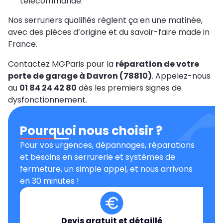
télécommande.
Nos serruriers qualifiés règlent ça en une matinée,
avec des pièces d’origine et du savoir-faire made in
France.
Contactez MGParis pour la
réparation de votre
porte de garage à Davron (78810)
. Appelez-nous
au
01 84 24 42 80
dès les premiers signes de
dysfonctionnement.
Pourquoi nous choisir ?
Pour vos urgences, dépannages, réparations
et besoins en serrurerie et systèmes de
fermeture, un simple appel, et nous arrivons
en 30 minutes !
Devis gratuit et détaillé