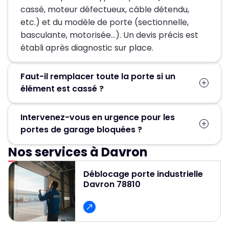
cassé, moteur défectueux, câble détendu,
etc.) et du modèle de porte (sectionnelle,
basculante, motorisée…). Un devis précis est
établi après diagnostic sur place.
Faut-il remplacer toute la porte si un
élément est cassé ?
Pas forcément. Dans la plupart des cas, seules
Intervenez-vous en urgence pour les
les pièces défectueuses (ressort, moteur,
portes de garage bloquées ?
câbles, rails) sont remplacées, ce qui permet
d’éviter un changement complet de la porte.
Nos services à Davron
Oui, un service d’urgence est disponible
24h/24 et 7j/7 pour débloquer et réparer
Déblocage porte industrielle
rapidement les portes de garage.
Davron 78810