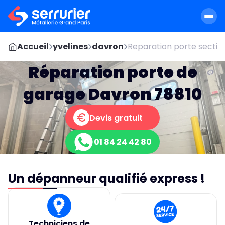
Accueil
yvelines
davron
Reparation porte sectio
Réparation porte de
garage Davron 78810
Devis gratuit
01 84 24 42 80
Un dépanneur qualifié express !
Techniciens de