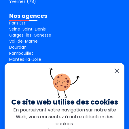
Yvelines (78)
Nos agences
Paris Est
Seine-Saint-Denis
Garges-lès-Gonesse
Val-de-Marne
Dourdan
Rambouillet
Mantes-la-Jolie
Créteil
Seine-et-Marne
Contact
01 84 24 42 80
contact@metallerie-grand-paris.com
Ce site web utilise des cookies
46 bis Av. du Maine, 75015 Paris
En poursuivant votre navigation sur notre site
Web, vous consentez à notre utilisation des
Mentions légales
cookies.
Politique De Confidentialité
Cookies