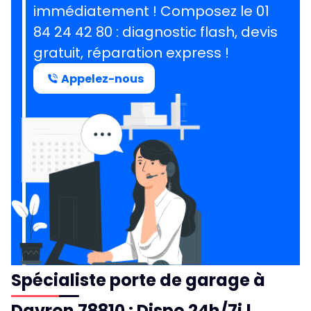
immédiatement ! Composez le
01
84 24 42 80
: diagnostic flash, devis
gratuit, réparation express !
Appelez-nous
Spécialiste porte de garage à
Davron 78810 : Dispo 24h/7j !