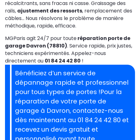
récalcitrants, sans fracas ni casse. Graissage des
rails,
ajustement des ressorts
, remplacement des
câbles… Nous résolvons le problème de manière
méthodique, rapide, efficace.
MGParis agit 24/7 pour toute
réparation porte de
garage Davron (78810)
. Service rapide, prix justes,
techniciens expérimentés. Appelez-nous
directement au
01 84 24 42 80
!
Bénéficiez d’un service de
dépannage rapide et professionnel
pour tous types de portes !Pour la
réparation de votre porte de
garage à Davron, contactez-nous
dès maintenant au 01 84 24 42 80 et
recevez un devis gratuit et
personnalisé avant toute