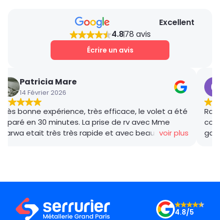
Excellent
4.8
78 avis
Écrire un avis
Patricia Mare
14 Février 2026
Très bonne expérience, très efficace, le volet a été
Rana
réparé en 30 minutes. La prise de rv avec Mme
coor
Marwa etait très très rapide et avec beaucoup de
voir plus
gar
gentillesse , le tarif débloquage très compétitif, le
succ
technicien, M BADO, très compétant et de bon
ponc
conseil ! Je recommande vivement ! Merci !
mama
le m
Merc
4.8/5