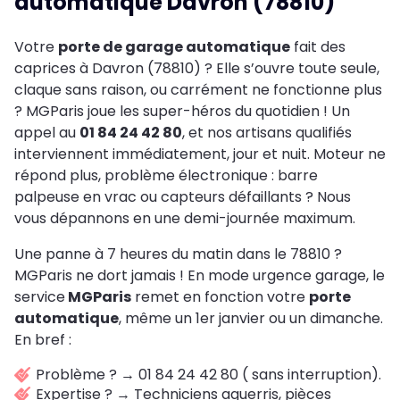
automatique Davron (78810)
Votre
porte de garage automatique
fait des
caprices à Davron (78810) ? Elle s’ouvre toute seule,
claque sans raison, ou carrément ne fonctionne plus
? MGParis joue les super-héros du quotidien ! Un
appel au
01 84 24 42 80
, et nos artisans qualifiés
interviennent immédiatement, jour et nuit. Moteur ne
répond plus, problème électronique : barre
palpeuse en vrac ou capteurs défaillants ? Nous
vous dépannons en une demi-journée maximum.
Une panne à 7 heures du matin dans le 78810 ?
MGParis ne dort jamais ! En mode urgence garage, le
service
MGParis
remet en fonction votre
porte
automatique
, même un 1er janvier ou un dimanche.
En bref :
Problème ? → 01 84 24 42 80 ( sans interruption).
Expertise ? → Techniciens aguerris, pièces