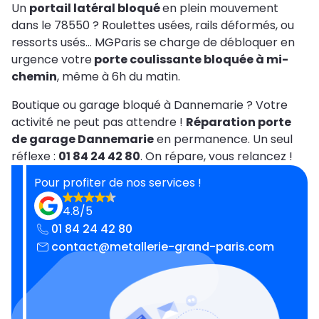
Un
portail latéral bloqué
en plein mouvement
dans le 78550 ? Roulettes usées, rails déformés, ou
ressorts usés… MGParis se charge de débloquer en
urgence votre
porte coulissante bloquée à mi-
chemin
, même à 6h du matin.
Boutique ou garage bloqué à Dannemarie ? Votre
activité ne peut pas attendre !
Réparation porte
de garage Dannemarie
en permanence. Un seul
réflexe :
01 84 24 42 80
. On répare, vous relancez !
Pour profiter de nos services !
4.8/5
01 84 24 42 80
contact@metallerie-grand-paris.com