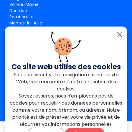
Val-de-Marne
Dourdan
Rambouillet
Mantes-la-Jolie
Créteil
Seine-et-Marne
Contact
01 84 24 42 80
contact@metallerie-grand-paris.com
Ce site web utilise des cookies
46 bis Av. du Maine, 75015 Paris
En poursuivant votre navigation sur notre site
Web, vous consentez à notre utilisation des
Mentions légales
cookies.
Politique De Confidentialité
Cookies
Soyez rassurés, nous n'employons pas de
CGV
Engagements Clients
cookies pour recueillir des données personnelles
À propos
Blog
Plan du site
Avis
FAQ
comme votre nom, prénom, ou adresse. Notre
priorité est de préserver votre vie privée et de
sécuriser vos informations personnelles.
© 2026 MGParis — Tous droits réservés