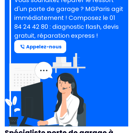
Vous souhaitez réparer le ressort
d'un porte de garage ?
MGParis agit
immédiatement ! Composez le
01
84 24 42 80
: diagnostic flash, devis
gratuit, réparation express !
Appelez-nous
Spécialiste porte de garage à