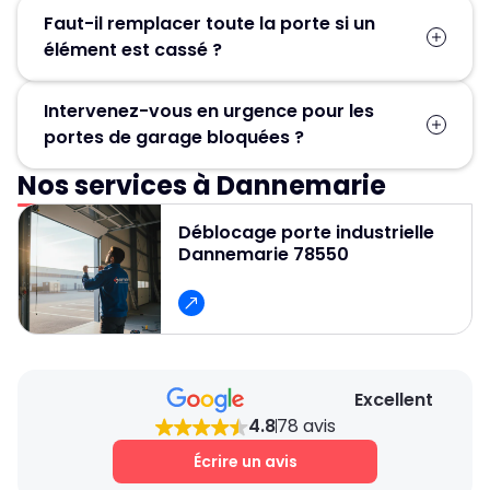
Faut-il remplacer toute la porte si un
élément est cassé ?
Pas forcément. Dans la plupart des cas, seules
Intervenez-vous en urgence pour les
les pièces défectueuses (ressort, moteur,
portes de garage bloquées ?
câbles, rails) sont remplacées, ce qui permet
d’éviter un changement complet de la porte.
Nos services à Dannemarie
Oui, un service d’urgence est disponible
24h/24 et 7j/7 pour débloquer et réparer
Déblocage porte industrielle
rapidement les portes de garage.
Dannemarie 78550
Excellent
4.8
78 avis
Écrire un avis