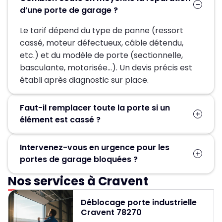
d’une porte de garage ?
Le tarif dépend du type de panne (ressort
cassé, moteur défectueux, câble détendu,
etc.) et du modèle de porte (sectionnelle,
basculante, motorisée…). Un devis précis est
établi après diagnostic sur place.
Faut-il remplacer toute la porte si un
élément est cassé ?
Pas forcément. Dans la plupart des cas, seules
Intervenez-vous en urgence pour les
les pièces défectueuses (ressort, moteur,
portes de garage bloquées ?
câbles, rails) sont remplacées, ce qui permet
d’éviter un changement complet de la porte.
Nos services à Cravent
Oui, un service d’urgence est disponible
24h/24 et 7j/7 pour débloquer et réparer
Déblocage porte industrielle
rapidement les portes de garage.
Cravent 78270