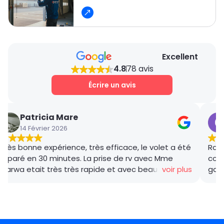
Excellent
4.8
78 avis
Écrire un avis
Patricia Mare
14 Février 2026
Très bonne expérience, très efficace, le volet a été
Rana
réparé en 30 minutes. La prise de rv avec Mme
coor
Marwa etait très très rapide et avec beaucoup de
voir plus
gar
gentillesse , le tarif débloquage très compétitif, le
succ
technicien, M BADO, très compétant et de bon
ponc
conseil ! Je recommande vivement ! Merci !
mama
le m