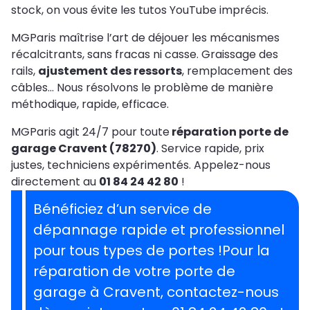
stock, on vous évite les tutos YouTube imprécis.
MGParis maîtrise l’art de déjouer les mécanismes
récalcitrants, sans fracas ni casse. Graissage des
rails,
ajustement des ressorts
, remplacement des
câbles… Nous résolvons le problème de manière
méthodique, rapide, efficace.
MGParis agit 24/7 pour toute
réparation porte de
garage Cravent (78270)
. Service rapide, prix
justes, techniciens expérimentés. Appelez-nous
directement au
01 84 24 42 80
!
Bénéficiez d’un service de
dépannage rapide et professionnel
pour tous types de portes !Pour la
réparation de votre porte de
garage à Cravent, contactez-nous