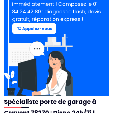
immédiatement ! Composez le
01
84 24 42 80
: diagnostic flash, devis
gratuit, réparation express !
Appelez-nous
Spécialiste porte de garage à
Cravent 78270 : Dispo 24h/7j !