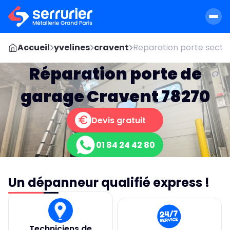
Accueil
yvelines
cravent
Reparation porte sectio
Réparation porte de
garage Cravent 78270
Devis gratuit
01 84 24 42 80
Un dépanneur qualifié express !
Techniciens de