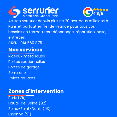
Merc
4.8/5
Artisan serrurier depuis plus de 20 ans, nous officions à
Paris et partout en Île-de-France pour tous vos
besoins en fermetures : dépannage, réparation, pose,
entretien.
SIREN : 914 560 875
Nos services
Rideaux métalliques
Portes sectionnelles
Portes de garage
Serrurerie
Volets roulants
Zones d'intervention
Paris (75)
Hauts-de-Seine (92)
Seine-Saint-Denis (93)
Essonne (91)