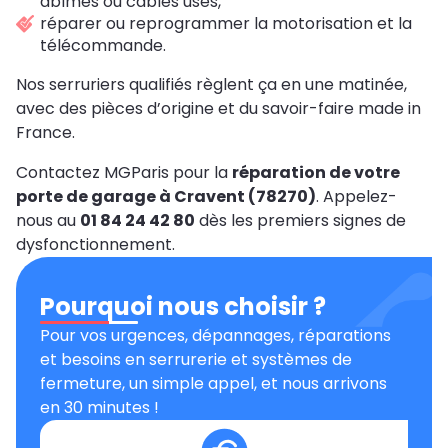
abîmés ou câbles usés,
réparer ou reprogrammer la motorisation et la
télécommande.
Nos serruriers qualifiés règlent ça en une matinée,
avec des pièces d’origine et du savoir-faire made in
France.
Contactez MGParis pour la
réparation de votre
porte de garage à Cravent (78270)
. Appelez-
nous au
01 84 24 42 80
dès les premiers signes de
dysfonctionnement.
Pourquoi nous choisir ?
Pour vos urgences, dépannages, réparations
et besoins en serrurerie et systèmes de
fermeture, un simple appel, et nous arrivons
en 30 minutes !