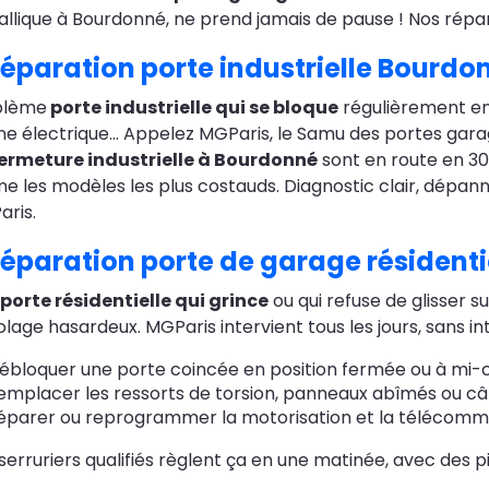
llique à Bourdonné, ne prend jamais de pause ! Nos réparat
éparation porte industrielle Bourdo
blème
porte industrielle qui se bloque
régulièrement en 
e électrique… Appelez MGParis, le Samu des portes garag
fermeture industrielle à Bourdonné
sont en route en 30
 les modèles les plus costauds. Diagnostic clair, dépannag
ris.
éparation porte de garage résident
porte résidentielle qui grince
ou qui refuse de glisser s
olage hasardeux. MGParis intervient tous les jours, sans int
ébloquer une porte coincée en position fermée ou à mi-
emplacer les ressorts de torsion, panneaux abîmés ou câ
éparer ou reprogrammer la motorisation et la télécom
serruriers qualifiés règlent ça en une matinée, avec des p