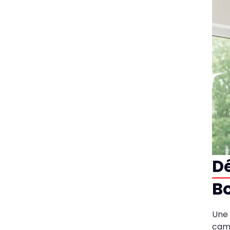
D
B
Une
camb