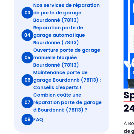
Nos services de réparation
de porte de garage
03
Bourdonné (78113)
Réparation porte de
garage automatique
04
Bourdonné (78113)
Ouverture porte de garage
manuelle bloquée
05
Bourdonné (78113)
Maintenance porte de
garage Bourdonné (78113) :
06
Conseils d'experts !
Sp
Combien coûte une
réparation porte de garage
07
24
à Bourdonné (78113) ?
FAQ
08
À B
de 