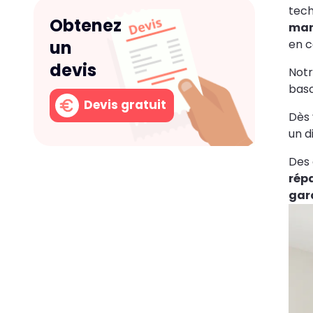
tech
Obtenez
man
en c
un
devis
Notr
basc
Devis gratuit
Dès 
un d
Des 
rép
gar