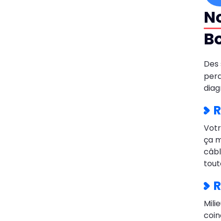
No
B
Des 
perd
diag
R
Vot
ça m
câbl
tout
R
Mili
coin