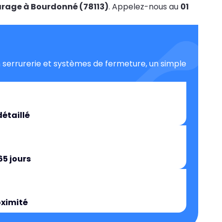
arage à Bourdonné (78113)
. Appelez-nous au
01
 serrurerie et systèmes de fermeture, un simple
détaillé
65 jours
oximité