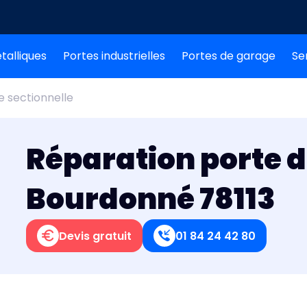
talliques
Portes industrielles
Portes de garage
Se
e sectionnelle
Réparation porte 
Bourdonné 78113
Devis gratuit
01 84 24 42 80