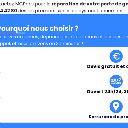
actez MGParis pour la
réparation de votre porte de g
4 42 80
dès les premiers signes de dysfonctionnement.
Pourquoi nous choisir ?
our vos urgences, dépannages, réparations et besoins en
ppel, et nous arrivons en 30 minutes !
Devis gratuit et 
Ouvert 24h/24, 3
Serruriers de pr