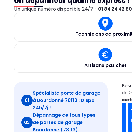
Un dépanneur qualifié express !
Un unique numéro disponible 24/7 -
01 84 24 42 8
Techniciens de proximi
Artisans pas cher
Beso
de 2
Spécialiste porte de garage
cer
à Bourdonné 78113 : Dispo
01
24h/7j !
Dépannage de tous types
de portes de garage
02
Bourdonné (78113)