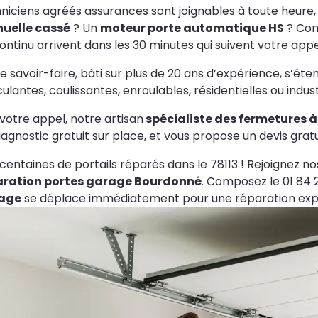
niciens agréés assurances sont joignables à toute heure,
uelle cassé
? Un
moteur porte automatique HS
? Com
ontinu arrivent dans les 30 minutes qui suivent votre appe
e savoir-faire, bâti sur plus de 20 ans d’expérience, s’éten
ulantes, coulissantes, enroulables, résidentielles ou industr
votre appel, notre artisan
spécialiste des fermetures 
iagnostic gratuit sur place, et vous propose un devis grat
centaines de portails réparés dans le 78113 ! Rejoignez nos
aration portes garage Bourdonné
. Composez le 01 84 
age
se déplace immédiatement pour une réparation expr