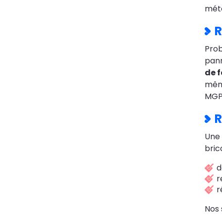
méta
R
Pro
pann
de 
même
MGPa
R
Une
bric
d
r
r
Nos 