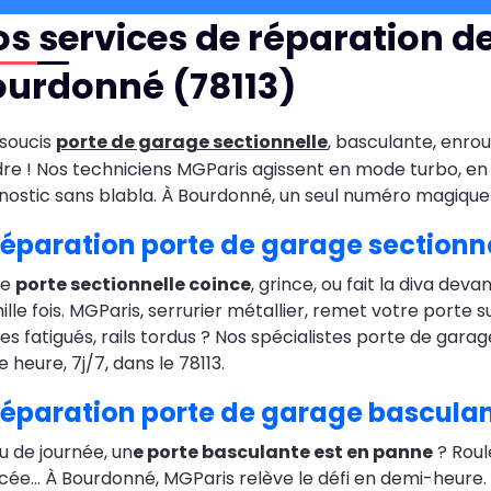
s services de réparation d
ourdonné (78113)
soucis
porte de garage sectionnelle
, basculante, enrou
re ! Nos techniciens MGParis agissent en mode turbo, en 
nostic sans blabla. À Bourdonné, un seul numéro magique
éparation porte de garage sectionn
re
porte sectionnelle coince
, grince, ou fait la diva d
ille fois. MGParis, serrurier métallier, remet votre porte s
es fatigués, rails tordus ? Nos spécialistes porte de garag
e heure, 7j/7, dans le 78113.
éparation porte de garage bascula
eu de journée, un
e porte basculante est en panne
? Roul
cée… À Bourdonné, MGParis relève le défi en demi-heure.