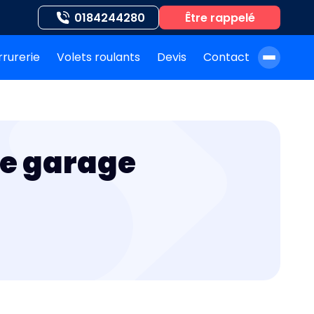
0184244280
Être rappelé
rrurerie
Volets roulants
Devis
Contact
À propos de nous
Blog
de garage
Nos auteurs
Nos agences
Nos interventions
FAQ