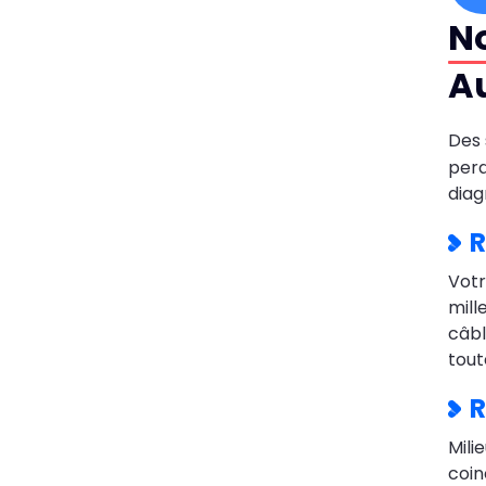
No
Au
Des 
perd
diag
R
Vot
mill
câbl
tout
R
Mili
coin