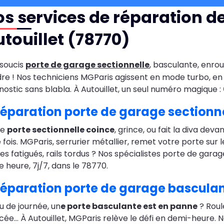
s services de réparation d
touillet (78770)
soucis
porte de garage sectionnelle
, basculante, enro
re ! Nos techniciens MGParis agissent en mode turbo, en 
nostic sans blabla. À Autouillet, un seul numéro magique :
éparation porte de garage sectionne
re
porte sectionnelle coince
, grince, ou fait la diva de
e fois. MGParis, serrurier métallier, remet votre porte sur 
es fatigués, rails tordus ? Nos spécialistes porte de garag
e heure, 7j/7, dans le 78770.
éparation porte de garage basculan
eu de journée, un
e porte basculante est en panne
? Roul
cée… À Autouillet, MGParis relève le défi en demi-heure.