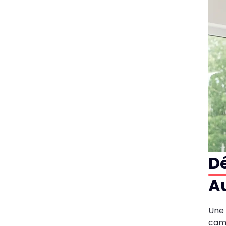
D
Au
Une
camb