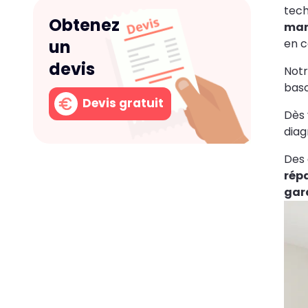
tech
Obtenez
man
en c
un
devis
Notr
basc
Devis gratuit
Dès 
diag
Des 
rép
gar