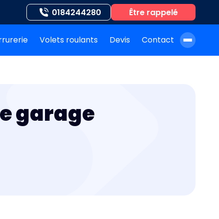
0184244280
Être rappelé
rrurerie
Volets roulants
Devis
Contact
À propos de nous
Blog
de garage
Nos auteurs
Nos agences
Nos interventions
FAQ