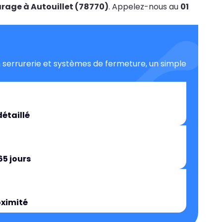
arage à Autouillet (78770)
. Appelez-nous au
01
 serrurerie et systèmes de fermeture, un simple
détaillé
65 jours
oximité