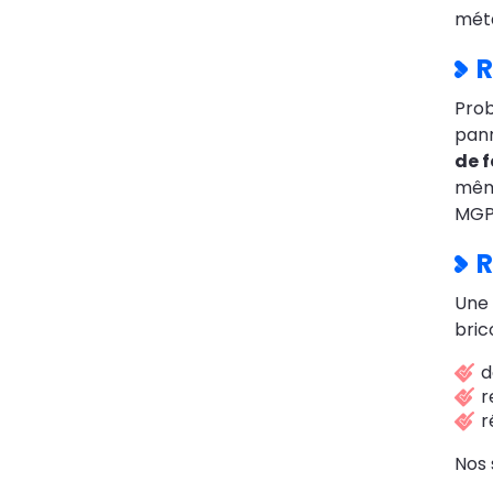
méta
R
Pro
pann
de f
même
MGPa
R
Une
bric
d
r
r
Nos 