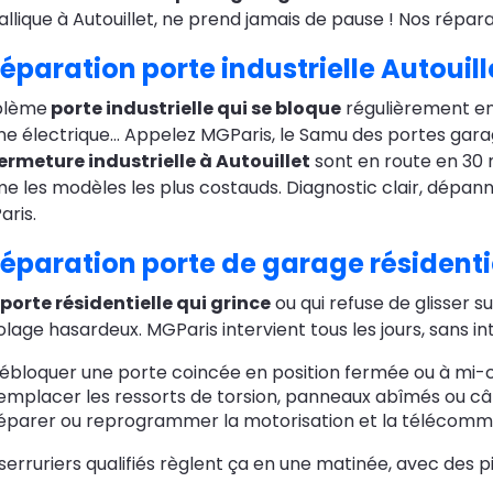
llique à Autouillet, ne prend jamais de pause ! Nos réparat
éparation porte industrielle Autouill
blème
porte industrielle qui se bloque
régulièrement en 
e électrique… Appelez MGParis, le Samu des portes garag
ermeture industrielle à Autouillet
sont en route en 30 
 les modèles les plus costauds. Diagnostic clair, dépannag
ris.
éparation porte de garage résidentie
porte résidentielle qui grince
ou qui refuse de glisser su
olage hasardeux. MGParis intervient tous les jours, sans int
ébloquer une porte coincée en position fermée ou à mi-
emplacer les ressorts de torsion, panneaux abîmés ou câ
éparer ou reprogrammer la motorisation et la télécom
serruriers qualifiés règlent ça en une matinée, avec des p