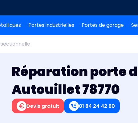
talliques
Portes industrielles
Portes de garage
Se
sectionnelle
Réparation porte 
Autouillet 78770
Devis gratuit
01 84 24 42 80