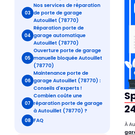
Nos services de réparation
de porte de garage
03
Autouillet (78770)
Réparation porte de
garage automatique
04
Autouillet (78770)
Ouverture porte de garage
manuelle bloquée Autouillet
05
(78770)
Maintenance porte de
garage Autouillet (78770) :
06
Conseils d'experts !
Sp
Combien coûte une
réparation porte de garage
07
24
à Autouillet (78770) ?
FAQ
08
À Au
gar