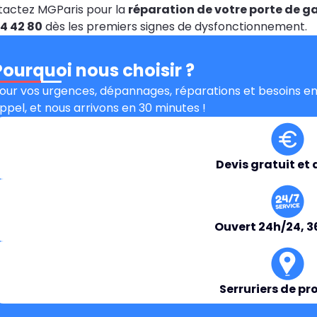
actez MGParis pour la
réparation de votre porte de g
4 42 80
dès les premiers signes de dysfonctionnement.
Pourquoi nous choisir ?
our vos urgences, dépannages, réparations et besoins en
ppel, et nous arrivons en 30 minutes !
Devis gratuit et 
Ouvert 24h/24, 3
Serruriers de pr