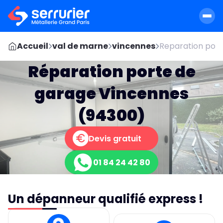
Accueil
val de marne
vincennes
Reparation port
Réparation porte de
garage Vincennes
(94300)
Devis gratuit
01 84 24 42 80
Un dépanneur qualifié express !