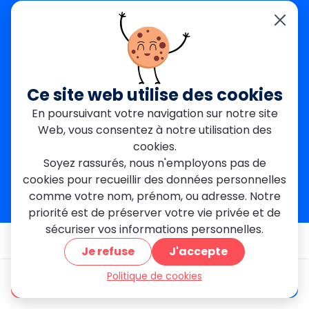
Créteil
Seine-et-Marne
Contact
01 84 24 42 80
contact@metallerie-grand-paris.com
Ce site web utilise des cookies
46 bis Av. du Maine, 75015 Paris
En poursuivant votre navigation sur notre site
Web, vous consentez à notre utilisation des
Mentions légales
cookies.
Politique De Confidentialité
Cookies
Soyez rassurés, nous n'employons pas de
CGV
Engagements Clients
cookies pour recueillir des données personnelles
À propos
Blog
Plan du site
Avis
FAQ
comme votre nom, prénom, ou adresse. Notre
priorité est de préserver votre vie privée et de
sécuriser vos informations personnelles.
© 2026 MGParis — Tous droits réservés
Je refuse
J'accepte
Politique de cookies
être appelé
Devis gratuit