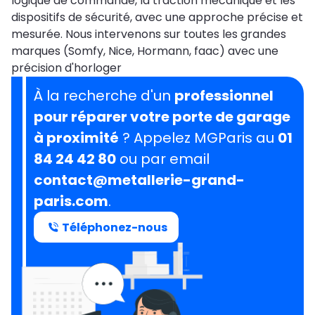
logique de commande, la traction mécanique et les
dispositifs de sécurité, avec une approche précise et
mesurée. Nous intervenons sur toutes les grandes
marques (Somfy, Nice, Hormann, faac) avec une
précision d'horloger
À la recherche d'un
professionnel
pour réparer votre porte de garage
à proximité
? Appelez MGParis au
01
84 24 42 80
ou par email
contact@metallerie-grand-
paris.com
.
Téléphonez-nous