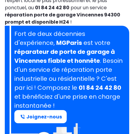
l'expert local le plus professionnel et le plus
ponctuel, au
01 84 24 42 80
pour un service
réparation porte de garage Vincennes 94300
prompt et disponible H24
!
Fort de deux décennies
d'expérience,
MGParis
est votre
réparateur de porte de garage à
Vincennes fiable et honnête
. Besoin
d'un service de réparation porte
industrielle ou résidentielle ? C'est
par ici ! Composez le
01 84 24 42 80
et bénéficiez d'une prise en charge
instantanée !
Joignez-nous