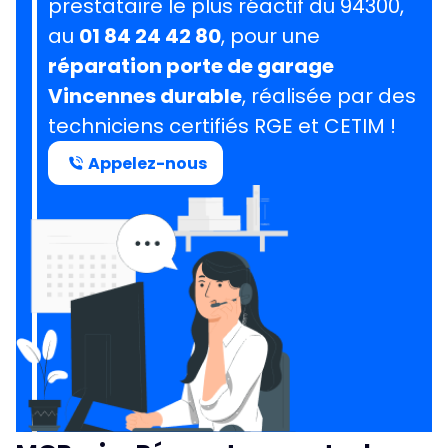
prestataire le plus réactif du 94300,
au
01 84 24 42 80
, pour une
réparation porte de garage
Vincennes durable
, réalisée par des
techniciens certifiés RGE et CETIM !
Appelez-nous