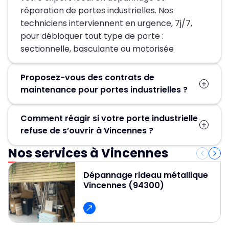
réparation de portes industrielles. Nos
techniciens interviennent en urgence, 7j/7,
pour débloquer tout type de porte :
sectionnelle, basculante ou motorisée
Proposez-vous des contrats de
maintenance pour portes industrielles ?
Oui — visites planifiées, inspection des ressorts,
Comment réagir si votre porte industrielle
câbles et moteurs, lubrification et priorités
refuse de s’ouvrir à Vincennes ?
d’intervention. Nos contrats réduisent le risque
d’arrêt et optimisent la durée de vie des
Nos services à Vincennes
Pas de panique ! Contactez immédiatement
équipements.
MGParis, spécialiste du dépannage de portes
Dépannage rideau métallique
industrielles. Nos techniciens se déplacent
Vincennes (94300)
rapidement sur site pour identifier la cause
(moteur bloqué, câble détendu, ressort
cassé…) et assurer un remise en service rapide
et sécurisée.