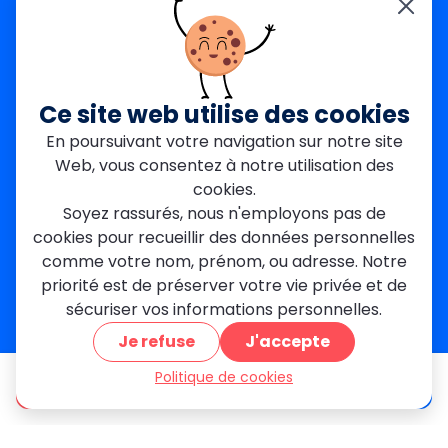
Yvelines (78)
Nos agences
Paris Est
Seine-Saint-Denis
Ce site web utilise des cookies
Garges-lès-Gonesse
En poursuivant votre navigation sur notre site
Val-de-Marne
Web, vous consentez à notre utilisation des
Dourdan
Rambouillet
cookies.
Mantes-la-Jolie
Soyez rassurés, nous n'employons pas de
Créteil
cookies pour recueillir des données personnelles
Seine-et-Marne
comme votre nom, prénom, ou adresse. Notre
priorité est de préserver votre vie privée et de
Contact
sécuriser vos informations personnelles.
01 84 24 42 80
Je refuse
J'accepte
contact@metallerie-grand-paris.com
46 bis Av. du Maine, 75015 Paris
Politique de cookies
être appelé
Devis gratuit
Mentions légales
Politique De Confidentialité
Cookies