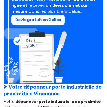
ligne
et recevez un
devis clair et sur
mesure
dans les plus brefs délais.
Devis gratuit en 2 clics
Votre dépanneur porte industrielle de
proximité à Vincennes
Votre
dépanneur porte industrielle de proximité