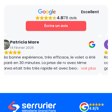
Excellent
4.8
78 avis
Écrire un avis
Patricia Mare
14 Février 2026
Très bonne expérience, très efficace, le volet a été
Rana
réparé en 30 minutes. La prise de rv avec Mme
coor
Marwa etait très très rapide et avec beaucoup de
voir plus
gar
gentillesse , le tarif débloquage très compétitif, le
succ
technicien, M BADO, très compétant et de bon
ponc
conseil ! Je recommande vivement ! Merci !
mama
le m
Merc
4.8/5