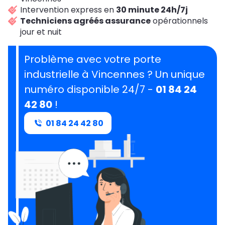
Intervention express en
30 minute 24h/7j
Techniciens agréés assurance
opérationnels
jour et nuit
Problème avec votre porte
industrielle à Vincennes ? Un unique
numéro disponible 24/7 -
01 84 24
42 80
!
01 84 24 42 80