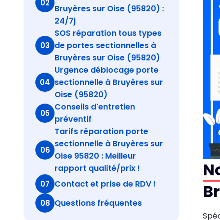
02
Bruyères sur Oise (95820) :
24/7j
SOS réparation tous types
de portes sectionnelles à
03
Bruyères sur Oise (95820)
Urgence déblocage porte
sectionnelle à Bruyères sur
04
Oise (95820)
Conseils d'entretien
05
préventif
Tarifs réparation porte
sectionnelle à Bruyères sur
06
Oise 95820 : Meilleur
No
rapport qualité/prix !
Contact et prise de RDV !
07
Br
Questions fréquentes
08
Spéc