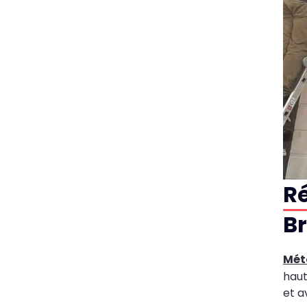
Ré
Br
Méta
haut
et a