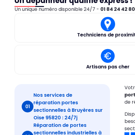
Un dépanneur qualifié express !
Un unique numéro disponible 24/7 -
01 84 24 42 8
Techniciens de proximi
Artisans pas cher
Votr
port
Nos services de
de r
réparation portes
01
sectionnelles à Bruyères sur
Disp
Oise 95820 : 24/7j
beso
Réparation de portes
sect
sectionnelles industrielles à