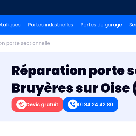
talliques
Portes industrielles
Portes de garage
Se
on porte sectionnelle
Réparation porte s
Bruyères sur Oise 
Devis gratuit
01 84 24 42 80