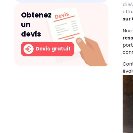
d'in
offr
Obtenez
sur 
un
Nous
devis
ress
port
Devis gratuit
con
Con
éval