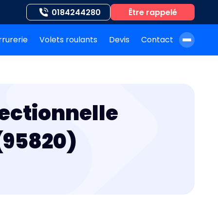
0184244280
Être rappelé
rrurerie
Volets roulants
Devis
Contact
À propos de nous
Blog
ectionnelle
Nos auteurs
Nos agences
(95820)
Nos interventions
FAQ