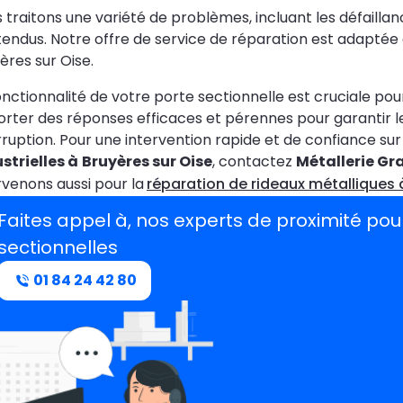
 traitons une variété de problèmes, incluant les défaillan
tendus. Notre offre de service de réparation est adaptée
ères sur Oise.
onctionnalité de votre porte sectionnelle est cruciale po
rter des réponses efficaces et pérennes pour garantir le 
rruption. Pour une intervention rapide et de confiance su
strielles à
Bruyères sur Oise
, contactez
Métallerie Gr
rvenons aussi pour la
réparation de rideaux métalliques 
Faites appel à, nos experts de proximité pou
sectionnelles
01 84 24 42 80