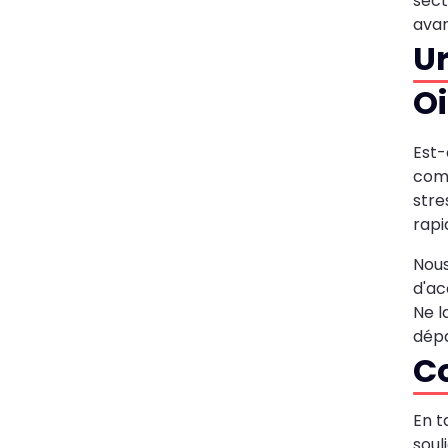
sect
avan
Ur
Oi
Est-
comp
stre
rapi
Nous
d'ac
Ne l
dépa
Co
En t
soul