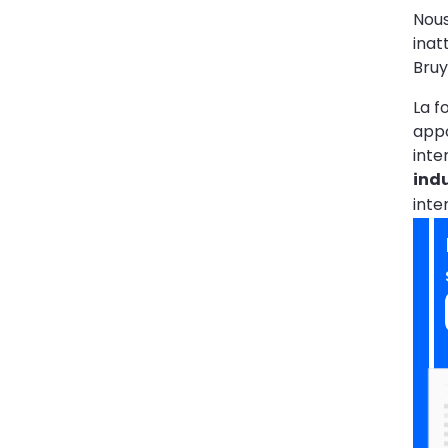
Nous
inat
Bruy
La f
appo
inte
indu
inte