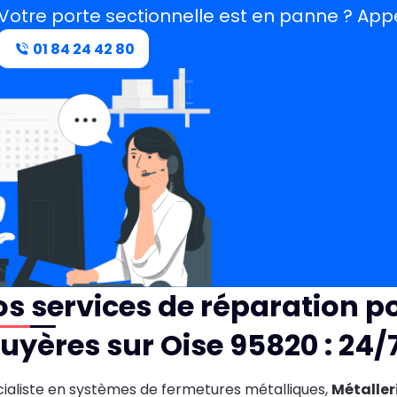
Votre porte sectionnelle est en panne ? Ap
01 84 24 42 80
s services de réparation po
uyères sur Oise 95820 : 24/
ialiste en systèmes de fermetures métalliques,
Métaller