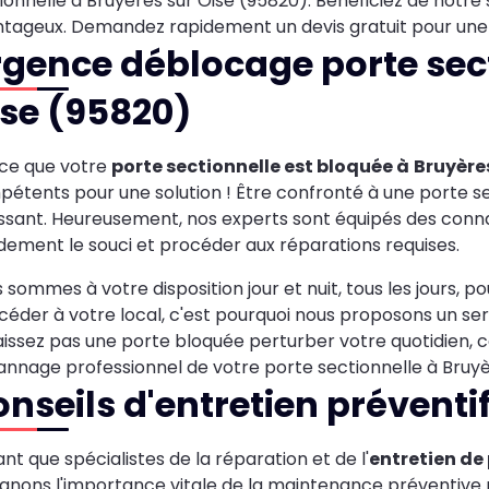
ionnelle à Bruyères sur Oise (95820). Bénéficiez de notre 
tageux. Demandez rapidement un devis gratuit pour une 
gence déblocage porte sect
se (95820)
ce que votre
porte sectionnelle est bloquée à
Bruyères
étents pour une solution ! Être confronté à une porte se
ssant. Heureusement, nos experts sont équipés des connai
dement le souci et procéder aux réparations requises.
 sommes à votre disposition jour et nuit, tous les jours,
céder à votre local, c'est pourquoi nous proposons un se
aissez pas une porte bloquée perturber votre quotidien
nnage professionnel de votre porte sectionnelle à Bruyèr
nseils d'entretien préventi
ant que spécialistes de la réparation et de l'
entretien de 
ignons l'importance vitale de la maintenance préventive 