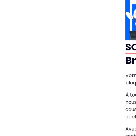
S
Br
Vot
bloq
À to
nou
caus
et e
Avec