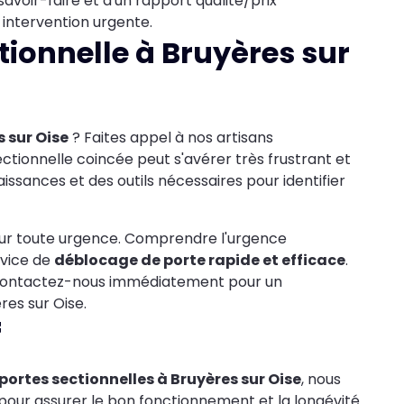
savoir-faire et d'un rapport qualité/prix
intervention urgente.
ionnelle à Bruyères sur
 sur Oise
? Faites appel à nos artisans
ctionnelle coincée peut s'avérer très frustrant et
ssances et des outils nécessaires pour identifier
 pour toute urgence. Comprendre l'urgence
rvice de
déblocage de porte rapide et efficace
.
, contactez-nous immédiatement pour un
es sur Oise.
f
portes sectionnelles à Bruyères sur Oise
, nous
pour assurer le bon fonctionnement et la longévité