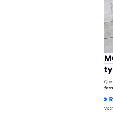
MG
ty
Que 
fer
R
Vot