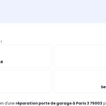
0
!
té
Se
in d'une
réparation porte de garage à Paris 3 75003
p