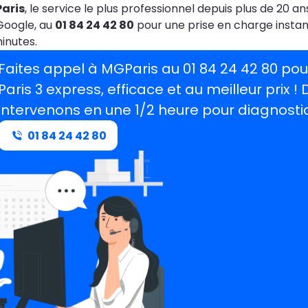
aris
, le service le plus professionnel depuis plus de 20
Google, au
01 84 24 42 80
pour une prise en charge insta
inutes.
Faites appel à MGParis au 01 84 24 42 80 p
Paris 3 express, efficace et au meilleur prix !
intervenons en une 1/2 heure pour diagnostiq
01 84 24 42 80