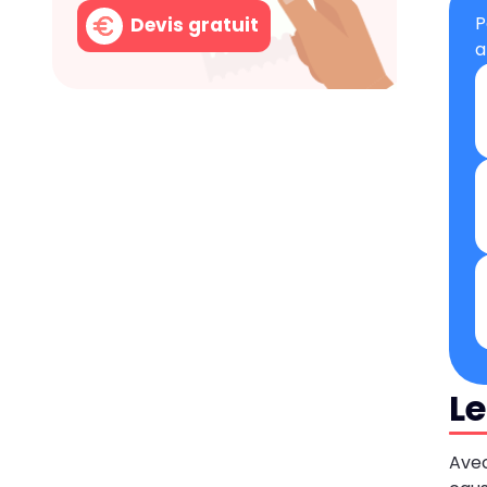
P
Devis gratuit
a
Le
Avec