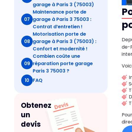
garage à Paris 3 (75003)
Po
Maintenance porte de
garage à Paris 3 75003 :
07
po
Contrat d’entretien !
Motorisation porte de
Depu
garage à Paris 3 (75003) :
08
de-F
Confort et modernité !
inte
Combien coûte une
réparation porte garage
09
Voic
Paris 3 75003 ?
I
FAQ
10
S
T
D
T
Obtenez
un
Pou
dir
devis