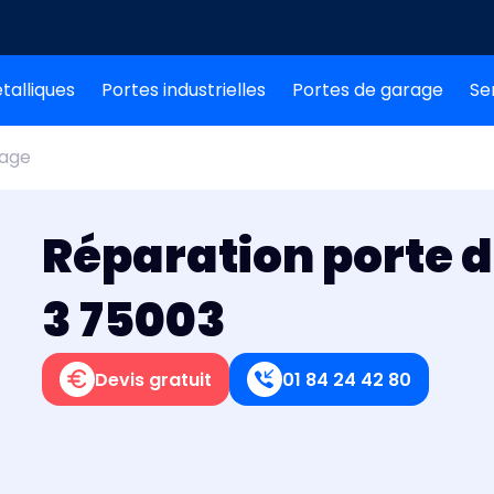
talliques
Portes industrielles
Portes de garage
Se
rage
Réparation porte d
3 75003
Devis gratuit
01 84 24 42 80