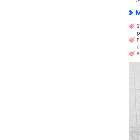
M
S
p
P
é
S