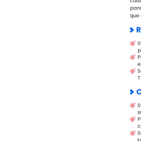
caus
pann
que 
R
S
p
P
e
S
T
C
S
s
P
c
S
j