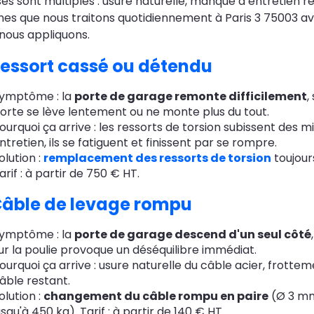
es sont multiples : usure naturelle, manque d’entretien rég
es que nous traitons quotidiennement à Paris 3 75003 ave
nous appliquons.
essort cassé ou détendu
ymptôme : la
porte de garage remonte difficilement
,
orte se lève lentement ou ne monte plus du tout.
ourquoi ça arrive : les ressorts de torsion subissent des m
ntretien, ils se fatiguent et finissent par se rompre.
olution :
remplacement des ressorts de torsion
toujour
arif : à partir de 750 € HT.
âble de levage rompu
ymptôme : la
porte de garage descend d'un seul côté
ur la poulie provoque un déséquilibre immédiat.
ourquoi ça arrive : usure naturelle du câble acier, frotteme
âble restant.
olution :
changement du câble rompu en paire
(Ø 3 mm
usqu'à 450 kg). Tarif : à partir de 140 € HT.