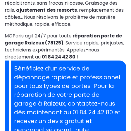
récalcitrants, sans fracas ni casse. Graissage des
rails,
ajustement des ressorts
, remplacement des
câbles… Nous résolvons le problème de manière
méthodique, rapide, efficace.
MGParis agit 24/7 pour toute
réparation porte de
garage Raizeux (78125)
. Service rapide, prix justes,
techniciens expérimentés. Appelez-nous
directement au
01 84 24 42 80
!
Bénéficiez d’un service de
dépannage rapide et professionnel
pour tous types de portes !Pour la
réparation de votre porte de
garage à Raizeux, contactez-nous
dès maintenant au 01 84 24 42 80 et
recevez un devis gratuit et
personnalisé avant toute