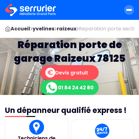
Accueil
yvelines
raizeux
Reparation porte sectio
Réparation porte de
garage Raizeux 78125
Devis gratuit
01 84 24 42 80
Un dépanneur qualifié express !
Techniciens de