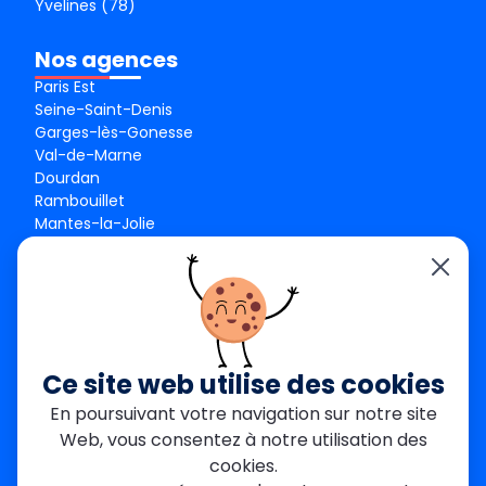
Yvelines (78)
Nos agences
Paris Est
Seine-Saint-Denis
Garges-lès-Gonesse
Val-de-Marne
Dourdan
Rambouillet
Mantes-la-Jolie
Créteil
Seine-et-Marne
Contact
01 84 24 42 80
contact@metallerie-grand-paris.com
Ce site web utilise des cookies
46 bis Av. du Maine, 75015 Paris
En poursuivant votre navigation sur notre site
Web, vous consentez à notre utilisation des
Mentions légales
cookies.
Politique De Confidentialité
Cookies