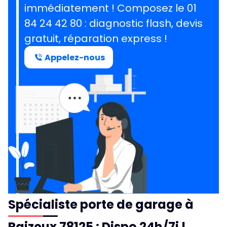
immédiatement ! Composez le
01
84 24 42 80
: diagnostic flash, devis
gratuit, réparation express !
Appelez-nous
Spécialiste porte de garage à
Raizeux 78125 : Dispo 24h/7j !