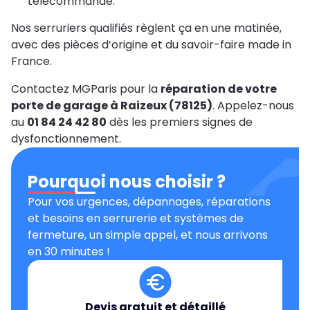
télécommande.
Nos serruriers qualifiés règlent ça en une matinée,
avec des pièces d’origine et du savoir-faire made in
France.
Contactez MGParis pour la
réparation de votre
porte de garage à Raizeux (78125)
. Appelez-nous
au
01 84 24 42 80
dès les premiers signes de
dysfonctionnement.
Pourquoi nous choisir ?
Pour vos urgences, dépannages, réparations
et besoins en serrurerie et systèmes de
fermeture, un simple appel, et nous arrivons
en 30 minutes !
Devis gratuit et détaillé