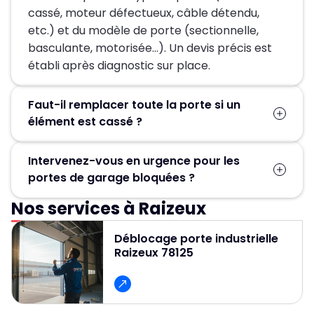
cassé, moteur défectueux, câble détendu,
etc.) et du modèle de porte (sectionnelle,
basculante, motorisée…). Un devis précis est
établi après diagnostic sur place.
Faut-il remplacer toute la porte si un
élément est cassé ?
Pas forcément. Dans la plupart des cas, seules
Intervenez-vous en urgence pour les
les pièces défectueuses (ressort, moteur,
portes de garage bloquées ?
câbles, rails) sont remplacées, ce qui permet
d’éviter un changement complet de la porte.
Nos services à Raizeux
Oui, un service d’urgence est disponible
24h/24 et 7j/7 pour débloquer et réparer
Déblocage porte industrielle
rapidement les portes de garage.
Raizeux 78125