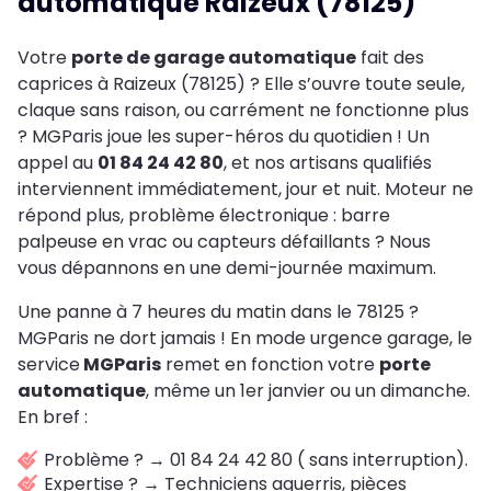
automatique Raizeux (78125)
Votre
porte de garage automatique
fait des
caprices à Raizeux (78125) ? Elle s’ouvre toute seule,
claque sans raison, ou carrément ne fonctionne plus
? MGParis joue les super-héros du quotidien ! Un
appel au
01 84 24 42 80
, et nos artisans qualifiés
interviennent immédiatement, jour et nuit. Moteur ne
répond plus, problème électronique : barre
palpeuse en vrac ou capteurs défaillants ? Nous
vous dépannons en une demi-journée maximum.
Une panne à 7 heures du matin dans le 78125 ?
MGParis ne dort jamais ! En mode urgence garage, le
service
MGParis
remet en fonction votre
porte
automatique
, même un 1er janvier ou un dimanche.
En bref :
Problème ? → 01 84 24 42 80 ( sans interruption).
Expertise ? → Techniciens aguerris, pièces